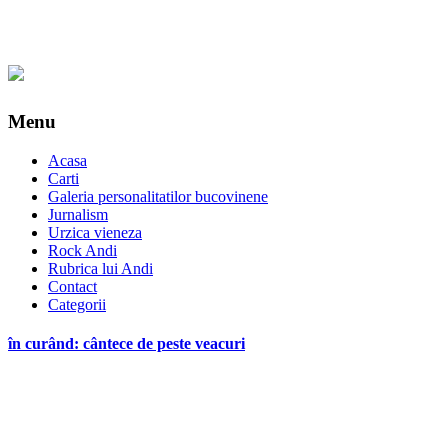
Menu
Acasa
Carti
Galeria personalitatilor bucovinene
Jurnalism
Urzica vieneza
Rock Andi
Rubrica lui Andi
Contact
Categorii
în curând: cântece de peste veacuri