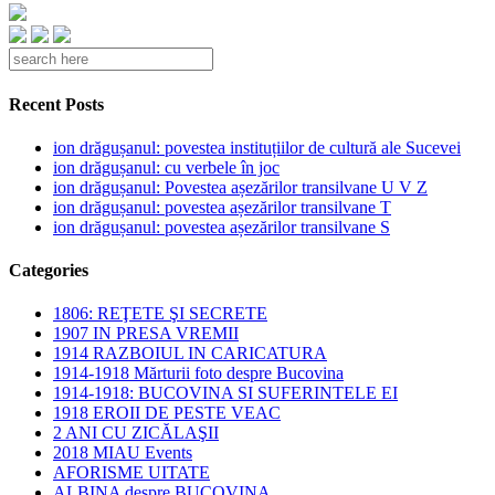
Recent Posts
ion drăgușanul: povestea instituțiilor de cultură ale Sucevei
ion drăgușanul: cu verbele în joc
ion drăgușanul: Povestea așezărilor transilvane U V Z
ion drăgușanul: povestea așezărilor transilvane T
ion drăgușanul: povestea așezărilor transilvane S
Categories
1806: REŢETE ŞI SECRETE
1907 IN PRESA VREMII
1914 RAZBOIUL IN CARICATURA
1914-1918 Mărturii foto despre Bucovina
1914-1918: BUCOVINA SI SUFERINTELE EI
1918 EROII DE PESTE VEAC
2 ANI CU ZICĂLAŞII
2018 MIAU Events
AFORISME UITATE
ALBINA despre BUCOVINA