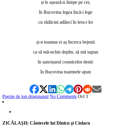
și le așează-n liniște pe cer,
în Bucovina legea încă-i lege
cu rădăcini adânci în leru-i ler
*
și-n toamna ei aș încerca bejenii
ca să mă-nchin deplin, să mă supun
în sanctuarul cosmicelor denii:
în Bucovina toamnele apun
Poezie de ion dragusanul
No Comments
Oct
3
ZICĂLAŞII: Cântecele lui Dinicu şi Ciolacu