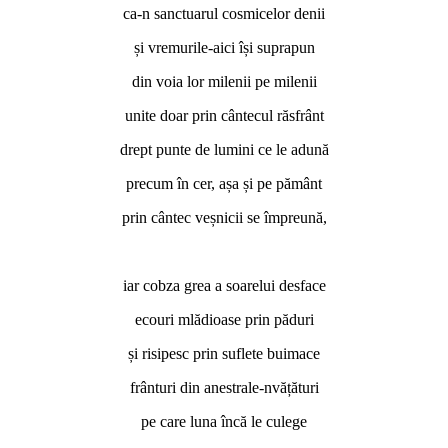
ca-n sanctuarul cosmicelor denii
și vremurile-aici își suprapun
din voia lor milenii pe milenii
unite doar prin cântecul răsfrânt
drept punte de lumini ce le adună
precum în cer, așa și pe pământ
prin cântec veșnicii se împreună,
*
iar cobza grea a soarelui desface
ecouri mlădioase prin păduri
și risipesc prin suflete buimace
frânturi din anestrale-nvățături
pe care luna încă le culege