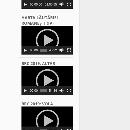
00:00:00
01:05:55
HARTA LĂUTĂRIEI
ROMÂNEŞTI (IV)
Video
Player
00:00
45:32
BRC 2019: ALTAR
Video
Player
00:00
54:34
BRC 2019: VOLA
Video
Player