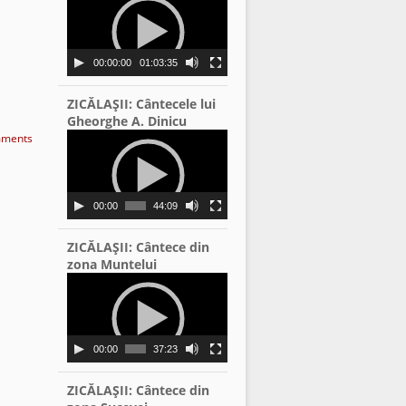
Player
00:00:00
01:03:35
ZICĂLAŞII: Cântecele lui
Gheorghe A. Dinicu
Video
ments
Player
00:00
44:09
ZICĂLAŞII: Cântece din
zona Muntelui
Video
Player
00:00
37:23
ZICĂLAŞII: Cântece din