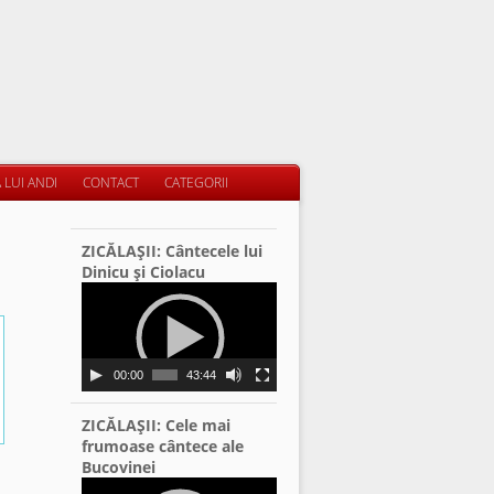
 LUI ANDI
CONTACT
CATEGORII
ZICĂLAŞII: Cântecele lui
Dinicu şi Ciolacu
Video
Player
00:00
43:44
ZICĂLAŞII: Cele mai
frumoase cântece ale
Bucovinei
Video