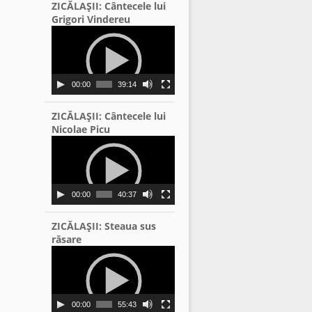
ZICĂLAŞII: Cântecele lui
Grigori Vindereu
Video
Player
00:00
39:14
ZICĂLAŞII: Cântecele lui
Nicolae Picu
Video
Player
00:00
40:37
ZICĂLAŞII: Steaua sus
răsare
Video
Player
00:00
55:43