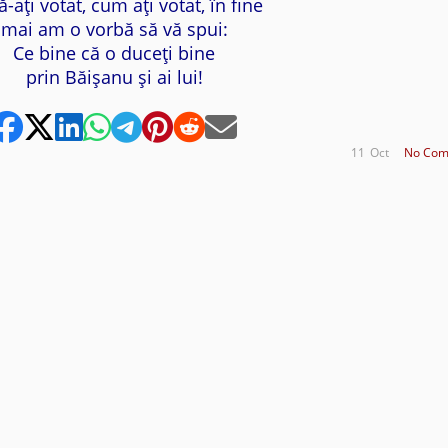
-aţi votat, cum aţi votat, în fine
mai am o vorbă să vă spui:
Ce bine că o duceţi bine
prin Băişanu şi ai lui!
11
Oct
No Com