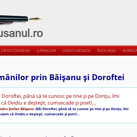
ILOR BUCOVINENE
JURNALISM
URZICA VIENEZA
ROCK ANDI
RUBRICA
mânilor prin Băişanu şi Doroftei
ndru Ştefan Băişanu
:
Măi Doroftei, până să te cunosc pe tine şi pe Donţu, îmi
puiam că Ovidiu e deştept, cumsecade şi poet!…