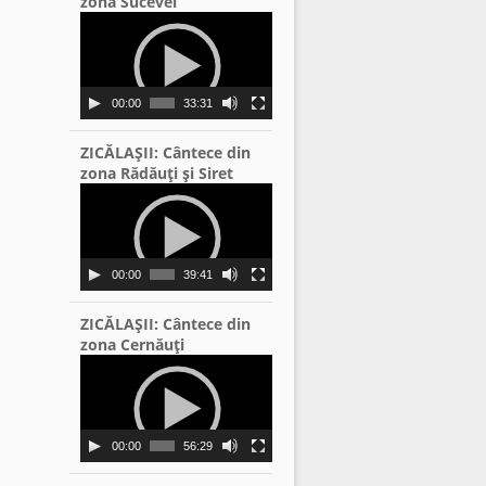
zona Sucevei
Video
Player
00:00
33:31
ZICĂLAŞII: Cântece din
zona Rădăuţi şi Siret
Video
Player
00:00
39:41
ZICĂLAŞII: Cântece din
zona Cernăuţi
Video
Player
00:00
56:29