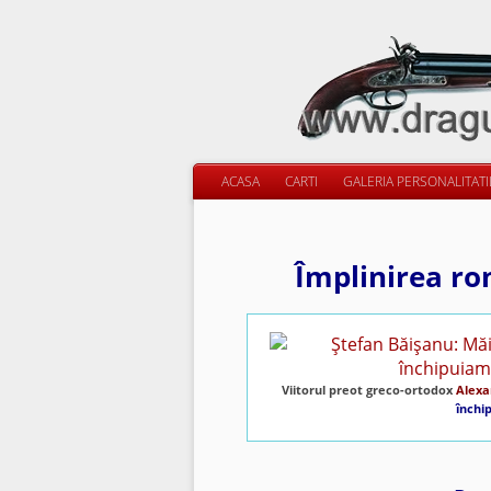
ACASA
CARTI
GALERIA PERSONALITAT
Împlinirea ro
Viitorul preot greco-ortodox
Alexa
închi