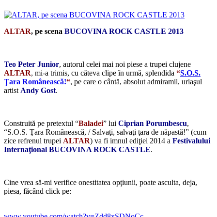
ALTAR
, pe scena
BUCOVINA ROCK CASTLE 2013
Teo Peter Junior
, autorul celei mai noi piese a trupei clujene
ALTAR
, mi-a trimis, cu câteva clipe în urmă, splendida
“
S.O.S.
Ţara Românească!
“
, pe care o cântă, absolut admiramil, uriaşul
artist
Andy Gost
.
*
Construită pe pretextul “
Baladei
” lui
Ciprian Porumbescu
,
“S.O.S. Ţara Românească, / Salvaţi, salvaţi ţara de năpastă!” (cum
zice refrenul trupei
ALTAR
) va fi imnul ediţiei 2014 a
Festivalului
Internaţional BUCOVINA ROCK CASTLE
.
*
Cine vrea să-mi verifice onestitatea opţiunii, poate asculta, deja,
piesa, făcând click pe:
*
www.youtube.com/watch?v=
Zdd8xSDNoCc