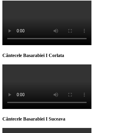
Cântecele Basarabiei I Corlata
Cântecele Basarabiei I Suceava