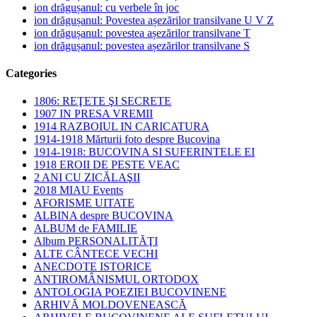
ion drăgușanul: cu verbele în joc
ion drăgușanul: Povestea așezărilor transilvane U V Z
ion drăgușanul: povestea așezărilor transilvane T
ion drăgușanul: povestea așezărilor transilvane S
Categories
1806: REŢETE ŞI SECRETE
1907 IN PRESA VREMII
1914 RAZBOIUL IN CARICATURA
1914-1918 Mărturii foto despre Bucovina
1914-1918: BUCOVINA SI SUFERINTELE EI
1918 EROII DE PESTE VEAC
2 ANI CU ZICĂLAŞII
2018 MIAU Events
AFORISME UITATE
ALBINA despre BUCOVINA
ALBUM de FAMILIE
Album PERSONALITĂŢI
ALTE CÂNTECE VECHI
ANECDOTE ISTORICE
ANTIROMÂNISMUL ORTODOX
ANTOLOGIA POEZIEI BUCOVINENE
ARHIVĂ MOLDOVENEASCĂ