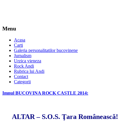
Menu
Acasa
Carti
Galeria personalitatilor bucovinene
Jurnalism
Urzica vieneza
Rock Andi
Rubrica lui Andi
Contact
Categorii
Imnul BUCOVINA ROCK CASTLE 2014:
*
ALTAR – S.O.S. Ţara Românească!
*