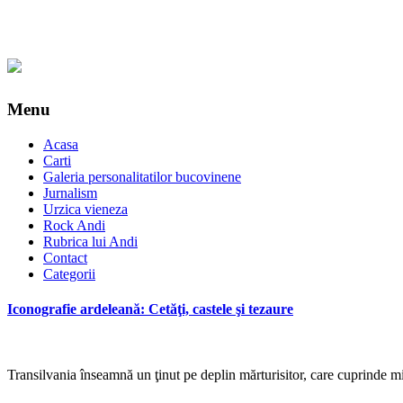
Menu
Acasa
Carti
Galeria personalitatilor bucovinene
Jurnalism
Urzica vieneza
Rock Andi
Rubrica lui Andi
Contact
Categorii
Iconografie ardeleană: Cetăţi, castele şi tezaure
Transilvania înseamnă un ţinut pe deplin mărturisitor, care cuprinde mil