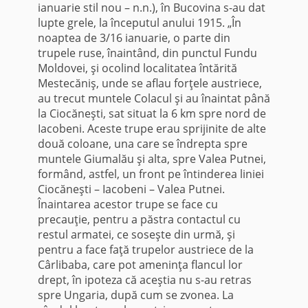
ianuarie stil nou – n.n.), în Bucovina s-au dat
lupte grele, la începutul anului 1915. „În
noaptea de 3/16 ianuarie, o parte din
trupele ruse, înaintând, din punctul Fundu
Moldovei, şi ocolind localitatea întărită
Mestecăniş, unde se aflau forţele austriece,
au trecut muntele Colacul şi au înaintat până
la Ciocăneşti, sat situat la 6 km spre nord de
Iacobeni. Aceste trupe erau sprijinite de alte
două coloane, una care se îndrepta spre
muntele Giumalău şi alta, spre Valea Putnei,
formând, astfel, un front pe întinderea liniei
Ciocăneşti – Iacobeni – Valea Putnei.
Înaintarea acestor trupe se face cu
precauţie, pentru a păstra contactul cu
restul armatei, ce soseşte din urmă, şi
pentru a face faţă trupelor austriece de la
Cârlibaba, care pot ameninţa flancul lor
drept, în ipoteza că aceştia nu s-au retras
spre Ungaria, după cum se zvonea. La