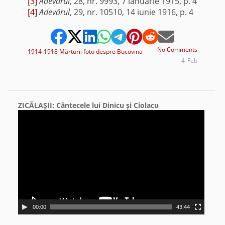
[3]
Adevărul
, 28, nr. 9993, 7 ianuarie 1915, p. 4
[4]
Adevărul
, 29, nr. 10510, 14 iunie 1916, p. 4
No Comments
1914-1918 Mărturii foto despre Bucovina
4
Feb
ZICĂLAŞII: Cântecele lui Dinicu şi Ciolacu
Video
Player
00:00
43:44