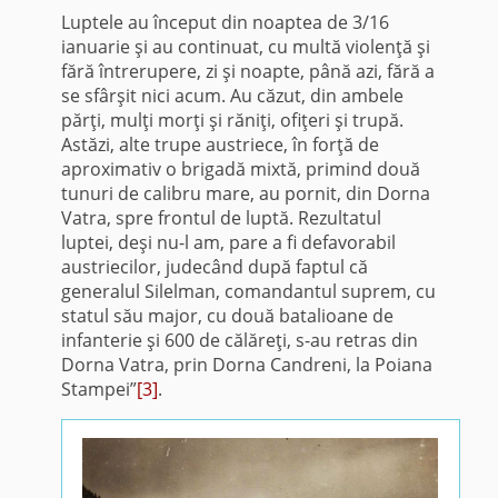
Luptele au început din noaptea de 3/16
ianuarie şi au continuat, cu multă violenţă şi
fără întrerupere, zi şi noapte, până azi, fără a
se sfârşit nici acum. Au căzut, din ambele
părţi, mulţi morţi şi răniţi, ofiţeri şi trupă.
Astăzi, alte trupe austriece, în forţă de
aproximativ o brigadă mixtă, primind două
tunuri de calibru mare, au pornit, din Dorna
Vatra, spre frontul de luptă. Rezultatul
luptei, deşi nu-l am, pare a fi defavorabil
austriecilor, judecând după faptul că
generalul Silelman, comandantul suprem, cu
statul său major, cu două batalioane de
infanterie şi 600 de călăreţi, s-au retras din
Dorna Vatra, prin Dorna Candreni, la Poiana
Stampei”
[3]
.