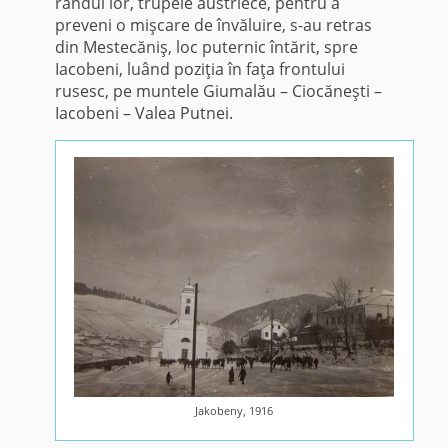
rândul lor, trupele austriece, pentru a
preveni o mişcare de învăluire, s-au retras
din Mestecăniş, loc puternic întărit, spre
Iacobeni, luând poziţia în faţa frontului
rusesc, pe muntele Giumalău – Ciocăneşti –
Iacobeni – Valea Putnei.
Jakobeny, 1916