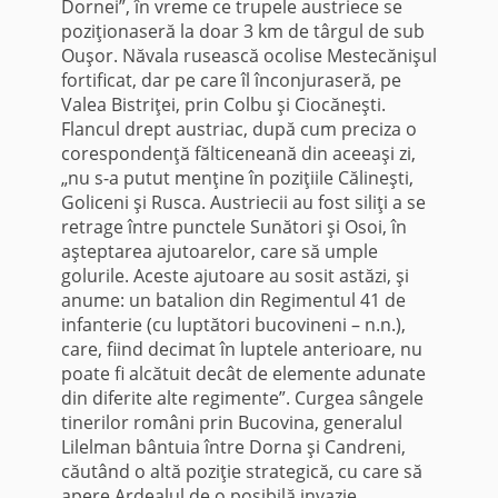
Dornei”, în vreme ce trupele austriece se
poziţionaseră la doar 3 km de târgul de sub
Ouşor. Năvala rusească ocolise Mestecănişul
fortificat, dar pe care îl înconjuraseră, pe
Valea Bistriţei, prin Colbu şi Ciocăneşti.
Flancul drept austriac, după cum preciza o
corespondenţă fălticeneană din aceeaşi zi,
„nu s-a putut menţine în poziţiile Călineşti,
Goliceni şi Rusca. Austriecii au fost siliţi a se
retrage între punctele Sunători şi Osoi, în
aşteptarea ajutoarelor, care să umple
golurile. Aceste ajutoare au sosit astăzi, şi
anume: un batalion din Regimentul 41 de
infanterie (cu luptători bucovineni – n.n.),
care, fiind decimat în luptele anterioare, nu
poate fi alcătuit decât de elemente adunate
din diferite alte regimente”. Curgea sângele
tinerilor români prin Bucovina, generalul
Lilelman bântuia între Dorna şi Candreni,
căutând o altă poziţie strategică, cu care să
apere Ardealul de o posibilă invazie