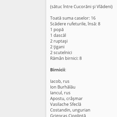
(sătuc între Cucorăni şi Vlădeni)
Toată suma caselor: 16
Scădere rufeturile, însă: 8
1 popă
1 dascăl
2 ruptaşi
2 ţigani
2 scutelnici
Rămân birnici: 8
Birnicii
:
Iacob, rus
Ion Burhălău
Iancul, rus
Apostu, crâşmar
Vasilache Sfeclă
Costandin, ungurian
Grigoraş Cioplintă