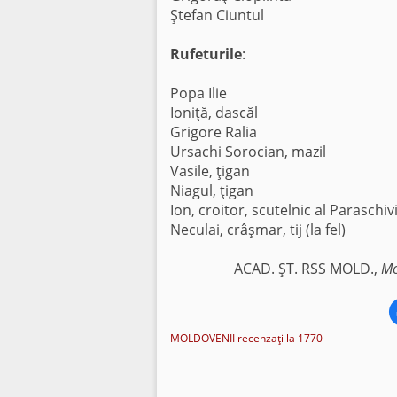
Ştefan Ciuntul
Rufeturile
:
Popa Ilie
Ioniţă, dascăl
Grigore Ralia
Ursachi Sorocian, mazil
Vasile, ţigan
Niagul, ţigan
Ion, croitor, scutelnic al Paraschivi
Neculai, crâşmar, tij (la fel)
ACAD. ŞT. RSS MOLD.,
Mo
MOLDOVENII recenzaţi la 1770