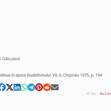
*
*
i Gâlculesii
*
ldova în epoca feudalismului
, VII, II, Chişinău 1975, p. 194
29
Dec
No Com