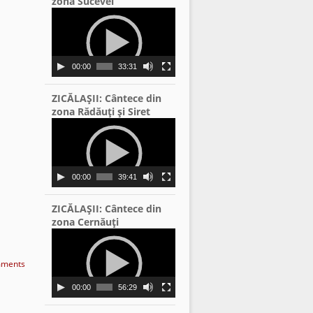
zona Sucevei
Video
Player
00:00
33:31
ZICĂLAŞII: Cântece din
zona Rădăuţi şi Siret
Video
Player
00:00
39:41
ZICĂLAŞII: Cântece din
zona Cernăuţi
Video
Player
ments
00:00
56:29