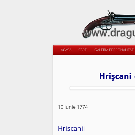
ACASA
CARTI
GALERIA PERSONALITAT
Hrişcani 
10 iunie 1774
Hrişcanii