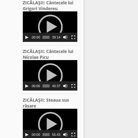
ZICĂLAŞII: Cântecele lui
Grigori Vindereu
Video
Player
00:00
39:14
ZICĂLAŞII: Cântecele lui
Nicolae Picu
Video
Player
00:00
40:37
ZICĂLAŞII: Steaua sus
răsare
Video
Player
00:00
55:43