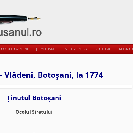
ILOR BUCOVINENE
JURNALISM
URZICA VIENEZA
ROCK ANDI
RUBRICA
– Vlădeni, Botoşani, la 1774
Ținutul Botoșani
Ocolul Siretului
*