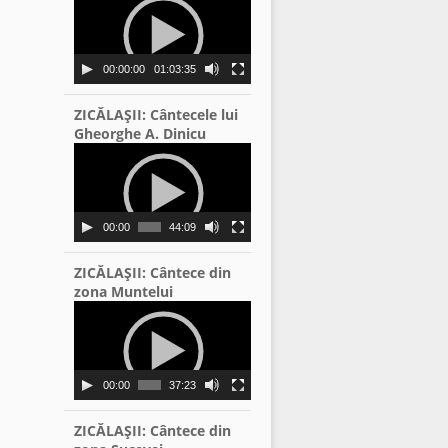
Player
00:00:00
01:03:35
ZICĂLAŞII: Cântecele lui
Gheorghe A. Dinicu
Video
Player
00:00
44:09
ZICĂLAŞII: Cântece din
zona Muntelui
Video
Player
00:00
37:23
ZICĂLAŞII: Cântece din