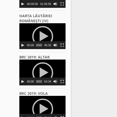
00:00:00
01:05:55
HARTA LĂUTĂRIEI
ROMÂNEŞTI (IV)
Video
Player
00:00
45:32
BRC 2019: ALTAR
Video
Player
00:00
54:34
BRC 2019: VOLA
Video
Player