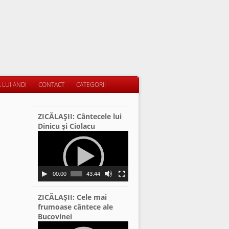
 LUI ANDI
CONTACT
CATEGORII
ZICĂLAŞII: Cântecele lui
Dinicu şi Ciolacu
Video
Player
00:00
43:44
ZICĂLAŞII: Cele mai
frumoase cântece ale
Bucovinei
Video