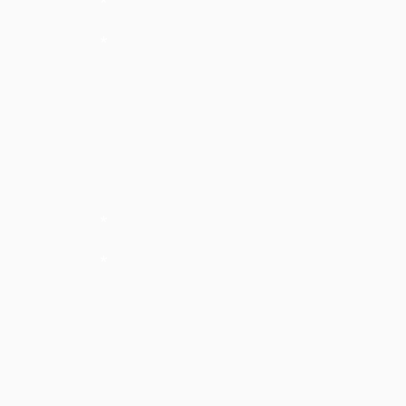
*
*
*
*