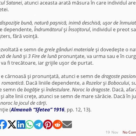
cul Satanei
, atunci aceasta arată măsura în care individul are
etei.
*
dispoziţie bună, natură paşnică, inimă deschisă, uşor de înmuiat
ile dependente,
Îndrumătorul
şi
Însoţitorul
, individul e preot s
ters, fără voinţă.
*
ezvoltată e semn de
grele gânduri materiale
şi dovedeşte o na
ză de lună
şi
3 Fire de lună
pronunţate, va urma sau e în cur
va fi trecătoare, iar grijile uşor de purtat.
*
ă e cărnoasă şi pronunţată, atunci e semn de
dragoste pasion
, romantică
. Dacă liniile dependente, a
Rozelor
şi
Bobocului
, s
i e semn de
bogăţie
şi
îndestulare
.
Noroc la dragoste
. Dacă, afar
şi alte linii creţe, atunci se semn de mare sărăcie. Dacă în ju
e
noroc la jocul de cărţi
.
ţie (
Almanah “Sfetea” 1916
, pp. 12, 13).
19
Nov
No Com