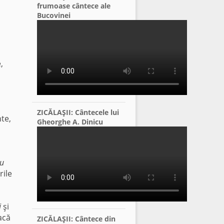
frumoase cântece ale
Bucovinei
,
ZICĂLAŞII: Cântecele lui
te,
Gheorghe A. Dinicu
cu
rile
i
şi
acă
ZICĂLAŞII: Cântece din