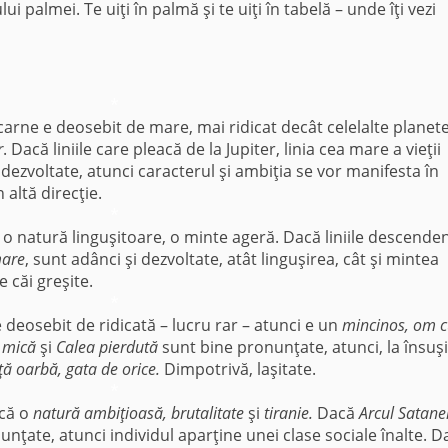
 palmei. Te uiţi în palmă şi te uiţi în tabelă – unde îţi vezi
*
carne e deosebit de mare, mai ridicat decât celelalte planete
r
. Dacă liniile care pleacă de la Jupiter, linia cea mare a vieţii
 dezvoltate, atunci caracterul şi ambiţia se vor manifesta în
 altă direcţie.
*
 o natură linguşitoare, o minte ageră. Dacă liniile descenden
mare
, sunt adânci şi dezvoltate, atât linguşirea, cât şi mintea
e căi greşite.
*
 deosebit de ridicată – lucru rar – atunci e un
mincinos, om 
i mică
şi
Calea pierdută
sunt bine pronunţate, atunci, la însuşi
ţă oarbă, gata de orice.
Dimpotrivă, laşitate.
*
ică o
natură ambiţioasă, brutalitate
şi
tiranie.
Dacă
Arcul Satane
nţate, atunci individul aparţine unei clase sociale înalte. D