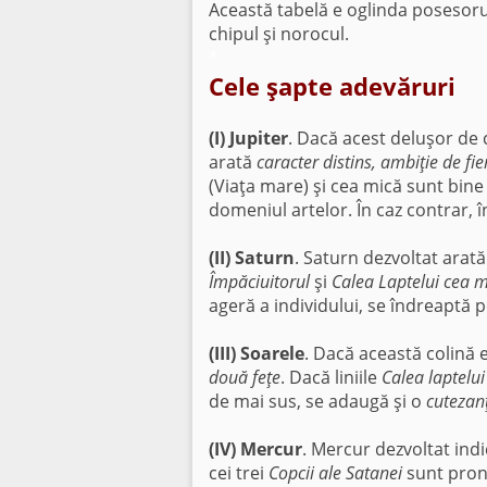
Această tabelă e oglinda posesorului
chipul şi norocul.
*
Cele şapte adevăruri
(I) Jupiter
. Dacă acest deluşor de 
arată
caracter distins, ambiţie de fie
(Viaţa mare) şi cea mică sunt bine
domeniul artelor. În caz contrar, în
(II) Saturn
. Saturn dezvoltat arată
Împăciuitorul
şi
Calea Laptelui cea 
ageră a individului, se îndreaptă p
(III) Soarele
. Dacă această colină e
două feţe
. Dacă liniile
Calea laptelu
de mai sus, se adaugă şi o
cutezan
(IV) Mercur
. Mercur dezvoltat ind
cei trei
Copcii ale Satanei
sunt pronu