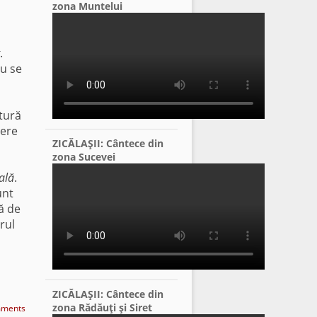
zona Muntelui
.
au se
tură
gere
ZICĂLAŞII: Cântece din
zona Sucevei
ală
.
unt
ă de
rul
ZICĂLAŞII: Cântece din
zona Rădăuţi şi Siret
ments