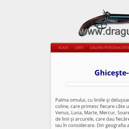
ACASA
CARTI
GALERIA PERSONALITAT
Ghiceşte-
Palma omului, cu liniile şi deluşo
coline, care primesc fiecare câte 
Venus, Luna, Marte, Mercur, Soarel
de linii şi arcurele, care dau fiec
iau în considerare. Din geografia ac