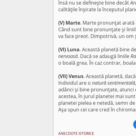
însă nu se defineşte bine decât
Ar
calităţile înşirate la începutul plan
(V) Marte
. Marte pronunţat arată
Când sunt bine pronunţate şi lini
va face preot. Dimpotrivă, un om ş
(VI) Luna
. Această planetă bine d
nervoasă
. Dacă se adaugă liniile
Ra
o boală grea. În caz contrar, boala 
(VII) Venus
. Această planetă, dac
Individul are o
natură sentimentală
adânci şi bine pronunţate, atunc
acestea, în jurul planetei mai sunt 
planetei pielea e netedă, semn d
Aşa spun cei care cred în chiroman
ANECDOTE ISTORICE