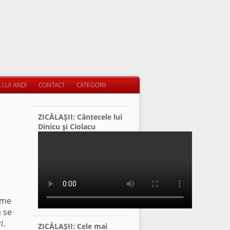
 LUI ANDI
CONTACT
CATEGORII
ZICĂLAŞII: Cântecele lui
Dinicu şi Ciolacu
ime
a se
i
.
ZICĂLAŞII: Cele mai