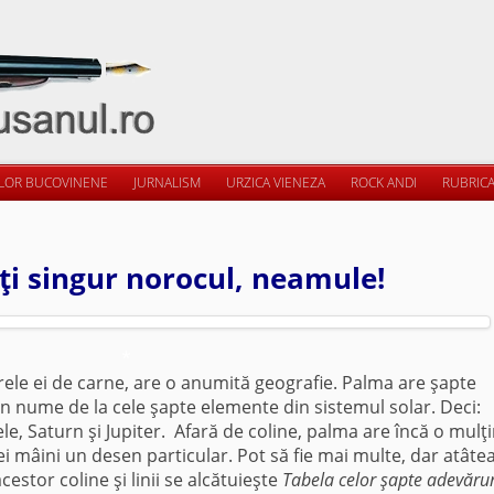
ILOR BUCOVINENE
JURNALISM
URZICA VIENEZA
ROCK ANDI
RUBRICA
ţi singur norocul, neamule!
*
arele ei de carne, are o anumită geografie. Palma are şapte
un nume de la cele şapte elemente din sistemul solar. Deci:
e, Saturn şi Jupiter. Afară de coline, palma are încă o mulţ
ărei mâini un desen particular. Pot să fie mai multe, dar atâte
estor coline şi linii se alcătuieşte
Tabela celor şapte adevărur