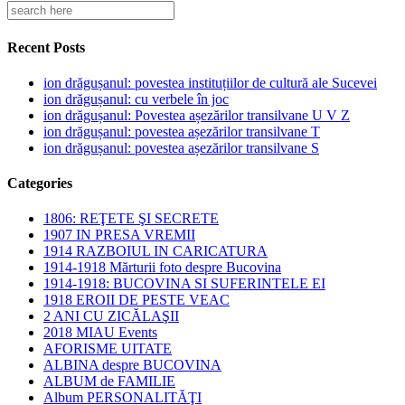
Recent Posts
ion drăgușanul: povestea instituțiilor de cultură ale Sucevei
ion drăgușanul: cu verbele în joc
ion drăgușanul: Povestea așezărilor transilvane U V Z
ion drăgușanul: povestea așezărilor transilvane T
ion drăgușanul: povestea așezărilor transilvane S
Categories
1806: REŢETE ŞI SECRETE
1907 IN PRESA VREMII
1914 RAZBOIUL IN CARICATURA
1914-1918 Mărturii foto despre Bucovina
1914-1918: BUCOVINA SI SUFERINTELE EI
1918 EROII DE PESTE VEAC
2 ANI CU ZICĂLAŞII
2018 MIAU Events
AFORISME UITATE
ALBINA despre BUCOVINA
ALBUM de FAMILIE
Album PERSONALITĂŢI