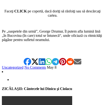
Faceţi
CLICK
pe copertă, dacă doriţi să răsfoiţi sau să descărcaţi
cartea.
Pe „oaspetele din urmă”, George Drumur, îl putem afla lumină lină
„în Bucovina (în care) totul se întunecă“, unde oficiază cu ritmicităţi
păgâne pentru sufletul neamului.
Uncategorized
No Comments
May
8
ZICĂLAŞII: Cântecele lui Dinicu şi Ciolacu