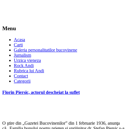
Menu
Acasa
Carti
Galeria personalitatilor bucovinene
Jurnalism
Urzica vieneza
Rock Andi
Rubrica lui Andi
Contact
Categorii
Florin Piersic, actorul descheiat la suflet
O ştire din „Gazetei Bucovinenilor” din 1 februarie 1936, anunţa
că „Familia bunului nostru prieten şi sprijinitor dr. Ştefan Piersic s-a