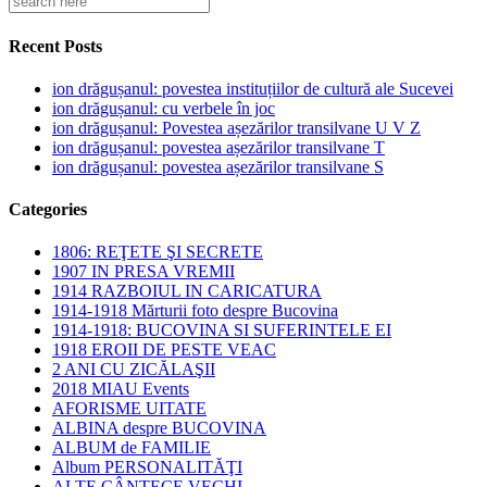
Recent Posts
ion drăgușanul: povestea instituțiilor de cultură ale Sucevei
ion drăgușanul: cu verbele în joc
ion drăgușanul: Povestea așezărilor transilvane U V Z
ion drăgușanul: povestea așezărilor transilvane T
ion drăgușanul: povestea așezărilor transilvane S
Categories
1806: REŢETE ŞI SECRETE
1907 IN PRESA VREMII
1914 RAZBOIUL IN CARICATURA
1914-1918 Mărturii foto despre Bucovina
1914-1918: BUCOVINA SI SUFERINTELE EI
1918 EROII DE PESTE VEAC
2 ANI CU ZICĂLAŞII
2018 MIAU Events
AFORISME UITATE
ALBINA despre BUCOVINA
ALBUM de FAMILIE
Album PERSONALITĂŢI
ALTE CÂNTECE VECHI