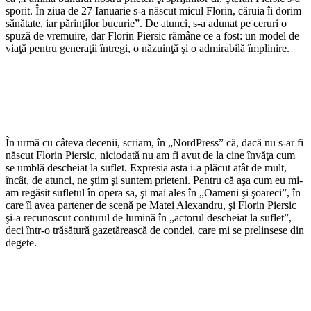
sporit. În ziua de 27 Ianuarie s-a născut micul Florin, căruia îi dorim
sănătate, iar părinţilor bucurie”. De atunci, s-a adunat pe ceruri o
spuză de vremuire, dar Florin Piersic rămâne ce a fost: un model de
viaţă pentru generaţii întregi, o năzuinţă şi o admirabilă împlinire.
În urmă cu câteva decenii, scriam, în „NordPress” că, dacă nu s-ar fi
născut Florin Piersic, niciodată nu am fi avut de la cine învăţa cum
se umblă descheiat la suflet. Expresia asta i-a plăcut atât de mult,
încât, de atunci, ne ştim şi suntem prieteni. Pentru că aşa cum eu mi-
am regăsit sufletul în opera sa, şi mai ales în „Oameni şi şoareci”, în
care îl avea partener de scenă pe Matei Alexandru, şi Florin Piersic
şi-a recunoscut conturul de lumină în „actorul descheiat la suflet”,
deci într-o trăsătură gazetărească de condei, care mi se prelinsese din
degete.