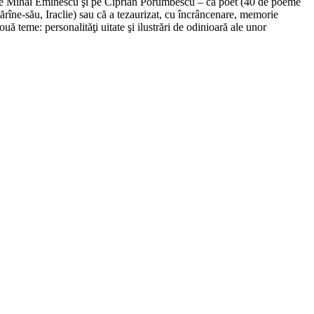
ţii, pe Mihai Eminescu şi pe Ciprian Porumbescu – ca poet (40 de poeme
tărîne-său, Iraclie) sau că a tezaurizat, cu încrâncenare, memorie
ă teme: personalităţi uitate şi ilustrări de odinioară ale unor