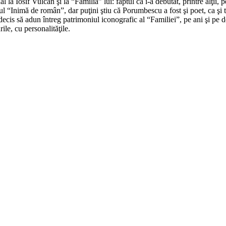
l la Iosif Vulcan şi la “Familia” lui: faptul că i-a debutat, printre al
tlul “Inimă de român”, dar puţini ştiu că Porumbescu a fost şi poet, ca şi 
is să adun întreg patrimoniul iconografic al “Familiei”, pe ani şi pe dou
rile, cu personalităţile.
*