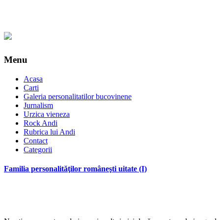
Menu
Acasa
Carti
Galeria personalitatilor bucovinene
Jurnalism
Urzica vieneza
Rock Andi
Rubrica lui Andi
Contact
Categorii
Familia personalităţilor româneşti uitate (I)