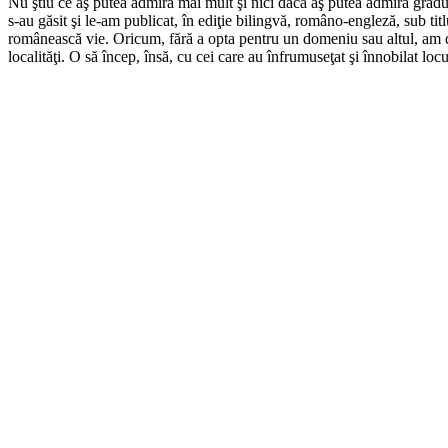
Nu ştiu ce aş putea admira mai mult şi nici dacă aş putea admira gradua
s-au găsit şi le-am publicat, în ediţie bilingvă, româno-engleză, sub ti
românească vie. Oricum, fără a opta pentru un domeniu sau altul, am dec
localităţi. O să încep, însă, cu cei care au înfrumuseţat şi înnobilat locu