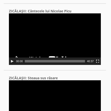
ZICĂLAŞII: Cântecele lui Nicolae Picu
Video
Player
00:00
40:37
ZICĂLAŞII: Steaua sus răsare
Video
Player