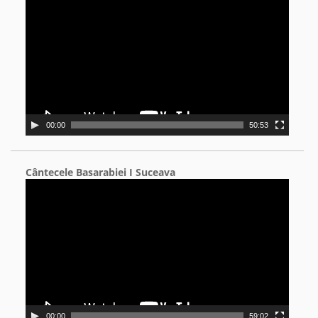
Player
00:00
50:53
Cântecele Basarabiei I Suceava
Video
Player
00:00
59:02