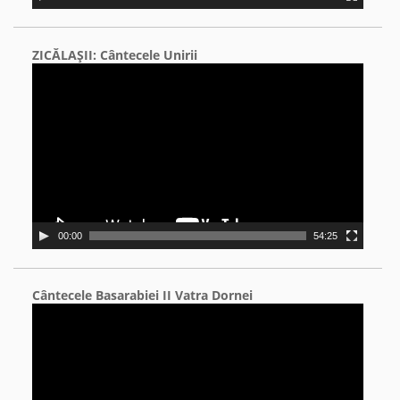
ZICĂLAŞII: Cântecele Unirii
Video
Player
00:00
54:25
Cântecele Basarabiei II Vatra Dornei
Video
Player