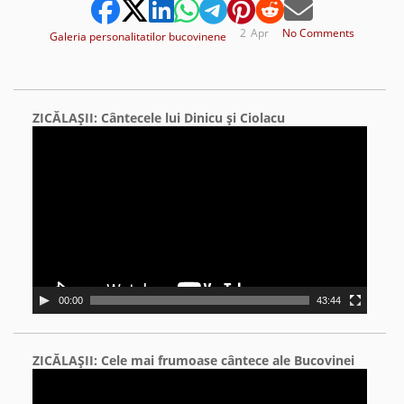
2
Apr
No Comments
Galeria personalitatilor bucovinene
ZICĂLAŞII: Cântecele lui Dinicu şi Ciolacu
Video
Player
00:00
43:44
ZICĂLAŞII: Cele mai frumoase cântece ale Bucovinei
Video
Player