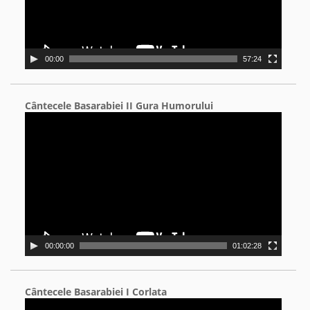
00:00
57:24
Cântecele Basarabiei II Gura Humorului
Video
Player
00:00:00
01:02:28
Cântecele Basarabiei I Corlata
Video