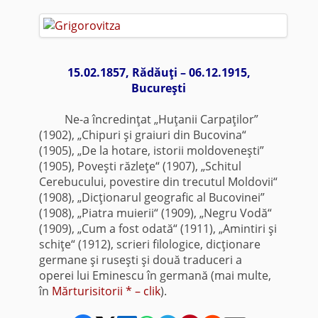
15.02.1857, Rădăuţi – 06.12.1915,
Bucureşti
Ne-a încredinţat „Huţanii Carpaţilor”
(1902), „Chipuri şi graiuri din Bucovina“
(1905), „De la hotare, istorii moldoveneşti”
(1905), Poveşti răzleţe“ (1907), „Schitul
Cerebucului, povestire din trecutul Moldovii“
(1908), „Dicţionarul geografic al Bucovinei”
(1908), „Piatra muierii“ (1909), „Negru Vodă“
(1909), „Cum a fost odată“ (1911), „Amintiri şi
schiţe“ (1912), scrieri filologice, dicţionare
germane şi ruseşti şi două traduceri a
operei lui Eminescu în germană (mai multe,
în
Mărturisitorii * – clik
).