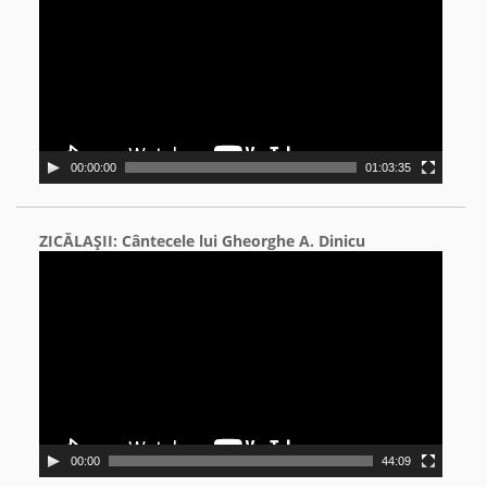
00:00:00
01:03:35
ZICĂLAŞII: Cântecele lui Gheorghe A. Dinicu
Video
Player
00:00
44:09