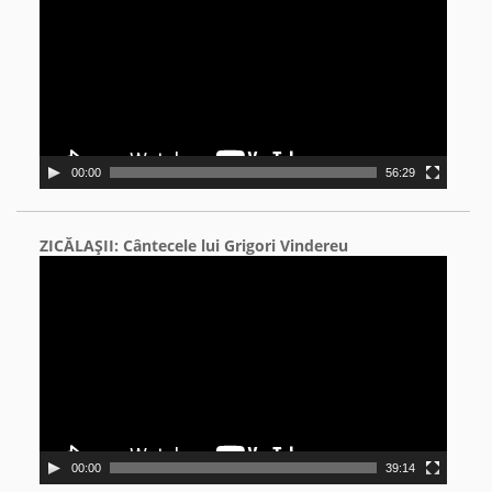
00:00
56:29
ZICĂLAŞII: Cântecele lui Grigori Vindereu
Video
Player
00:00
39:14