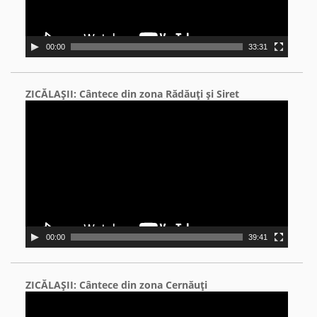
00:00
33:31
ZICĂLAŞII: Cântece din zona Rădăuţi şi Siret
Video
Player
00:00
39:41
ZICĂLAŞII: Cântece din zona Cernăuţi
Video
Player