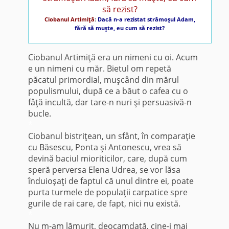
Ciobanul Artimiţă
:
Dacă n-a rezistat strămoşul Adam,
fără să muşte, eu cum să rezist?
Ciobanul Artimiţă era un nimeni cu oi. Acum
e un nimeni cu măr. Bietul om repetă
păcatul primordial, muşcând din mărul
populismului, după ce a băut o cafea cu o
fâţă incultă, dar tare-n nuri şi persuasivă-n
bucle.
*
Ciobanul bistriţean, un sfânt, în comparaţie
cu Băsescu, Ponta şi Antonescu, vrea să
devină baciul mioriticilor, care, după cum
speră perversa Elena Udrea, se vor lăsa
înduioşaţi de faptul că unul dintre ei, poate
purta turmele de populaţii carpatice spre
gurile de rai care, de fapt, nici nu există.
*
Nu m-am lămurit, deocamdată, cine-i mai