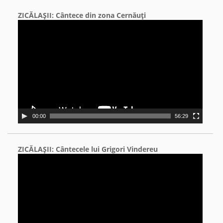
ZICĂLAŞII: Cântece din zona Cernăuţi
Video
Player
00:00
56:29
ZICĂLAŞII: Cântecele lui Grigori Vindereu
Video
Player