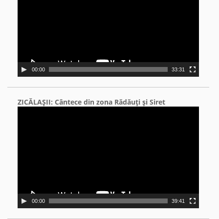
00:00
33:31
ZICĂLAŞII: Cântece din zona Rădăuţi şi Siret
Video
Player
00:00
39:41