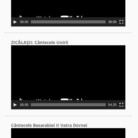
00:00
38:08
ZICĂLAŞII: Cântecele Unirii
Video
Player
00:00
54:25
Cântecele Basarabiei II Vatra Dornei
Video
Player