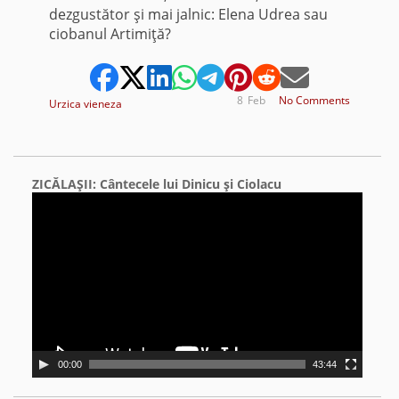
dezgustător şi mai jalnic: Elena Udrea sau
ciobanul Artimiţă?
8
Feb
No Comments
Urzica vieneza
ZICĂLAŞII: Cântecele lui Dinicu şi Ciolacu
Video
Player
00:00
43:44