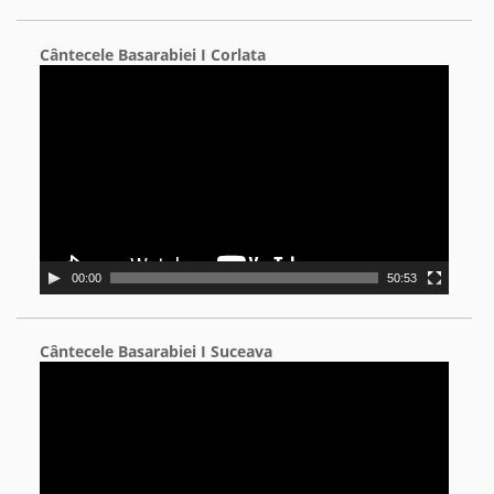
Cântecele Basarabiei I Corlata
Video
Player
00:00
50:53
Cântecele Basarabiei I Suceava
Video
Player