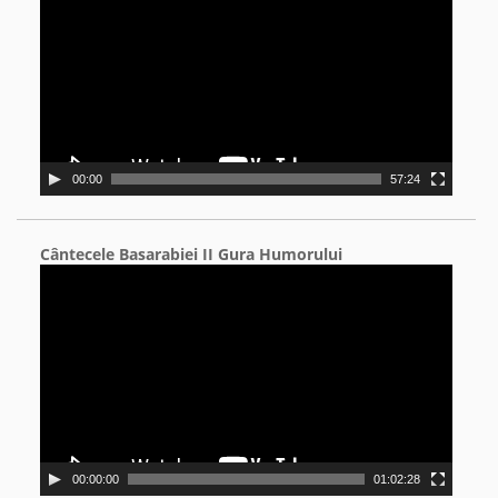
00:00
57:24
Cântecele Basarabiei II Gura Humorului
Video
Player
00:00:00
01:02:28