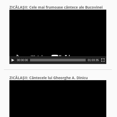
ZICĂLAŞII: Cele mai frumoase cântece ale Bucovinei
Video
Player
00:00:00
01:03:35
ZICĂLAŞII: Cântecele lui Gheorghe A. Dinicu
Video
Player