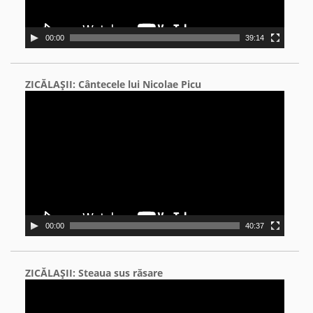
00:00
39:14
ZICĂLAŞII: Cântecele lui Nicolae Picu
Video
Player
00:00
40:37
ZICĂLAŞII: Steaua sus răsare
Video
Player