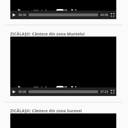
00:00
44:09
ZICĂLAŞII: Cântece din zona Muntelui
Video
Player
00:00
37:23
ZICĂLAŞII: Cântece din zona Sucevei
Video
Player