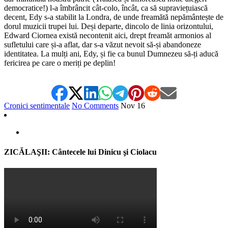
democratice!) l-a îmbrâncit cât-colo, încât, ca să supraviețuiască
decent, Edy s-a stabilit la Londra, de unde freamătă nepământește de
dorul muzicii trupei lui. Deși departe, dincolo de linia orizontului,
Edward Ciornea există necontenit aici, drept freamăt armonios al
sufletului care și-a aflat, dar s-a văzut nevoit să-și abandoneze
identitatea. La mulți ani, Edy, și fie ca bunul Dumnezeu să-ți aducă
fericirea pe care o meriți pe deplin!
Cronici sentimentale
No Comments
Nov
16
ZICĂLAŞII: Cântecele lui Dinicu şi Ciolacu