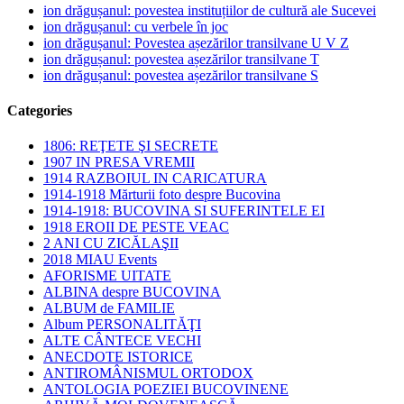
ion drăgușanul: povestea instituțiilor de cultură ale Sucevei
ion drăgușanul: cu verbele în joc
ion drăgușanul: Povestea așezărilor transilvane U V Z
ion drăgușanul: povestea așezărilor transilvane T
ion drăgușanul: povestea așezărilor transilvane S
Categories
1806: REŢETE ŞI SECRETE
1907 IN PRESA VREMII
1914 RAZBOIUL IN CARICATURA
1914-1918 Mărturii foto despre Bucovina
1914-1918: BUCOVINA SI SUFERINTELE EI
1918 EROII DE PESTE VEAC
2 ANI CU ZICĂLAŞII
2018 MIAU Events
AFORISME UITATE
ALBINA despre BUCOVINA
ALBUM de FAMILIE
Album PERSONALITĂŢI
ALTE CÂNTECE VECHI
ANECDOTE ISTORICE
ANTIROMÂNISMUL ORTODOX
ANTOLOGIA POEZIEI BUCOVINENE