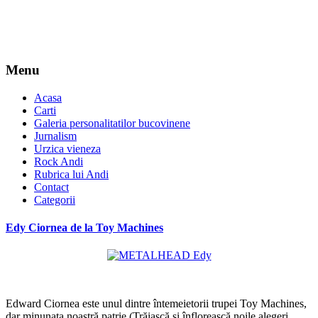
Menu
Acasa
Carti
Galeria personalitatilor bucovinene
Jurnalism
Urzica vieneza
Rock Andi
Rubrica lui Andi
Contact
Categorii
Edy Ciornea de la Toy Machines
*
Edward Ciornea este unul dintre întemeietorii trupei Toy Machines,
dar minunata noastră patrie (Trăiască și înflorească noile alegeri