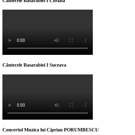
Cântecele Basarabiei I Corlata
Cântecele Basarabiei I Suceava
Concertul Muzica lui Ciprian PORUMBESCU