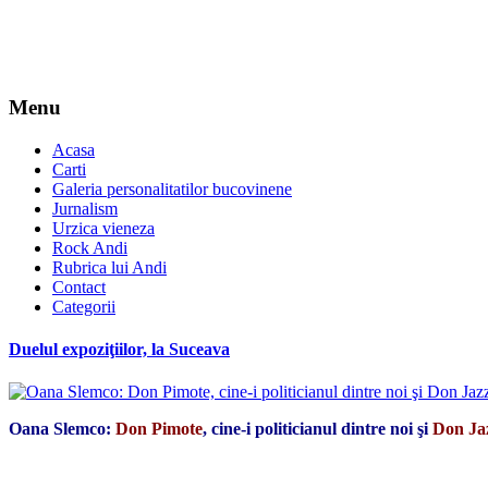
Menu
Acasa
Carti
Galeria personalitatilor bucovinene
Jurnalism
Urzica vieneza
Rock Andi
Rubrica lui Andi
Contact
Categorii
Duelul expoziţiilor, la Suceava
Oana Slemco:
Don Pimote
, cine-i politicianul dintre noi şi
Don Jaz
*