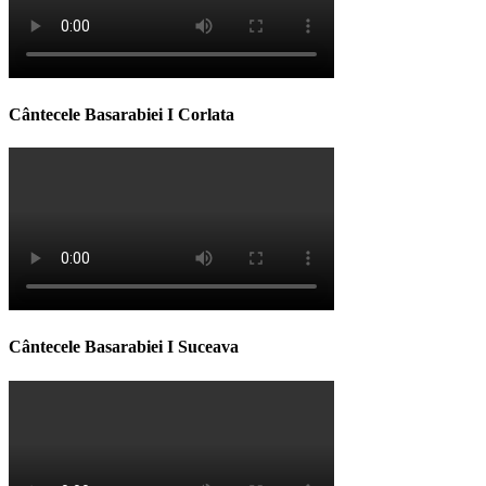
Cântecele Basarabiei I Corlata
Cântecele Basarabiei I Suceava