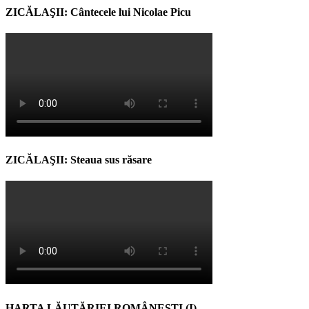
ZICĂLAŞII: Cântecele lui Nicolae Picu
ZICĂLAŞII: Steaua sus răsare
HARTA LĂUTĂRIEI ROMÂNEŞTI (I)