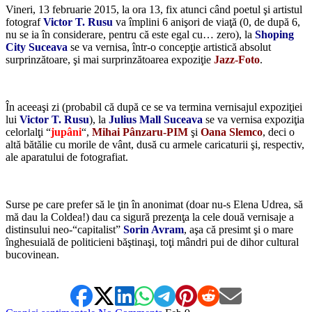
Vineri, 13 februarie 2015, la ora 13, fix atunci când poetul şi artistul
fotograf
Victor T. Rusu
va împlini 6 anişori de viaţă (0, de după 6,
nu se ia în considerare, pentru că este egal cu… zero), la
Shoping
City Suceava
se va vernisa, într-o concepţie artistică absolut
surprinzătoare, şi mai surprinzătoarea expoziţie
Jazz-Foto
.
*
În aceeaşi zi (probabil că după ce se va termina vernisajul expoziţiei
lui
Victor T. Rusu
), la
Julius Mall Suceava
se va vernisa expoziţia
celorlalţi “
jupâni
“,
Mihai Pânzaru-PIM
şi
Oana Slemco
, deci o
altă bătălie cu morile de vânt, dusă cu armele caricaturii şi, respectiv,
ale aparatului de fotografiat.
*
Surse pe care prefer să le ţin în anonimat (doar nu-s Elena Udrea, să
mă dau la Coldea!) dau ca sigură prezenţa la cele două vernisaje a
distinsului neo-“capitalist”
Sorin Avram
, aşa că presimt şi o mare
înghesuială de politicieni băştinaşi, toţi mândri pui de dihor cultural
bucovinean.