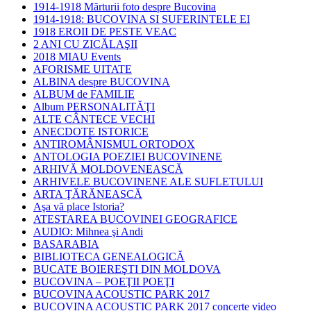
1914-1918 Mărturii foto despre Bucovina
1914-1918: BUCOVINA SI SUFERINTELE EI
1918 EROII DE PESTE VEAC
2 ANI CU ZICĂLAŞII
2018 MIAU Events
AFORISME UITATE
ALBINA despre BUCOVINA
ALBUM de FAMILIE
Album PERSONALITĂŢI
ALTE CÂNTECE VECHI
ANECDOTE ISTORICE
ANTIROMÂNISMUL ORTODOX
ANTOLOGIA POEZIEI BUCOVINENE
ARHIVĂ MOLDOVENEASCĂ
ARHIVELE BUCOVINENE ALE SUFLETULUI
ARTA ŢĂRĂNEASCĂ
Aşa vă place Istoria?
ATESTAREA BUCOVINEI GEOGRAFICE
AUDIO: Mihnea şi Andi
BASARABIA
BIBLIOTECA GENEALOGICĂ
BUCATE BOIEREŞTI DIN MOLDOVA
BUCOVINA – POEŢII POEŢI
BUCOVINA ACOUSTIC PARK 2017
BUCOVINA ACOUSTIC PARK 2017 concerte video