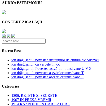
AUDIO: PATRIMONIU
CONCERT ZICĂLAŞII
Recent Posts
ion drăgușanul: povestea instituțiilor de cultură ale Sucevei
ion drăgușanul: cu verbele în joc
ion drăgușanul: Povestea așezărilor transilvane U V Z
ion drăgușanul: povestea așezărilor transilvane T
ion drăgușanul: povestea așezărilor transilvane S
Categories
1806: REŢETE ŞI SECRETE
1907 IN PRESA VREMII
1914 RAZBOIUL IN CARICATURA