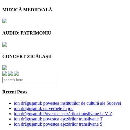
MUZICĂ MEDIEVALĂ
AUDIO: PATRIMONIU
CONCERT ZICĂLAŞII
Recent Posts
ion drăgușanul: povestea instituțiilor de cultură ale Sucevei
ion drăgușanul: cu verbele în joc
ion drăgușanul: Povestea așezărilor transilvane U V Z
ion drăgușanul: povestea așezărilor transilvane T
ion drăgușanul: povestea așezărilor transilvane S