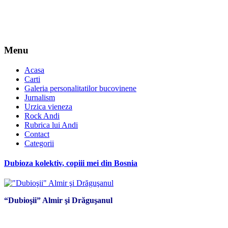
Menu
Acasa
Carti
Galeria personalitatilor bucovinene
Jurnalism
Urzica vieneza
Rock Andi
Rubrica lui Andi
Contact
Categorii
Dubioza kolektiv, copiii mei din Bosnia
“Dubioşii” Almir şi Drăguşanul
*