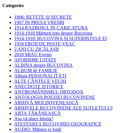
Categories
1806: REŢETE ŞI SECRETE
1907 IN PRESA VREMII
1914 RAZBOIUL IN CARICATURA
1914-1918 Mărturii foto despre Bucovina
1914-1918: BUCOVINA SI SUFERINTELE EI
1918 EROII DE PESTE VEAC
2 ANI CU ZICĂLAŞII
2018 MIAU Events
AFORISME UITATE
ALBINA despre BUCOVINA
ALBUM de FAMILIE
Album PERSONALITĂŢI
ALTE CÂNTECE VECHI
ANECDOTE ISTORICE
ANTIROMÂNISMUL ORTODOX
ANTOLOGIA POEZIEI BUCOVINENE
ARHIVĂ MOLDOVENEASCĂ
ARHIVELE BUCOVINENE ALE SUFLETULUI
ARTA ŢĂRĂNEASCĂ
Aşa vă place Istoria?
ATESTAREA BUCOVINEI GEOGRAFICE
AUDIO: Mihnea şi Andi