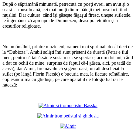
După o săptămână minunată, petrecută cu poeţi evrei, am avut şi o
seară… musulmană, cei mai mulţi dintre băieţii mei bosniaci fiind
muslini. Dar cultura, când îşi găseşte făgaşul firesc, uneşte sufletele,
le îngemănează aproape de Dumnezeu, deasupra etniilor şi a
eresurilor religioase.
*
Nu am întâlnit, printre muzicieni, oameni mai spirituali decât deci de
la “Dubioza”. Ambii solişti îmi sunt prieteni de durată (Petar e fiul
meu, pentru că taică-său e sosia mea: se speriase, acum doi ani, când
a dat cu ochii de mine, surprins de faptul că-l găsea, aici, pe tatăl de
acasă), dar Almir, fire năvalnică şi generoasă, un alt descheiat la
suflet (pe lângă Florin Piersic) e bucuria mea, la fiecare reîntâlnire,
copleşindu-mă cu ghiduşii, pe care aparatul de fotografiat rar le
ratează:
*