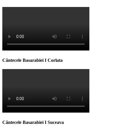
Cântecele Basarabiei I Corlata
Cântecele Basarabiei I Suceava