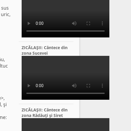
i sus
 uric,
ZICĂLAŞII: Cântece din
zona Sucevei
ău,
ltuc
e>,
, şi
ZICĂLAŞII: Cântece din
zona Rădăuţi şi Siret
ume: