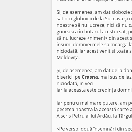
Şi, de asemenea, am dat slobozie
sat nici globnicii de la Suceava şi n
noastre să nu lucreze, nici să nu ca
gonească în hotarul acestui sat, pe
să nu lucreze <nimeni> din acest s
însumi domniei mele să meargă la 
niciodată. Iar acest venit şi toate 
Moldoviţa.
Şi, de asemenea, am dat de la domn
biserici, pe
Crasna
, mai sus de iazu
niciodată, in veci.
Iar la aceasta este credinţa domni
Iar pentru mai mare putere, am po
pecetea noastră la această carte 
A scris Petru al lui Ardău, la Târg
<Pe verso, două însemnări din secol