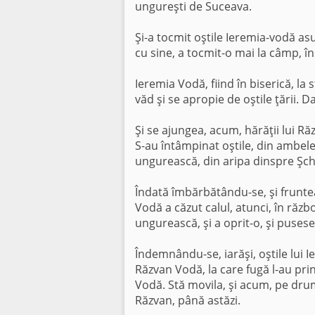
ungureşti de Suceava.
Şi-a tocmit oştile Ieremia-vodă asu
cu sine, a tocmit-o mai la câmp, î
Ieremia Vodă, fiind în biserică, la 
văd şi se apropie de oştile ţării. D
Şi se ajungea, acum, hărăţii lui Răz
S-au întâmpinat oştile, din ambele p
ungurească, din aripa dinspre Şch
Îndată îmbărbătându-se, şi frunte
Vodă a căzut calul, atunci, în războ
ungurească, şi a oprit-o, şi pusese 
Îndemnându-se, iarăşi, oştile lui I
Răzvan Vodă, la care fugă l-au prin
Vodă. Stă movila, şi acum, pe dru
Răzvan, până astăzi.