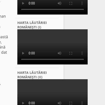
,
aman
HARTA LĂUTĂRIEI
n
ROMÂNEŞTI (I)
eastă
,
până
m dat
l
HARTA LĂUTĂRIEI
ROMÂNEŞTI (II)
,