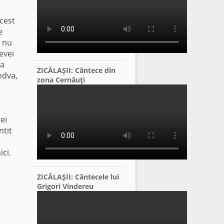
acest
e
ă nu
evei
la
ZICĂLAŞII: Cântece din
ndva,
zona Cernăuţi
ei
ntit
ci.
ZICĂLAŞII: Cântecele lui
Grigori Vindereu