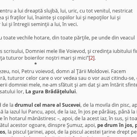
tru a lui dreaptă slujbă, lui, uric, cu tot venitul, nestricat
şi fraţilor lui, înainte şi copiilor lui şi nepoţilor lui şi
ui şi întregii seminţii a lui, în veci.
u toate vechile hotare, din toate părţile, pe unde din veacul
 scrisului, Domniei mele Ilie Voievod, şi credinţa iubitului fi
 tuturor boierilor noştri mari şi mici”
[2]
.
*
ezeu, noi, Petru voievod, domn al Ţării Moldovei. Facem
ă, tuturor celor care o vor vedea sau o vor auzi citindu-se, 
rii domniei mele, ne-am sfătuit şi am dat şi am întărit sfint
satului lor,
La gura Brădăţelului
.
d de la
drumul cel mare al Sucevei
, de la movila din pisc, ap
ă la iazul lui Pancu, apoi, de la iaz, în jos pe pârâiaş, până la 
me în hotarul mănăstiresc –, apoi, de la acest iaz, în sus, şi to
apătul acestor ogoare, dinspre Şumuz, apoi,
pe drum în jos,
jos
, la piscul ţarinei, apoi, de la piscul acestei ţarine drept p