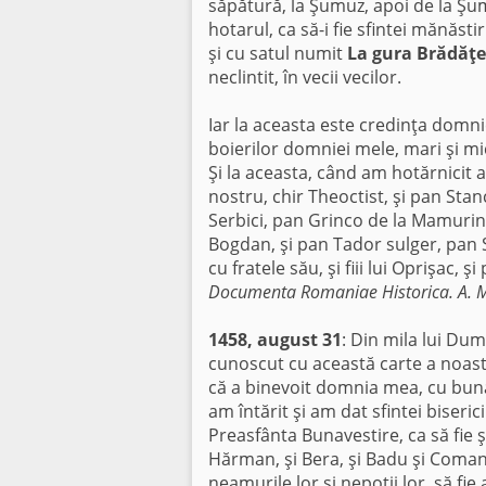
săpătură, la Şumuz, apoi de la Şumu
hotarul, ca să-i fie sfintei mănăstir
şi cu satul numit
La gura Brădăţe
neclintit, în vecii vecilor.
Iar la aceasta este credinţa domni
boierilor domniei mele, mari şi mic
Şi la aceasta, când am hotărnicit 
nostru, chir Theoctist, şi pan Sta
Serbici, pan Grinco de la Mamurinţ
Bogdan, şi pan Tador sulger, pan 
cu fratele său, şi fiii lui Oprişac, 
Documenta Romaniae Historica. A. 
1458, august 31
: Din mila lui Du
cunoscut cu această carte a noastr
că a binevoit domnia mea, cu bunăvo
am întărit şi am dat sfintei biser
Preasfânta Bunavestire, ca să fie ş
Hărman, şi Bera, şi Badu şi Coman, ş
neamurile lor şi nepoţii lor, să fie 