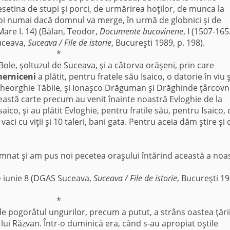
esetina de stupi şi porci, de urmărirea hoţilor, de munca la
boi numai dacă domnul va merge, în urmă de globnici şi de
 Mare I. 14) (Bălan, Teodor,
Documente bucovinene
, I (1507-165
uceava,
Suceava / File de istorie
, Bucureşti 1989, p. 198).
*
 Bole, şoltuzul de Suceava, şi a câtorva orăşeni, prin care
erni­ceni
a plătit, pentru fratele său Isaico, o datorie în viu ş
i Gheorghie Tăbiie, şi Ionaşco Drăguman şi Drăghinde ţârcovn
eastă carte precum au venit înainte noastră Evloghie de la
aico, şi au plătit Evloghie, pentru fratile său, pentru Isaico, 
vaci cu viţii şi 10 taleri, bani gata. Pentru aceia dăm ştire şi 
mnat şi am pus noi pecetea oraşului întărind această a noa
> iunie 8 (DGAS Suceava,
Suceava / File de istorie
, Bucureşti 19
*
e pogorâtul ungurilor, precum a putut, a strâns oastea ţării 
 lui Răzvan. Într-o duminică era, când s-au apropiat oştile