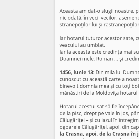
Aceasta am dat-o slugii noastre, pen
niciodată, în vecii vecilor, asemenea 
strănepoţilor lui şi răstrănepoţilor l
Iar hotarul tuturor acestor sate, c
veacului au umblat.
Iar la aceasta este credinţa mai sus
Doamnei mele, Roman … şi credinţa
1456, iunie 13
: Din mila lui Dumn
cunoscut cu această carte a noastr
binevoit domnia mea şi cu toţi boie
mănăstiri de la Moldoviţa hotarul 
Hotarul acestui sat să fie începân
de la pisc, drept pe vale în jos, pân
Călugăriţei – şi cu iazul în întregi
ogoarele Călugăriţei, apoi, din c
la Crasna, apoi, de la Crasna în 