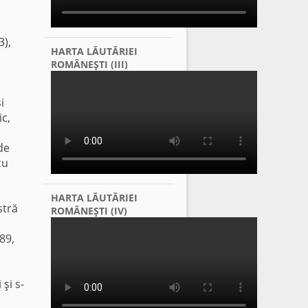
3),
HARTA LĂUTĂRIEI
ROMÂNEŞTI (III)
i
ic,
de
cu
HARTA LĂUTĂRIEI
stră
ROMÂNEŞTI (IV)
89,
şi s-