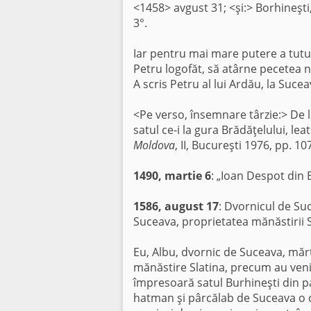
<1458> avgust 31; <şi:> Borhineşti, 
3°.
Iar pentru mai mare putere a tutu
Petru logofăt, să atârne pecetea n
A scris Petru al lui Ardău, la Sucea
<Pe verso, însemnare târzie:> De la
satul ce-i la gura Brădăţelului, le
Moldova
, II, Bucureşti 1976, pp. 107
1490, martie 6
: „Ioan Despot din
1586, august 17
: Dvornicul de Su
Suceava, proprietatea mănăstirii 
Eu, Albu, dvornic de Suceava, mărt
mănăstire Slatina, precum au venit
împresoară satul Burhineşti din pa
hatman şi pârcălab de Suceava o c