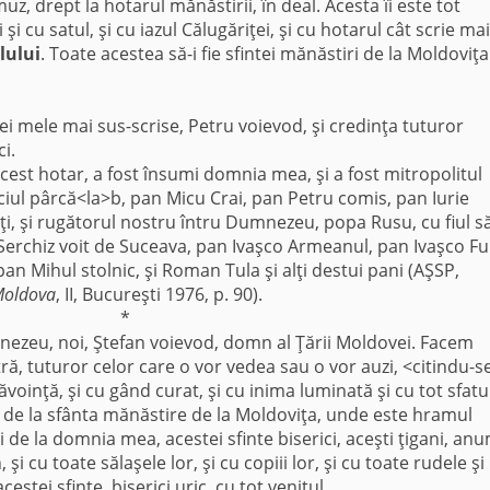
z, drept la hotarul mănăstirii, în deal. Acesta îi este tot
i şi cu satul, şi cu iazul Călugăriţei, şi cu hotarul cât scrie ma
lului
. Toate acestea să-i fie sfintei mănăstiri de la Moldoviţa
ei mele mai sus-scrise, Petru voievod, şi credinţa tuturor
i.
acest hotar, a fost însumi domnia mea, şi a fost mitropolitul
nciul pârcă<la>b, pan Micu Crai, pan Petru comis, pan Iurie
i, şi rugătorul nostru întru Dumnezeu, popa Rusu, cu fiul s
Serchiz voit de Suceava, pan Ivaşco Armeanul, pan Ivaşco Fu
şi pan Mihul stolnic, şi Roman Tula şi alţi destui pani (AŞSP,
Moldova
, II, Bucureşti 1976, p. 90).
*
mnezeu, noi, Ştefan voievod, domn al Ţării Moldovei. Facem
ă, tuturor celor care o vor vedea sau o vor auzi, <citindu-s
inţă, şi cu gând curat, şi cu inima luminată şi cu tot sfatul
ici de la sfânta mănăstire de la Moldoviţa, unde este hramul
i de la domnia mea, acestei sfinte biserici, aceşti ţigani, an
i cu toate sălaşele lor, şi cu copiii lor, şi cu toate rudele şi
acestei sfinte biserici uric, cu tot venitul.