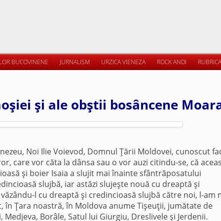
ILOR BUCOVINENE
JURNALISM
URZICA VIENEZA
ROCK ANDI
RUBRICA
şiei şi ale obştii bosâncene Moar
mnezeu, Noi Ilie Voievod, Domnul Ţării Moldovei, cunoscut f
or, care vor căta la dânsa sau o vor auzi citindu-se, că acea
asă şi boier Isaia a slujit mai înainte sfântrăposatului
dincioasă slujbă, iar astăzi slujeşte nouă cu dreaptă şi
 văzându-l cu dreaptă şi credincioasă slujbă către noi, l-am m
t, în Ţara noastră, în Moldova anume Tişeuţii, jumătate de
, Medjeva, Borâle, Satul lui Giurgiu, Dreslivele şi Jerdenii.