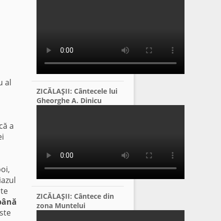
u al
ZICĂLAŞII: Cântecele lui
Gheorghe A. Dinicu
că a
ei
oi,
iazul
ate
ZICĂLAŞII: Cântece din
 până
zona Muntelui
este