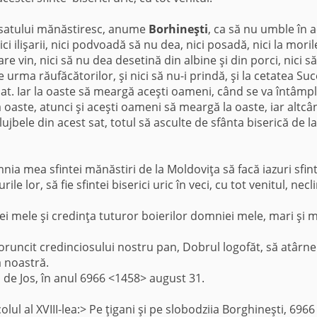
 satului mănăstiresc, anume
Borhineşti
, ca să nu umble în 
ici ilişarii, nici podvoadă să nu dea, nici posadă, nici la moril
re vin, nici să nu dea desetină din albine şi din porci, nici s
 urma răufăcătorilor, şi nici să nu-i prindă, şi la cetatea Suc
at. Iar la oaste să meargă aceşti oameni, când se va întâmp
oaste, atunci şi aceşti oameni să meargă la oaste, iar altcâ
slujbele din acest sat, totul să asculte de sfânta biserică de la
ia mea sfintei mănăstiri de la Moldo­viţa să facă iazuri sfint
rile lor, să fie sfintei biserici uric în veci, cu tot venitul, necli
ei mele şi credinţa tuturor boierilor domniei mele, mari şi mi
runcit credinciosului nostru pan, Dobrul logofăt, să atârne
a noastră.
ul de Jos, în anul 6966 <1458> august 31.
ul al XVIII-lea:> Pe ţigani şi pe slobodziia Borghineşti, 6966