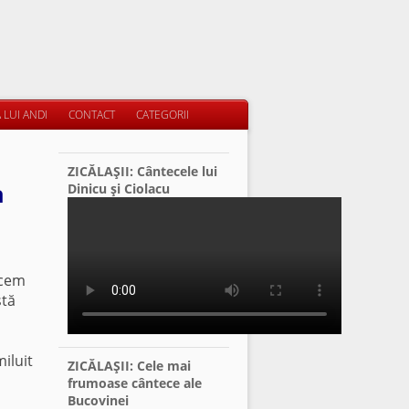
 LUI ANDI
CONTACT
CATEGORII
ZICĂLAŞII: Cântecele lui
a
Dinicu şi Ciolacu
acem
stă
iluit
ZICĂLAŞII: Cele mai
frumoase cântece ale
Bucovinei