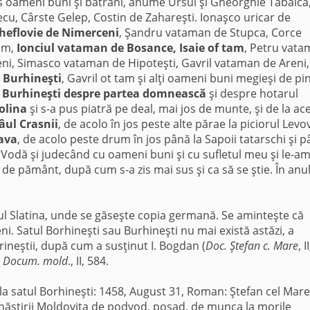
ns oameni buni şi bătrâni, anume Ursul şi Gheorghie Tabaica
cu, Cârste Gelep, Costin de Zahareşti. Ionaşco uricar de
heflovie de Nimerceni
, Şandru vataman de Stupca, Corce
am,
Ionciul vataman de Bosance, Isaie of tam
, Petru vat
ni, Simasco vataman de Hipoteşti, Gavril vataman de Areni,
 Burhineşti
, Gavril ot tam şi alţi oameni buni megieşi de pi
 Burhineşti despre partea domnească
şi despre hotarul
olina
şi s-a pus piatră pe deal, mai jos de munte, şi de la ac
âul Crasnii
, de acolo în jos peste alte părae la piciorul Levov
ava
, de acolo peste drum în jos până la Sapoii tatarschi şi 
u Vodă şi judecând cu oameni buni şi cu sufletul meu şi le-a
e pământ, după cum s-a zis mai sus şi ca să se ştie. În anu
tul Slatina, unde se găseşte copia germană. Se aminteşte că
ni. Satul Borhineşti sau Burhineşti nu mai există astăzi, a
rineştii, după cum a susţinut I. Bogdan (
Doc. Ştefan c. Mare
, II
:
Docum. mold
., II, 584.
a satul Borhineşti: 1458, August 31, Roman: Ştefan cel Mare
năstirii Moldoviţa de podvod, posad, de munca la morile