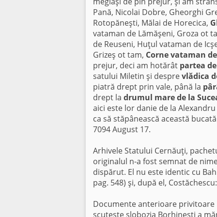
megiaşi de pin prejur, şi am strâ
Pană, Nicolai Dobre, Gheorghi Gre
Rotopăneşti, Mălai de Horecica,
G
vataman de Lămăşeni, Groza ot t
de Reuseni, Huţul vataman de Icşe
Grizeş ot tam,
Corne vataman de
prejur, deci am hotărât
partea de
satului Miletin şi despre
vlădica d
piatră drept prin vale, până la
pâr
drept la
drumul mare de la Suce
aici este lor danie de la Alexandr
ca să stăpânească această bucată d
7094 August 17.
Arhivele Statului Cernăuţi, pache
originalul n-a fost semnat de nime
dispărut. El nu este identic cu Bah
pag. 548) şi, după el, Costăchescu
Documente anterioare privitoare l
scuteşte slobozia Borhineşti a mă