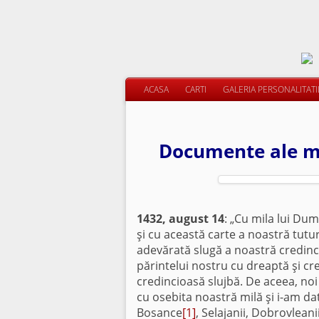
ACASA
CARTI
GALERIA PERSONALITAT
Documente ale mo
1432, august 14
: „Cu mila lui Du
şi cu această carte a noastră tutur
adevărată slugă a noastră credincio
părintelui nostru cu dreaptă şi cre
credincioasă slujbă. De aceea, noi
cu osebita noastră milă şi i-am da
Bosance
[1]
, Selajanii, Dobrovleanii