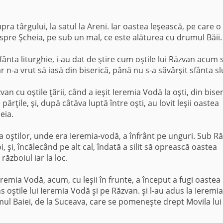
pra târgului, la satul la Areni. Iar oastea leşească, pe care o
nspre Şcheia, pe sub un mal, ce este alăturea cu drumul Băii.
sfânta liturghie, i-au dat de ştire cum oştile lui Răzvan acum 
ar n-a vrut să iasă din biserică, până nu s-a săvârşit sfânta sl
van cu oştile ţării, când a ieşit Ieremia Vodă la oşti, din biser
ărţile, şi, după câtăva luptă între oşti, au lovit leşii oastea
eia.
a oştilor, unde era Ieremia-vodă, a înfrânt pe unguri. Sub R
i, şi, încălecând pe alt cal, îndată a silit să oprească oastea
războiul iar la loc.
eremia Vodă, acum, cu leşii în frunte, a început a fugi oastea 
s oştile lui Ieremia Vodă şi pe Răzvan. şi l-au adus la Ieremia
mul Baiei, de la Suceava, care se pomeneşte drept Movila lui