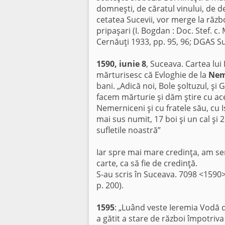
domneşti, de căratul vinului, de d
cetatea Sucevii, vor merge la răz
pripaşari (I. Bogdan : Doc. Stef. c.
Cernăuţi 1933, pp. 95, 96; DGAS S
1590, iunie 8
, Suceava. Cartea lui
mărturisesc că Evloghie de la
Nem
bani. „Adică noi, Bole şoltuzul, ş
facem mărturie şi dăm ştire cu ac
Nemerniceni şi cu fratele său, cu Is
mai sus numit, 17 boi şi un cal şi 2 
sufletile noastră”
Iar spre mai mare credinţa, am se
carte, ca să fie de credinţă.
S-au scris în Suceava. 7098 <1590
p. 200).
1595
: „Luând veste Ieremia Vodă d
a gătit a stare de război împotriva