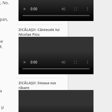
2, No.
 pan,
ZICĂLAŞII: Cântecele lui
Nicolae Picu
pe
A.
ZICĂLAŞII: Steaua sus
răsare
ta
 şi