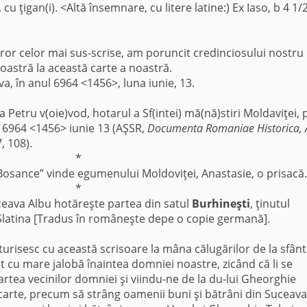
cu ţigan(i). <Altă însemnare, cu litere latine:) Ex Iaso, b 4 1/
ror celor mai sus-scrise, am poruncit credinciosului nostru
oastră la această carte a noastră.
va, în anul 6964 <1456>, luna iunie, 13.
 Petru v(oie)vod, hotarul a Sf(intei) mă(nă)stiri Moldaviţei, 
at 6964 <1456> iunie 13 (AŞSR,
Documenta Romaniae Historica, 
, 108).
*
 Bosance” vinde egumenului Moldoviţei, Anastasie, o prisacă.
*
ceava Albu hotăreşte partea din satul
Burhineşti
, ţinutul
Slatina [Tradus în româneşte depe o copie germană].
urisesc cu această scrisoare la mâna călugărilor de la sfân
 cu mare jalobă înaintea domniei noastre, zicând că li se
rtea vecinilor domniei şi viindu-ne de la du-lui Gheorghie
arte, precum să strâng oamenii buni şi bătrâni din Suceava