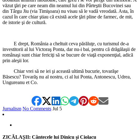
văzut ţări pe care neam din neamul lui din Pârteştii Bucovinei sau
din Târgu Jiu (via Timişoara) nu visau să le vadă vreodată. Asta, în
cazul în care chiar ştiau că există acele ţări pline de farmec, de mit,
de istorie şi de cultură.
E drept, România a cheltuit ceva părăluţe, cu turismul de-a
investitorii al lui Victoraş Ponta, dar nu-i bai, pentru că drăgălaşii de
românaşi sunt chiar fericiţi să se bucure de viaţă exponenţial, adică
prin aleşii lor.
Chiar vrei să ne iei şi această ultimă bucurie, tovarăşe
Băsescu? Tovarăş nu al nostru, ci al lui Ponta, Antonescu, Udrea,
Ungureanu et Co.
Jurnalism
No Comments
Jul
5
ZICĂLAŞII: Cântecele lui Dinicu şi Ciolacu