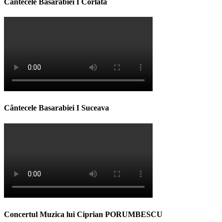
Cântecele Basarabiei I Corlata
Cântecele Basarabiei I Suceava
Concertul Muzica lui Ciprian PORUMBESCU