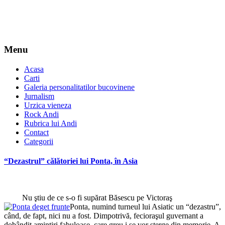
Menu
Acasa
Carti
Galeria personalitatilor bucovinene
Jurnalism
Urzica vieneza
Rock Andi
Rubrica lui Andi
Contact
Categorii
“Dezastrul” călătoriei lui Ponta, în Asia
Nu ştiu de ce s-o fi supărat Băsescu pe Victoraş
Ponta, numind turneul lui Asiatic un “dezastru”,
când, de fapt, nici nu a fost. Dimpotrivă, fecioraşul guvernant a
dobândit amintiri fabuloase, care greu i se vor şterge din memorie. A