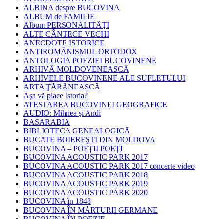
ALBINA despre BUCOVINA
ALBUM de FAMILIE
Album PERSONALITĂŢI
ALTE CÂNTECE VECHI
ANECDOTE ISTORICE
ANTIROMÂNISMUL ORTODOX
ANTOLOGIA POEZIEI BUCOVINENE
ARHIVĂ MOLDOVENEASCĂ
ARHIVELE BUCOVINENE ALE SUFLETULUI
ARTA ŢĂRĂNEASCĂ
Aşa vă place Istoria?
ATESTAREA BUCOVINEI GEOGRAFICE
AUDIO: Mihnea şi Andi
BASARABIA
BIBLIOTECA GENEALOGICĂ
BUCATE BOIEREŞTI DIN MOLDOVA
BUCOVINA – POEŢII POEŢI
BUCOVINA ACOUSTIC PARK 2017
BUCOVINA ACOUSTIC PARK 2017 concerte video
BUCOVINA ACOUSTIC PARK 2018
BUCOVINA ACOUSTIC PARK 2019
BUCOVINA ACOUSTIC PARK 2020
BUCOVINA în 1848
BUCOVINA ÎN MĂRTURII GERMANE
BUCOVINA ÎN POEZIE