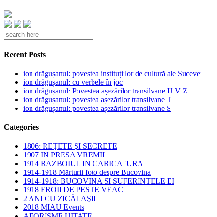
Recent Posts
ion drăgușanul: povestea instituțiilor de cultură ale Sucevei
ion drăgușanul: cu verbele în joc
ion drăgușanul: Povestea așezărilor transilvane U V Z
ion drăgușanul: povestea așezărilor transilvane T
ion drăgușanul: povestea așezărilor transilvane S
Categories
1806: REŢETE ŞI SECRETE
1907 IN PRESA VREMII
1914 RAZBOIUL IN CARICATURA
1914-1918 Mărturii foto despre Bucovina
1914-1918: BUCOVINA SI SUFERINTELE EI
1918 EROII DE PESTE VEAC
2 ANI CU ZICĂLAŞII
2018 MIAU Events
AFORISME UITATE