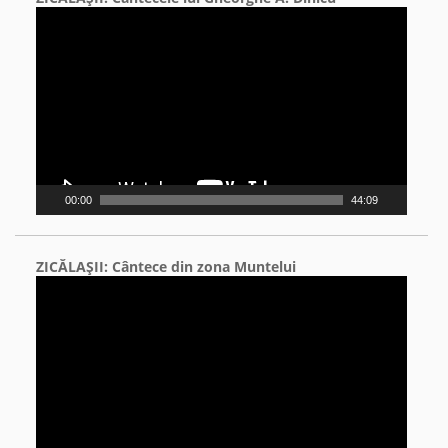
Video
Player
00:00
44:09
ZICĂLAŞII: Cântece din zona Muntelui
Video
Player