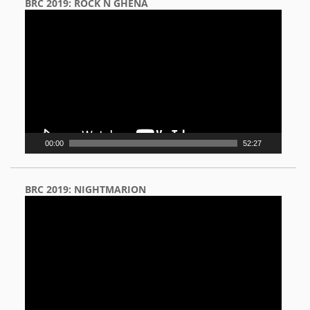
BRC 2019: ROCK N GHENA
Video
Player
00:00
52:27
BRC 2019: NIGHTMARION
Video
Player