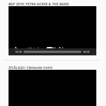
BAP 2019: PETRA ACKER & THE BAND
Video
Player
00:00
38:08
ZICĂLAŞII: Cântecele Unirii
Video
Player