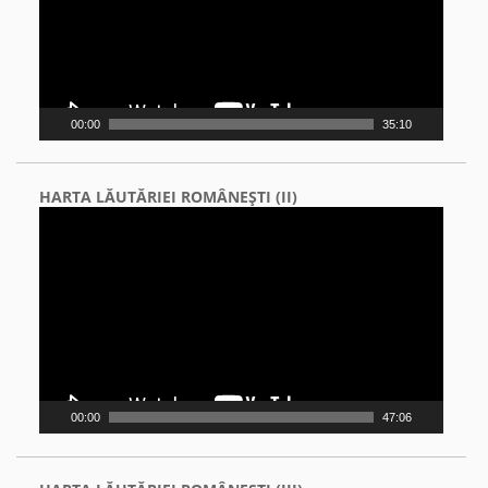
00:00
35:10
HARTA LĂUTĂRIEI ROMÂNEŞTI (II)
Video
Player
00:00
47:06