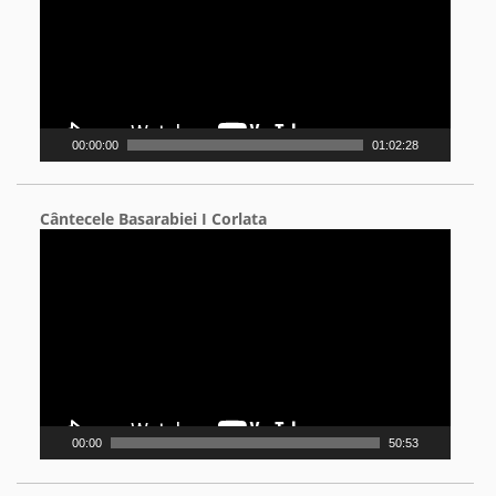
00:00:00
01:02:28
Cântecele Basarabiei I Corlata
Video
Player
00:00
50:53