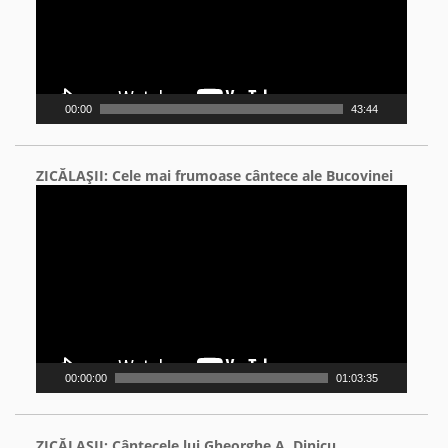
00:00
43:44
ZICĂLAŞII: Cele mai frumoase cântece ale Bucovinei
Video
Player
00:00:00
01:03:35
ZICĂLAŞII: Cântecele lui Gheorghe A. Dinicu