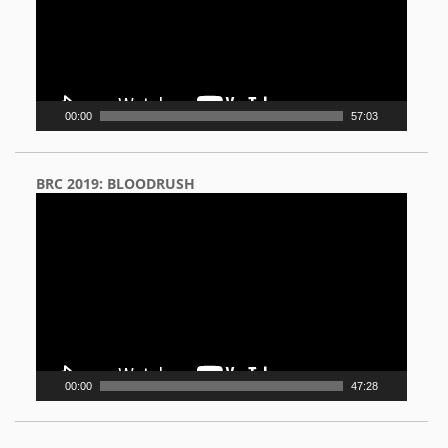
00:00
57:03
BRC 2019: BLOODRUSH
Video
Player
00:00
47:28