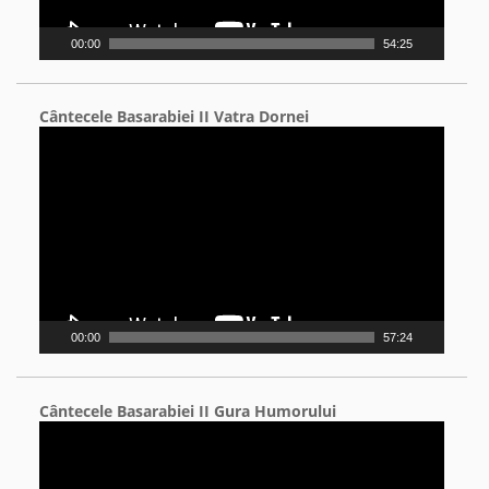
00:00
54:25
Cântecele Basarabiei II Vatra Dornei
Video
Player
00:00
57:24
Cântecele Basarabiei II Gura Humorului
Video
Player