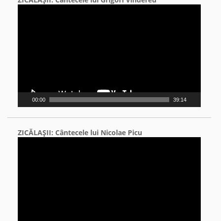
Video
Player
00:00
39:14
ZICĂLAŞII: Cântecele lui Nicolae Picu
Video
Player