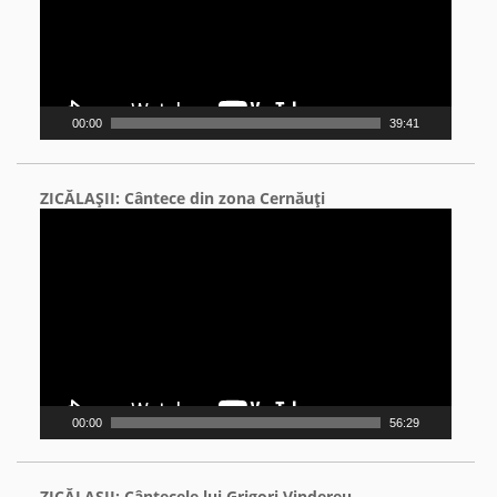
00:00
39:41
ZICĂLAŞII: Cântece din zona Cernăuţi
Video
Player
00:00
56:29
ZICĂLAŞII: Cântecele lui Grigori Vindereu