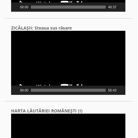
00:00
40:37
ZICĂLAŞII: Steaua sus răsare
Video
Player
00:00
55:43
HARTA LĂUTĂRIEI ROMÂNEŞTI (I)
Video
Player