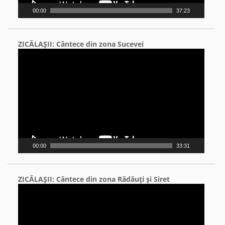
00:00
37:23
ZICĂLAŞII: Cântece din zona Sucevei
Video
Player
00:00
33:31
ZICĂLAŞII: Cântece din zona Rădăuţi şi Siret
Video
Player