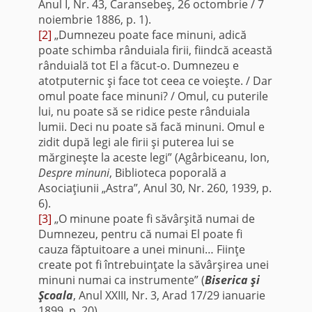
Anul I, Nr. 43, Caransebeş, 26 octombrie / 7
noiembrie 1886, p. 1).
[2]
„Dumnezeu poate face minuni, adică
poate schimba rânduiala firii, fiindcă această
rânduială tot El a făcut-o. Dumnezeu e
atotputernic şi face tot ceea ce voieşte. / Dar
omul poate face minuni? / Omul, cu puterile
lui, nu poate să se ridice peste rânduiala
lumii. Deci nu poate să facă minuni. Omul e
zidit după legi ale firii şi puterea lui se
mărgineşte la aceste legi” (Agârbiceanu, Ion,
Despre minuni
, Biblioteca poporală a
Asociaţiunii „Astra”, Anul 30, Nr. 260, 1939, p.
6).
[3]
„O minune poate fi săvârşită numai de
Dumnezeu, pentru că numai El poate fi
cauza făptuitoare a unei minuni… Fiinţe
create pot fi întrebuinţate la săvârşirea unei
minuni numai ca instrumente” (
Biserica şi
Şcoala
, Anul XXIII, Nr. 3, Arad 17/29 ianuarie
1899, p. 20).