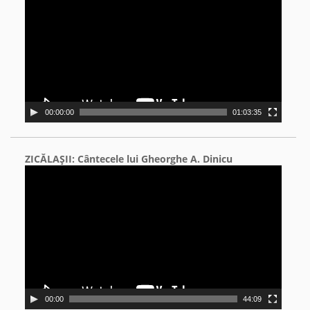
00:00:00
01:03:35
ZICĂLAŞII: Cântecele lui Gheorghe A. Dinicu
Video
Player
00:00
44:09