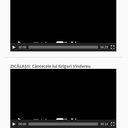
00:00
56:29
ZICĂLAŞII: Cântecele lui Grigori Vindereu
Video
Player
00:00
39:14