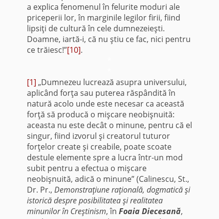
a explica fenomenul în felurite moduri ale
priceperii lor, în marginile legilor firii, fiind
lipsiţi de cultură în cele dumnezeieşti.
Doamne, iartă-i, că nu ştiu ce fac, nici pentru
ce trăiesc!”
[10]
.
*
*
[1]
„Dumnezeu lucrează asupra universului,
aplicând forţa sau puterea răspândită în
natură acolo unde este necesar ca această
forţă să producă o mişcare neobişnuită:
aceasta nu este decât o minune, pentru că el
singur, fiind izvorul şi creatorul tuturor
forţelor create şi creabile, poate scoate
destule elemente spre a lucra într-un mod
subit pentru a efectua o mişcare
neobişnuită, adică o minune” (Calinescu, St.,
Dr. Pr.,
Demonstraţiune raţională, dogmatică şi
istorică despre posibilitatea şi realitatea
minunilor în Creştinism
, în
Foaia Diecesană
,