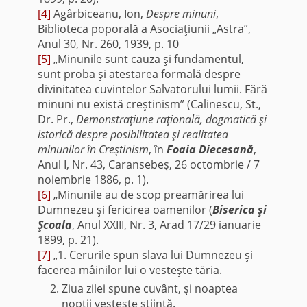
[4]
Agârbiceanu, Ion,
Despre minuni
,
Biblioteca poporală a Asociaţiunii „Astra”,
Anul 30, Nr. 260, 1939, p. 10
[5]
„Minunile sunt cauza şi fundamentul,
sunt proba şi atestarea formală despre
divinitatea cuvintelor Salvatorului lumii. Fără
minuni nu există creştinism” (Calinescu, St.,
Dr. Pr.,
Demonstraţiune raţională, dogmatică şi
istorică despre posibilitatea şi realitatea
minunilor în Creştinism
, în
Foaia Diecesană
,
Anul I, Nr. 43, Caransebeş, 26 octombrie / 7
noiembrie 1886, p. 1).
[6]
„Minunile au de scop preamărirea lui
Dumnezeu şi fericirea oamenilor (
Biserica şi
Şcoala
, Anul XXIII, Nr. 3, Arad 17/29 ianuarie
1899, p. 21).
[7]
„1. Cerurile spun slava lui Dumnezeu şi
facerea mâinilor lui o vesteşte tăria.
Ziua zilei spune cuvânt, şi noaptea
nopţii vesteşte ştiinţă.