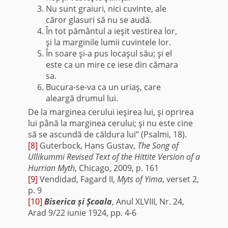
Nu sunt graiuri, nici cuvinte, ale
căror glasuri să nu se audă.
În tot pământul a ieşit vestirea lor,
şi la marginile lumii cuvintele lor.
În soare şi-a pus locaşul său; şi el
este ca un mire ce iese din cămara
sa.
Bucura-se-va ca un uriaş, care
aleargă drumul lui.
De la marginea cerului ieşirea lui, şi oprirea
lui până la marginea cerului; şi nu este cine
să se ascundă de căldura lui” (Psalmi, 18).
[8]
Guterbock, Hans Gustav,
The Song of
Ullikummi Revised Text of the Hittite Version of a
Hurrian Myth
, Chicago, 2009, p. 161
[9]
Vendidad, Fagard II,
Myts of Yima
, verset 2,
p. 9
[10]
Biserica și Școala
, Anul XLVIII, Nr. 24,
Arad 9/22 iunie 1924, pp. 4-6