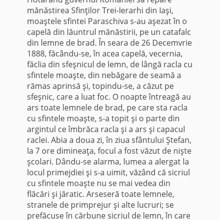
mănăstirea Sfinţilor Trei-Ierarhi din Iaşi,
moaştele sfintei Paraschiva s-au aşezat în o
capelă din lăuntrul mănăstirii, pe un catafalc
din lemne de brad. În seara de 26 Decemvrie
1888, făcându-se, în acea capelă, vecernia,
făclia din sfeşnicul de lemn, de lângă racla cu
sfintele moaşte, din nebăgare de seamă a
rămas aprinsă şi, topindu-se, a căzut pe
sfeşnic, care a luat foc. O noapte întreagă au
ars toate lemnele de brad, pe care sta racla
cu sfintele moaşte, s-a topit şi o parte din
argintul ce îmbrăca racla şi a ars şi capacul
raclei. Abia a doua zi, în ziua sfântului Ştefan,
la 7 ore dimineaţa, focul a fost văzut de nişte
şcolari. Dându-se alarma, lumea a alergat la
locul primejdiei şi s-a uimit, văzând că sicriul
cu sfintele moaşte nu se mai vedea din
flăcări şi jăratic. Arseseră toate lemnele,
stranele de primprejur şi alte lucruri; se
prefăcuse în cărbune sicriul de lemn, în care