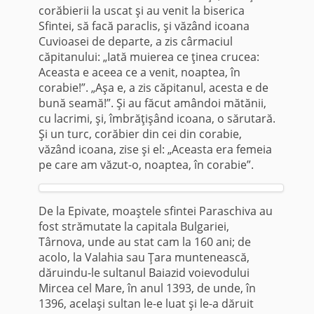
corăbierii la uscat şi au venit la biserica
Sfintei, să facă paraclis, şi văzând icoana
Cuvioasei de departe, a zis cârmaciul
căpitanului: „Iată muierea ce ţinea crucea:
Aceasta e aceea ce a venit, noaptea, în
corabie!”. „Aşa e, a zis căpitanul, acesta e de
bună seamă!”. Şi au făcut amândoi mătănii,
cu lacrimi, şi, îmbrăţişând icoana, o sărutară.
Şi un turc, corăbier din cei din corabie,
văzând icoana, zise şi el: „Aceasta era femeia
pe care am văzut-o, noaptea, în corabie”.
De la Epivate, moaştele sfintei Paraschiva au
fost strămutate la capitala Bulgariei,
Târnova, unde au stat cam la 160 ani; de
acolo, la Valahia sau Ţara muntenească,
dăruindu-le sultanul Baiazid voievodului
Mircea cel Mare, în anul 1393, de unde, în
1396, acelaşi sultan le-e luat şi le-a dăruit