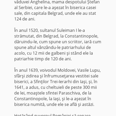
văduvei Anghelina, mama despotului Ștefan
al Serbiei, care le-a aşezat în biserica casei
sale, din capitala Belgrad, unde ele au stat
124 de ani.
*
În anul 1520, sultanul Suleiman I le-a
strămutat, din Belgrad, la Constantinopole,
dăruindu-le, cum spune un scriitor, iară cum
spune altul vânzându-le patriarhului de
acolo, cu 12 mii de galbeni şi stând ele la
patriarhie timp de 120 de ani.
*
În anul 1639, voivodul Moldovei, Vasile Lupu,
sfârşi zidirea şi înfrumuseţarea vestitei sale
biserici, a Sfinţilor Trei-Ierarhi din Iaşi, şi, în
1641, a adus, cu cheltuieli de peste 300 mii
de lei, moaştele sfintei Paraschiva, de la
Constantinopole, la Iaşi, şi le-a aşezat în
biserica numită, unde ele se află şi astăzi.
*
Hotărând guvernul României să repare