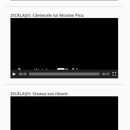
ZICĂLAŞII: Cântecele lui Nicolae Picu
Video
Player
00:00
40:37
ZICĂLAŞII: Steaua sus răsare
Video
Player