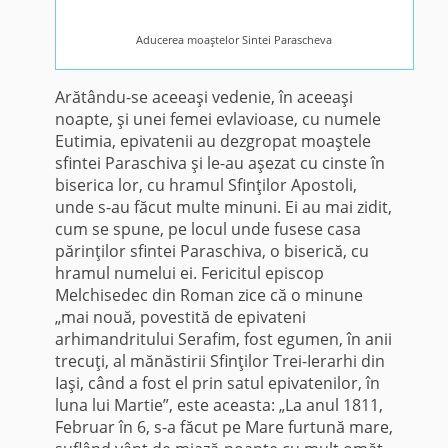
Aducerea moaştelor Sintei Parascheva
Arătându-se aceeaşi vedenie, în aceeaşi
noapte, şi unei femei evlavioase, cu numele
Eutimia, epivatenii au dezgropat moaştele
sfintei Paraschiva şi le-au aşezat cu cinste în
biserica lor, cu hramul Sfinţilor Apostoli,
unde s-au făcut multe minuni. Ei au mai zidit,
cum se spune, pe locul unde fusese casa
părinţilor sfintei Paraschiva, o biserică, cu
hramul numelui ei. Fericitul episcop
Melchisedec din Roman zice că o minune
„mai nouă, povestită de epivateni
arhimandritului Serafim, fost egumen, în anii
trecuţi, al mănăstirii Sfinţilor Trei-Ierarhi din
Iaşi, când a fost el prin satul epivatenilor, în
luna lui Martie”, este aceasta: „La anul 1811,
Februar în 6, s-a făcut pe Mare furtună mare,