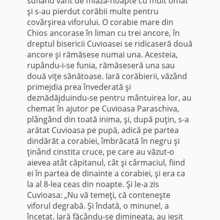
suflând vânt de miază-noapte cu mult omăt
şi s-au pierdut corăbii multe pentru
covârşirea viforului. O corabie mare din
Chios ancorase în liman cu trei ancore, în
dreptul bisericii Cuvioasei se ridicaseră două
ancore şi rămăsese numai una. Acesteia,
rupându-i-se funia, rămăseseră una sau
două viţe sănătoase. Iară corăbierii, văzând
primejdia prea învederată şi
deznădăjduindu-se pentru mântuirea lor, au
chemat în ajutor pe Cuvioasa Paraschiva,
plângând din toată inima, şi, după puţin, s-a
arătat Cuvioasa pe pupă, adică pe partea
dindărăt a corabiei, îmbrăcată în negru şi
ţinând cinstita cruce, pe care au văzut-o
aievea atât căpitanul, cât şi cârmaciul, fiind
ei în partea de dinainte a corabiei, şi era ca
la al 8-lea ceas din noapte. Şi le-a zis
Cuvioasa: „Nu vă temeţi, că conteneşte
viforul degrabă. Şi îndată, o minune!, a
încetat. Iară făcându-se dimineaţa, au ieşit