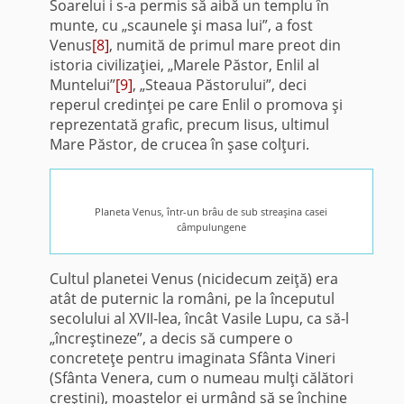
Soarelui i s-a permis să aibă un templu în
munte, cu „scaunele şi masa lui”, a fost
Venus
[8]
, numită de primul mare preot din
istoria civilizaţiei, „Marele Păstor, Enlil al
Muntelui”
[9]
, „Steaua Păstorului”, deci
reperul credinţei pe care Enlil o promova şi
reprezentată grafic, precum Iisus, ultimul
Mare Păstor, de crucea în şase colţuri.
Planeta Venus, într-un brâu de sub streaşina casei
câmpulungene
Cultul planetei Venus (nicidecum zeiţă) era
atât de puternic la români, pe la începutul
secolului al XVII-lea, încât Vasile Lupu, ca să-l
„încreştineze”, a decis să cumpere o
concreteţe pentru imaginata Sfânta Vineri
(Sfânta Venera, cum o numeau mulţi călători
creştini), moaştelor ei urmând să se închine