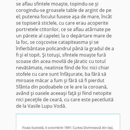
se aflau sfintele moaşte, topindu-se şi
corogindu-se groasele table de argint de pe
el; puterea focului fusese aşa de mare, încât
se topiseră sticlele, cu care erau acoperite
portretele ctitorilor, ce se aflau atârnate pe
un părete al capelei; la o depărtare mare de
la foc, se coşcovise catapiteasma şi se
înfierbântase policandrul până la gradul de a
fi şi el topit. Şi totuşi, sfintele moaşte fură
scoase din acea movilă de jăratic cu totul
nevătămate, neatinse fiind de foc nici chiar
stofele cu care sunt înfăşurate, ba fără să
miroase măcar a fum şi fără să fi pierdut
Sfânta din podoabele ce le are la coroană,
având şi oasele aceeaşi faţă şi fiind netopite
nici peceţile de ceară, cu care este pecetluită
de la Vasile Lupu Vodă.
Foaia ilustrată, 6 octombrie 1891: Curtea Domnească din Iași,