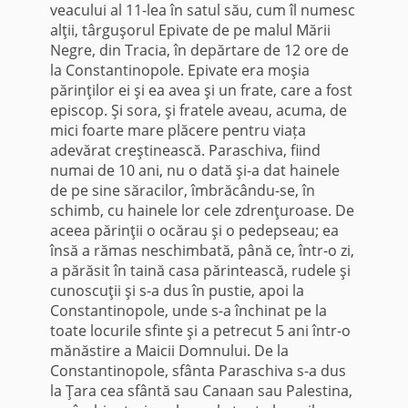
veacului al 11-lea în satul său, cum îl numesc
alţii, târguşorul Epivate de pe malul Mării
Negre, din Tracia, în depărtare de 12 ore de
la Constantinopole. Epivate era moşia
părinţilor ei şi ea avea şi un frate, care a fost
episcop. Şi sora, şi fratele aveau, acuma, de
mici foarte mare plăcere pentru viața
adevărat creştinească. Paraschiva, fiind
numai de 10 ani, nu o dată şi-a dat hainele
de pe sine săracilor, îmbrăcându-se, în
schimb, cu hainele lor cele zdrenţuroase. De
aceea părinţii o ocărau şi o pedepseau; ea
însă a rămas neschimbată, până ce, într-o zi,
a părăsit în taină casa părintească, rudele şi
cunoscuţii şi s-a dus în pustie, apoi la
Constantinopole, unde s-a închinat pe la
toate locurile sfinte şi a petrecut 5 ani într-o
mănăstire a Maicii Domnului. De la
Constantinopole, sfânta Paraschiva s-a dus
la Ţara cea sfântă sau Canaan sau Palestina,