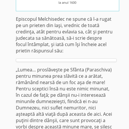
la anul 1600
Episcopul Melchisedec ne spune că l-a rugat
pe un prieten din Iaşi, vrednic de toată
credinţa, atât pentru evlavia sa, cât şi pentru
judecata sa sănătoasă, să-i scrie despre
focul întâmplat, şi iată cum îşi încheie acel
prietin răspunsul său:
„Lumea… proslăveşte pe Sfânta (Paraschiva)
pentru minunea prea slăvită ce a arătat,
rămânând nearsă de un foc aşa de mare!
Pentru sceptici însă nu este nimic minunat,
în cazul de faţă; pe dânşii nu-i interesează
minunile dumnezeieşti, fiindcă ei n-au
Dumnezeu, nici suflet nemuritor, nici
aşteaptă altă viaţă după aceasta de aici. Acei
puţini dintre dânşii, care sunt provocaţi a
vorbi despre această minune mare, se silesc