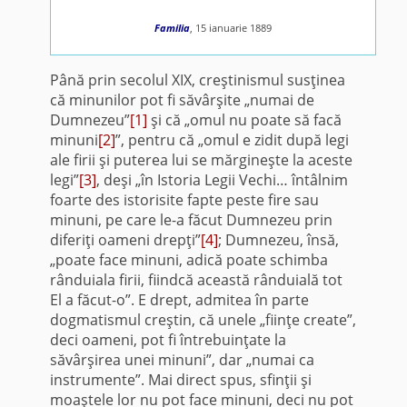
Familia
, 15 ianuarie 1889
Până prin secolul XIX, creştinismul susţinea
că minunilor pot fi săvârşite „numai de
Dumnezeu”
[1]
şi că „omul nu poate să facă
minuni
[2]
”, pentru că „omul e zidit după legi
ale firii şi puterea lui se mărgineşte la aceste
legi”
[3]
, deşi „în Istoria Legii Vechi… întâlnim
foarte des istorisite fapte peste fire sau
minuni, pe care le-a făcut Dumnezeu prin
diferiţi oameni drepţi”
[4]
; Dumnezeu, însă,
„poate face minuni, adică poate schimba
rânduiala firii, fiindcă această rânduială tot
El a făcut-o”. E drept, admitea în parte
dogmatismul creştin, că unele „fiinţe create”,
deci oameni, pot fi întrebuinţate la
săvârşirea unei minuni”, dar „numai ca
instrumente”. Mai direct spus, sfinţii şi
moaştele lor nu pot face minuni, deci nu pot