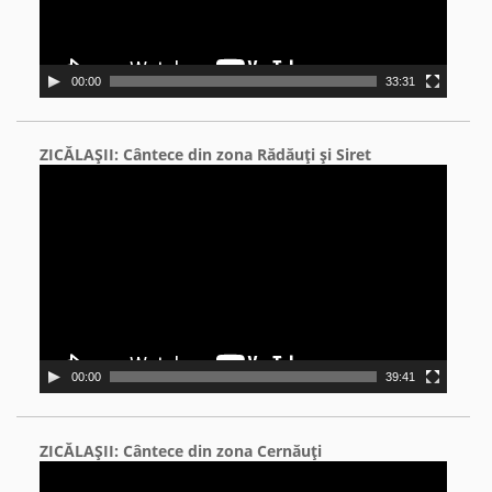
00:00
33:31
ZICĂLAŞII: Cântece din zona Rădăuţi şi Siret
Video
Player
00:00
39:41
ZICĂLAŞII: Cântece din zona Cernăuţi
Video
Player