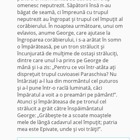
omenesc neputrezit. Săpătorii însă n-au
băgat de seamă, ci împreună cu trupul
neputrezit au îngropat şi trupul cel împuţit al
corăbierului. În noaptea următoare, unui om
evlavios, anume George, care ajutase la
îngroparea corăbierului, i s-a arătat în somn
o împărăteasă, pe un tron strălucit şi
încunjurată de mulţime de ostaşi străluciţi,
dintre care unul l-a prins pe George de
mână şi i-a zis: „Pentru ce voi într-atâta aţi
dispreţuit trupul cuvioasei Paraschiva? Nu
întârziaţi a-l lua din mormântul cel puturos
şi a-l pune într-o raclă luminată, căci
împăratul a voit a o preamări pe pământ!”.
Atunci şi împărăteasa de pe tronul cel
strălucit a grăit către înspăimântatul
George: „Grăbeşte-te a scoate moaştele
mele de lângă cadavrul acel împuţit; patria
mea este Epivate, unde şi voi trăiţi!”.