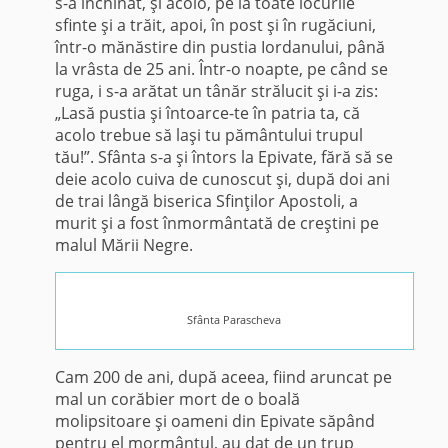
s-a închinat, şi acolo, pe la toate locurile
sfinte şi a trăit, apoi, în post şi în rugăciuni,
într-o mănăstire din pustia Iordanului, până
la vrâsta de 25 ani. Într-o noapte, pe când se
ruga, i s-a arătat un tânăr strălucit şi i-a zis:
„Lasă pustia şi întoarce-te în patria ta, că
acolo trebue să laşi tu pământului trupul
tău!”. Sfânta s-a şi întors la Epivate, fără să se
deie acolo cuiva de cunoscut şi, după doi ani
de trai lângă biserica Sfinţilor Apostoli, a
murit şi a fost înmormântată de creştini pe
malul Mării Negre.
Sfânta Parascheva
Cam 200 de ani, după aceea, fiind aruncat pe
mal un corăbier mort de o boală
molipsitoare şi oameni din Epivate săpând
pentru el mormântul, au dat de un trup