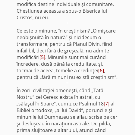
modifica destine individuale şi comunitare.
Chestiunea aceasta a spus-o Biserica lui
Cristos, nu eu.
*
Ce este o minune, în creştinism? „O mişcare
neobişnuită în natură” şi nicidecum o
transformare, pentru că Planul Divin, fiind
infailibil, deci fără de greşeală, nu admite
modificări
[5]
. Minunile sunt mai curând
încredere, dusă până la credulitate, şi,
tocmai de aceea, temelie a credinţei
[6]
,
pentru că „fără minuni nu există creştinism”.
*
În zorii civilizaţiei omeneşti, când „Tatăl
Nostru” cel Ceresc exista în astral, cu
„sălaşul în Soare”, cum zice Psalmul 18
[7]
al
Bibliei ortodoxe, „al lui David”, poruncile şi
minunile lui Dumnezeu se aflau scrise pe cer
şi desluşeau în naraţiuni astrale. De pildă,
prima slujitoare a altarului, atunci când