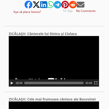
14
Sep
No Comments
Aşa vă place Istoria?
ZICĂLAŞII: Cântecele lui Dinicu şi Ciolacu
Video
Player
00:00
43:44
ZICĂLAŞII: Cele mai frumoase cântece ale Bucovinei
Video
Player