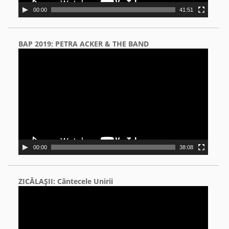
00:00
41:51
BAP 2019: PETRA ACKER & THE BAND
Video
Player
00:00
38:08
ZICĂLAŞII: Cântecele Unirii
Video
Player