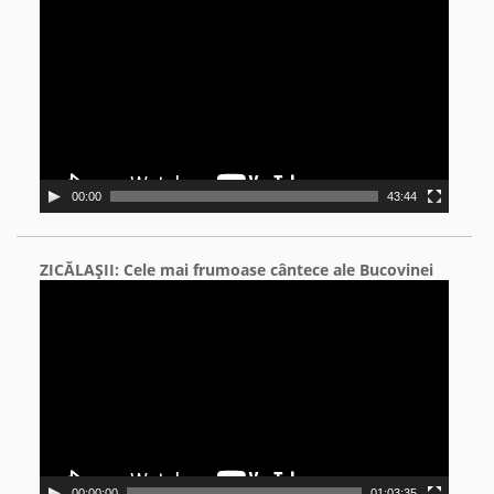
Player
00:00
43:44
ZICĂLAŞII: Cele mai frumoase cântece ale Bucovinei
Video
Player
00:00:00
01:03:35