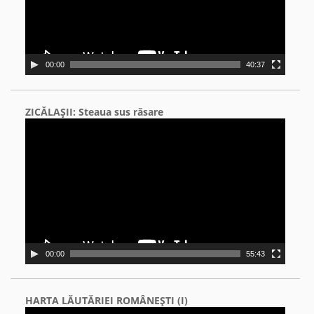
00:00
40:37
ZICĂLAŞII: Steaua sus răsare
Video
Player
00:00
55:43
HARTA LĂUTĂRIEI ROMÂNEŞTI (I)
Video