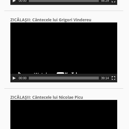
00:00
56:29
ZICĂLAŞII: Cântecele lui Grigori Vindereu
Video
Player
00:00
39:14
ZICĂLAŞII: Cântecele lui Nicolae Picu
Video
Player