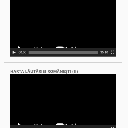
Player
00:00
35:10
HARTA LĂUTĂRIEI ROMÂNEŞTI (II)
Video
Player