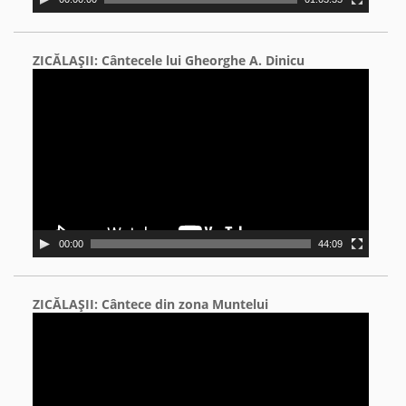
ZICĂLAŞII: Cântecele lui Gheorghe A. Dinicu
Video
Player
00:00
44:09
ZICĂLAŞII: Cântece din zona Muntelui
Video
Player