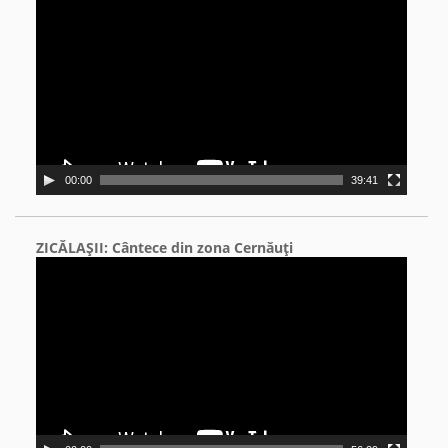
Player
00:00
39:41
ZICĂLAŞII: Cântece din zona Cernăuţi
Video
Player