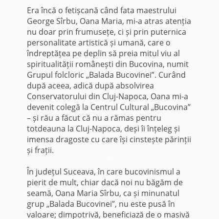
Era încă o fetișcană când fata maestrului
George Sîrbu, Oana Maria, mi-a atras atenția
nu doar prin frumusețe, ci și prin puternica
personalitate artistică și umană, care o
îndreptățea pe deplin să preia mitul viu al
spiritualității românești din Bucovina, numit
Grupul folcloric „Balada Bucovinei”. Curând
după aceea, adică după absolvirea
Conservatorului din Cluj-Napoca, Oana mi-a
devenit colegă la Centrul Cultural „Bucovina”
– și rău a făcut că nu a rămas pentru
totdeauna la Cluj-Napoca, deși îi înțeleg și
imensa dragoste cu care își cinstește părinții
și frații.
*
În județul Suceava, în care bucovinismul a
pierit de mult, chiar dacă noi nu băgăm de
seamă, Oana Maria Sîrbu, ca și minunatul
grup „Balada Bucovinei”, nu este pusă în
valoare; dimpotrivă, beneficiază de o masivă