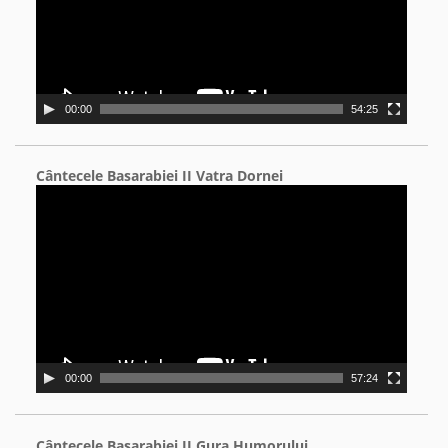
00:00
54:25
Cântecele Basarabiei II Vatra Dornei
Video
Player
00:00
57:24
Cântecele Basarabiei II Gura Humorului