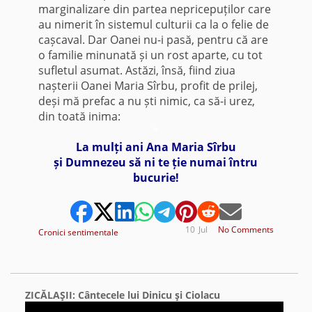
marginalizare din partea nepricepuților care
au nimerit în sistemul culturii ca la o felie de
cașcaval. Dar Oanei nu-i pasă, pentru că are
o familie minunată și un rost aparte, cu tot
sufletul asumat. Astăzi, însă, fiind ziua
nașterii Oanei Maria Sîrbu, profit de prilej,
deși mă prefac a nu ști nimic, ca să-i urez,
din toată inima:
*
La mulți ani Ana Maria Sîrbu
și Dumnezeu să ni te ție numai întru
bucurie!
10
Jul
No Comments
Cronici sentimentale
ZICĂLAŞII: Cântecele lui Dinicu şi Ciolacu
Video