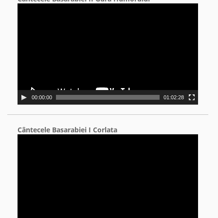
Video
Player
00:00:00
01:02:28
Cântecele Basarabiei I Corlata
Video
Player