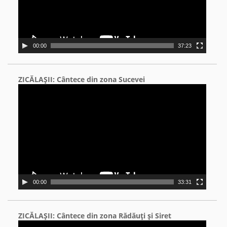
00:00
37:23
ZICĂLAŞII: Cântece din zona Sucevei
Video
Player
00:00
33:31
ZICĂLAŞII: Cântece din zona Rădăuţi şi Siret
Video