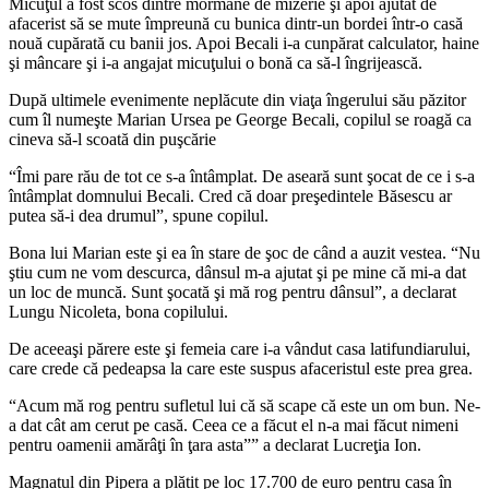
Micuţul a fost scos dintre mormane de mizerie şi apoi ajutat de
afacerist să se mute împreună cu bunica dintr-un bordei într-o casă
nouă cupărată cu banii jos. Apoi Becali i-a cunpărat calculator, haine
şi mâncare şi i-a angajat micuţului o bonă ca să-l îngrijească.
După ultimele evenimente neplăcute din viaţa îngerului său păzitor
cum îl numeşte Marian Ursea pe George Becali, copilul se roagă ca
cineva să-l scoată din puşcărie
“Îmi pare rău de tot ce s-a întâmplat. De aseară sunt şocat de ce i s-a
întâmplat domnului Becali. Cred că doar preşedintele Băsescu ar
putea să-i dea drumul”, spune copilul.
Bona lui Marian este şi ea în stare de şoc de când a auzit vestea. “Nu
ştiu cum ne vom descurca, dânsul m-a ajutat şi pe mine că mi-a dat
un loc de muncă. Sunt şocată şi mă rog pentru dânsul”, a declarat
Lungu Nicoleta, bona copilului.
De aceeaşi părere este şi femeia care i-a vândut casa latifundiarului,
care crede că pedeapsa la care este suspus afaceristul este prea grea.
“Acum mă rog pentru sufletul lui că să scape că este un om bun. Ne-
a dat cât am cerut pe casă. Ceea ce a făcut el n-a mai făcut nimeni
pentru oamenii amărâţi în ţara asta”” a declarat Lucreţia Ion.
Magnatul din Pipera a plătit pe loc 17.700 de euro pentru casa în