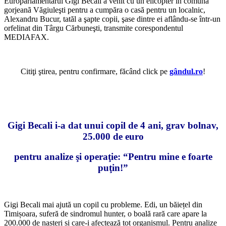
Europarlamentarul Gigi Becali a venit cu un elicopter în comuna
gorjeanã Văgiuleşti pentru a cumpăra o casă pentru un localnic,
Alexandru Bucur, tatăl a şapte copii, şase dintre ei aflându-se într-un
orfelinat din Târgu Cărbuneşti, transmite corespondentul
MEDIAFAX.
Citiţi ştirea, pentru confirmare, făcând click pe
gândul.ro
!
Gigi Becali i-a dat unui copil de 4 ani, grav bolnav,
25.000 de euro
pentru analize şi operaţie: “Pentru mine e foarte
puţin!”
Gigi Becali mai ajută un copil cu probleme. Edi, un băiețel din
Timișoara, suferă de sindromul hunter, o boală rară care apare la
200.000 de nașteri și care-i afectează tot organismul. Pentru analize