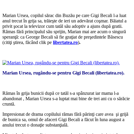
Marian Ursea, copilul sărac din Buzău pe care Gigi Becali l-a luat
anul trecut în grija sa, trăieşte de ieri un adevărat coşmar. Băiatul a
privit şocat la televizor cum tatăl său adoptiv a ajuns după gratii.
Rămas fără principalul său sprijin, Marian mai are acum o singură
speranţă: ca George Becali să fie graţiat de preşedintele Băsescu
(citiţi ştirea, făcând clik pe
libertatea.ro
)
.
Marian Ursea, rugându-se pentru Gigi Becali (libertatea.ro).
Rămas în grija bunicii după ce tatăl s-a spânzurat iar mama l-a
abandonat , Marian Ursea s-a luptat mai bine de trei ani cu o sărăcie
cruntă.
Impresionat de drama copilului rămas fără părinţi care avea şi grijă
de bunica sa, omul de afaceri Gigi Becali a făcut în luna august a
anului trecut o donaţie substanţială.