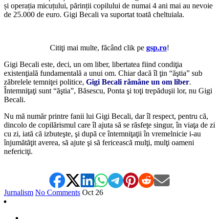
și operația micuțului, părinții copilului de numai 4 ani mai au nevoie
de 25.000 de euro. Gigi Becali va suportat toată cheltuiala.
Citiţi mai multe, făcând clik pe
gsp.ro
!
Gigi Becali este, deci, un om liber, libertatea fiind condiţia
existenţială fundamentală a unui om. Chiar dacă îl ţin “ăştia” sub
zăbrelele temniţei politice,
Gigi Becali rămâne un om liber
.
Întemniţaţi sunt “ăştia”, Băsescu, Ponta şi toţi trepăduşii lor, nu Gigi
Becali.
Nu mă număr printre fanii lui Gigi Becali, dar îl respect, pentru că,
dincolo de copilărismul care îl ajuta să se răsfeţe singur, în viaţa de zi
cu zi, iată că izbuteşte, şi după ce întemniţaţii în vremelnicie i-au
înjumătăţit averea, să ajute şi să fericească mulţi, mulţi oameni
nefericiţi.
Jurnalism
No Comments
Oct
26