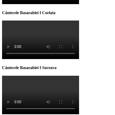
Cântecele Basarabiei I Corlata
Cântecele Basarabiei I Suceava