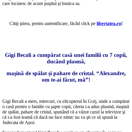
care locuiesc de acum puştiul şi bunica sa.
Citiţi ştirea, pentru autentificare, făcâd click pe
libertatea.ro
!
*
*
Gigi Becali a cumpărat casă unei familii cu 7 copii,
ducând plasmă,
maşină de spălat şi pahare de cristal. “Alexandre,
om te-ai făcut, mă”!
Gigi Becali a mers, miercuri, cu elicopterul în Gorj, unde a cumpărat
o casă pentru o familie cu şapte copii, căreia i-a adus plasmă, maşină
de spălat, pahare de cristal, spunând că a văzut cazul la televizor şi
că i-a fost teamă că dacă nu face nimic nu va şti ce să spună la
Judecata de Apoi.