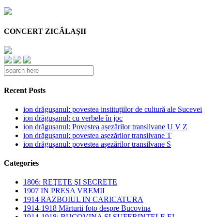
CONCERT ZICĂLAŞII
Recent Posts
ion drăgușanul: povestea instituțiilor de cultură ale Sucevei
ion drăgușanul: cu verbele în joc
ion drăgușanul: Povestea așezărilor transilvane U V Z
ion drăgușanul: povestea așezărilor transilvane T
ion drăgușanul: povestea așezărilor transilvane S
Categories
1806: REŢETE ŞI SECRETE
1907 IN PRESA VREMII
1914 RAZBOIUL IN CARICATURA
1914-1918 Mărturii foto despre Bucovina
1914-1918: BUCOVINA SI SUFERINTELE EI