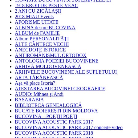
1918 EROII DE PESTE VEAC
2 ANI CU ZICĂLAŞII
2018 MIAU Events
AFORISME UITATE
ALBINA despre BUCOVINA
ALBUM de FAMILIE
Album PERSONALITĂŢI
ALTE CÂNTECE VECHI
ANECDOTE ISTORICE
ANTIROMÂNISMUL ORTODOX
ANTOLOGIA POEZIEI BUCOVINENE
ARHIVĂ MOLDOVENEASCĂ
ARHIVELE BUCOVINENE ALE SUFLETULUI
ARTA ŢĂRĂNEASCĂ
Aşa vă place Istoria?
ATESTAREA BUCOVINEI GEOGRAFICE
AUDIO: Mihnea şi Andi
BASARABIA
BIBLIOTECA GENEALOGICĂ
BUCATE BOIEREŞTI DIN MOLDOVA
BUCOVINA – POEŢII POEŢI
BUCOVINA ACOUSTIC PARK 2017
BUCOVINA ACOUSTIC PARK 2017 concerte video
BUCOVINA ACOUSTIC PARK 2018