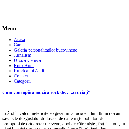
Menu
Acasa
Carti
Galeria personalitatilor bucovinene
Jurnalism
Urzica vieneza
Rock Andi
Rubrica lui Andi
Contact
Categorii
Cum vom apăra muzica rock de… „cruciaţi”
Luând în calcul nefericitele agresiuni „cruciate” din ultimii doi ani,
săvârşite dezgustător de fascist de către nişte pohtitori de
protopopiate ortodoxe sucevene, apoi de către nişte „fraţi” ai nu ştiu
cărei biserici protestante, cu reşedinţă prin Burdujeni, dar şi