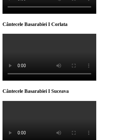
Cântecele Basarabiei I Corlata
Cântecele Basarabiei I Suceava