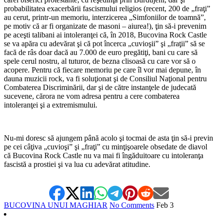
probabilitatea exacerbării fascismului religios (recent, 200 de „fraţi”
au cerut, printr-un memoriu, interzicerea „Simfoniilor de toamnă”,
pe motiv că ar fi organizate de masoni – aiurea!), ţin să-i prevenim
pe aceşti talibani ai intoleranţei că, în 2018, Bucovina Rock Castle
se va apăra cu adevărat şi că pot încerca „cuvioşii” şi „fraţii” să se
facă de râs doar dacă au 7.000 de euro pregătiţi, bani cu care să
spele cerul nostru, al tuturor, de bezna clisoasă cu care vor să o
acopere. Pentru că fiecare memoriu pe care îl vor mai depune, în
dauna muzicii rock, va fi soluţionat şi de Consiliul Naţional pentru
Combaterea Discriminării, dar şi de către instanţele de judecată
sucevene, cărora ne vom adresa pentru a cere combaterea
intoleranţei şi a extremismului.
*
Nu-mi doresc să ajungem până acolo şi tocmai de asta ţin să-i previn
pe cei câţiva „cuvioşi” şi „fraţi” cu minţişoarele obsedate de diavol
că Bucovina Rock Castle nu va mai fi îngăduitoare cu intoleranţa
fascistă a prostiei şi va lua cu adevărat atitudine.
BUCOVINA UNUI MAGHIAR
No Comments
Feb
3