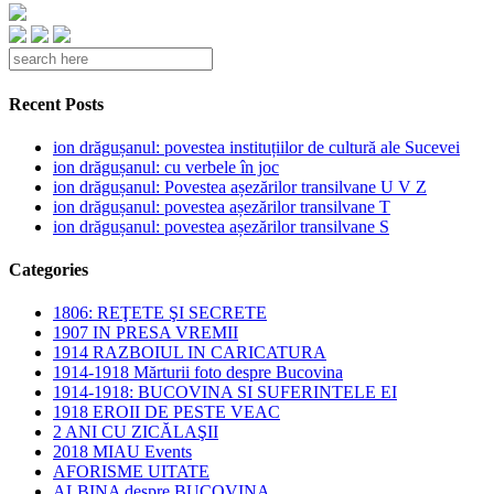
Recent Posts
ion drăgușanul: povestea instituțiilor de cultură ale Sucevei
ion drăgușanul: cu verbele în joc
ion drăgușanul: Povestea așezărilor transilvane U V Z
ion drăgușanul: povestea așezărilor transilvane T
ion drăgușanul: povestea așezărilor transilvane S
Categories
1806: REŢETE ŞI SECRETE
1907 IN PRESA VREMII
1914 RAZBOIUL IN CARICATURA
1914-1918 Mărturii foto despre Bucovina
1914-1918: BUCOVINA SI SUFERINTELE EI
1918 EROII DE PESTE VEAC
2 ANI CU ZICĂLAŞII
2018 MIAU Events
AFORISME UITATE
ALBINA despre BUCOVINA