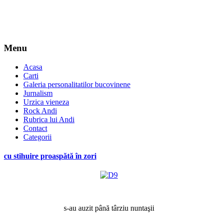
Menu
Acasa
Carti
Galeria personalitatilor bucovinene
Jurnalism
Urzica vieneza
Rock Andi
Rubrica lui Andi
Contact
Categorii
cu stihuire proaspătă în zori
*
s-au auzit până târziu nuntaşii