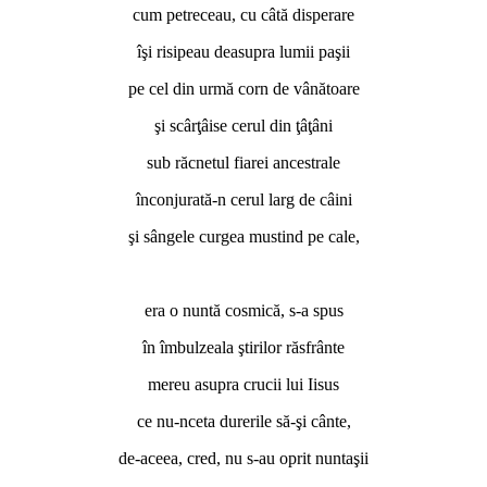
cum petreceau, cu câtă disperare
îşi risipeau deasupra lumii paşii
pe cel din urmă corn de vânătoare
şi scârţâise cerul din ţâţâni
sub răcnetul fiarei ancestrale
înconjurată-n cerul larg de câini
şi sângele curgea mustind pe cale,
*
era o nuntă cosmică, s-a spus
în îmbulzeala ştirilor răsfrânte
mereu asupra crucii lui Iisus
ce nu-nceta durerile să-şi cânte,
de-aceea, cred, nu s-au oprit nuntaşii