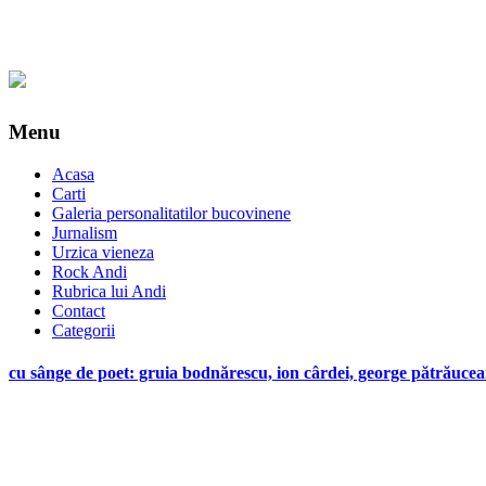
Menu
Acasa
Carti
Galeria personalitatilor bucovinene
Jurnalism
Urzica vieneza
Rock Andi
Rubrica lui Andi
Contact
Categorii
cu sânge de poet: gruia bodnărescu, ion cârdei, george pătrăuc