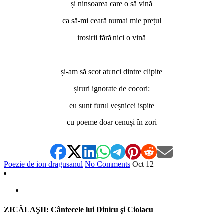
și ninsoarea care o să vină
ca să-mi ceară numai mie prețul
irosirii fără nici o vină
*
și-am să scot atunci dintre clipite
șiruri ignorate de cocori:
eu sunt furul veșnicei ispite
cu poeme doar cenuși în zori
Poezie de ion dragusanul
No Comments
Oct
12
ZICĂLAŞII: Cântecele lui Dinicu şi Ciolacu