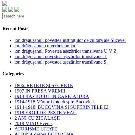
Recent Posts
ion drăgușanul: povestea instituțiilor de cultură ale Sucevei
ion drăgușanul: cu verbele în joc
ion drăgușanul: Povestea așezărilor transilvane U V Z
ion drăgușanul: povestea așezărilor transilvane T
ion drăgușanul: povestea așezărilor transilvane S
Categories
1806: REŢETE ŞI SECRETE
1907 IN PRESA VREMII
1914 RAZBOIUL IN CARICATURA
1914-1918 Mărturii foto despre Bucovina
1914-1918: BUCOVINA SI SUFERINTELE EI
1918 EROII DE PESTE VEAC
2 ANI CU ZICĂLAŞII
2018 MIAU Events
AFORISME UITATE
ALBINA despre BUCOVINA