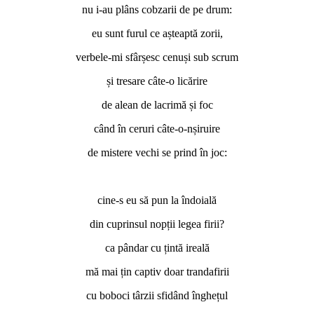
nu i-au plâns cobzarii de pe drum:
eu sunt furul ce așteaptă zorii,
verbele-mi sfârșesc cenuși sub scrum
și tresare câte-o licărire
de alean de lacrimă și foc
când în ceruri câte-o-nșiruire
de mistere vechi se prind în joc:
*
cine-s eu să pun la îndoială
din cuprinsul nopții legea firii?
ca pândar cu țintă ireală
mă mai țin captiv doar trandafirii
cu boboci târzii sfidând înghețul