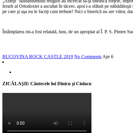
„Atleţii” talibanismului religios au încercat să-şi unească forţele, îm
Ierarh al Ortodoxiei a ascultat în tăcere, apoi i-a sfătuit pe năbădăioşii
pe care şi aşa nu le faceţi cum trebuie! Nici o biserică nu are viitor, dac
Întâmplarea mi-a fost relatată, luni, de un apropiat al Î. P. S. Pimen 
BUCOVINA ROCK CASTLE 2019
No Comments
Apr
6
ZICĂLAŞII: Cântecele lui Dinicu şi Ciolacu