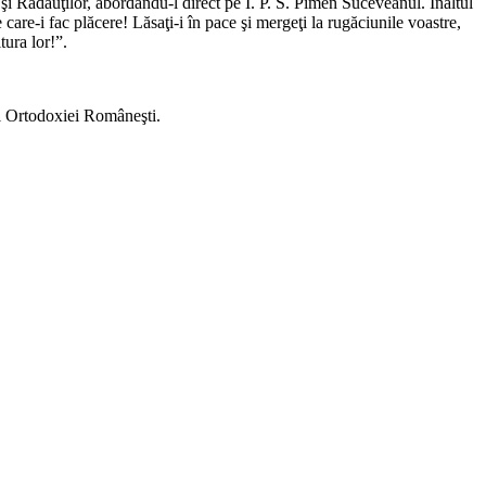
şi Rădăuţilor, abordându-l direct pe Î. P. S. Pimen Suceveanul. Înaltul
e care-i fac plăcere! Lăsaţi-i în pace şi mergeţi la rugăciunile voastre,
tura lor!”.
 al Ortodoxiei Româneşti.