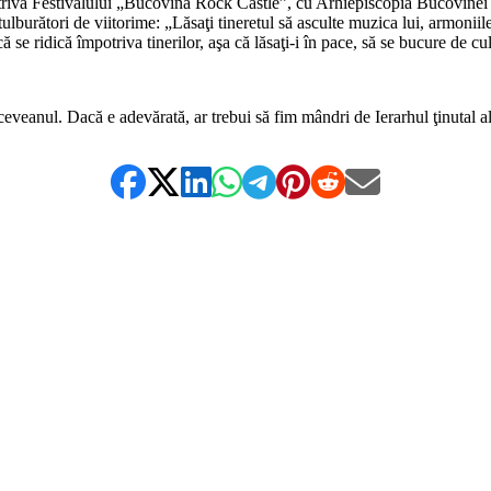
potriva Festivalului „Bucovina Rock Castle”, cu Arhiepiscopia Bucovinei 
 tulburători de viitorime: „Lăsaţi tineretul să asculte muzica lui, armoniil
ă se ridică împotriva tinerilor, aşa că lăsaţi-i în pace, să se bucure de cul
Suceveanul. Dacă e adevărată, ar trebui să fim mândri de Ierarhul ţinutal