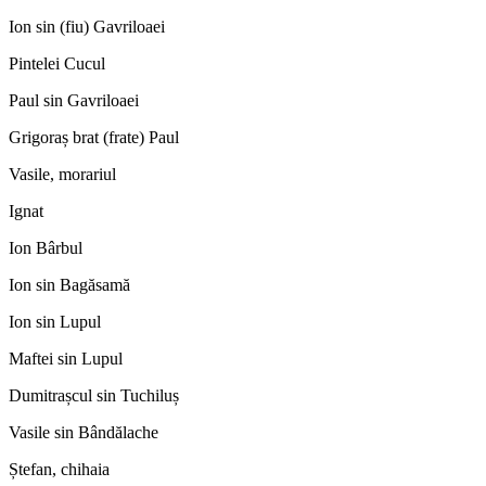
Ion sin (fiu) Gavriloaei
Pintelei Cucul
Paul sin Gavriloaei
Grigoraș brat (frate) Paul
Vasile, morariul
Ignat
Ion Bârbul
Ion sin Bagăsamă
Ion sin Lupul
Maftei sin Lupul
Dumitrașcul sin Tuchiluș
Vasile sin Bândălache
Ștefan, chihaia