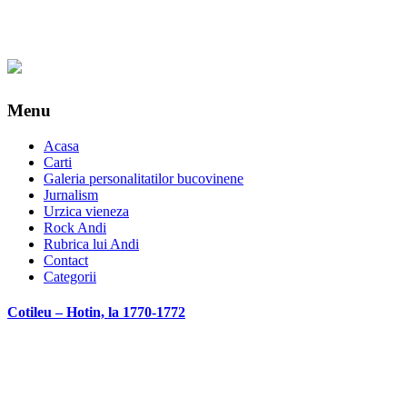
Menu
Acasa
Carti
Galeria personalitatilor bucovinene
Jurnalism
Urzica vieneza
Rock Andi
Rubrica lui Andi
Contact
Categorii
Cotileu – Hotin, la 1770-1772