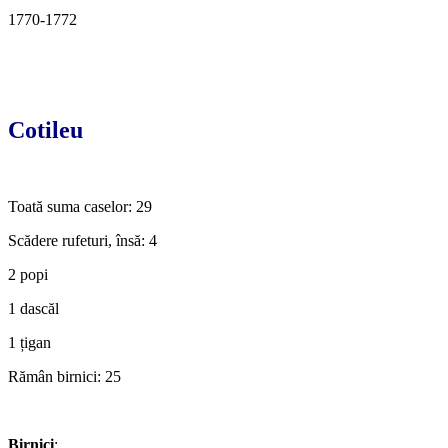
1770-1772
Cotileu
Toată suma caselor: 29
Scădere rufeturi, însă: 4
2 popi
1 dascăl
1 țigan
Rămân birnici: 25
Birnici
: