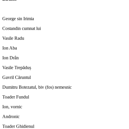
George sin Irimia
Costandin cumnat lui
Vasile Radu
Ion Aba
Ion Drân
Vasile Trepăduș
Gavril Căruntul
Dumitru Botezatul, biv (fos) nemesnic
Toader Fundul
Ion, vornic
Andronic
Toader Ghidienul