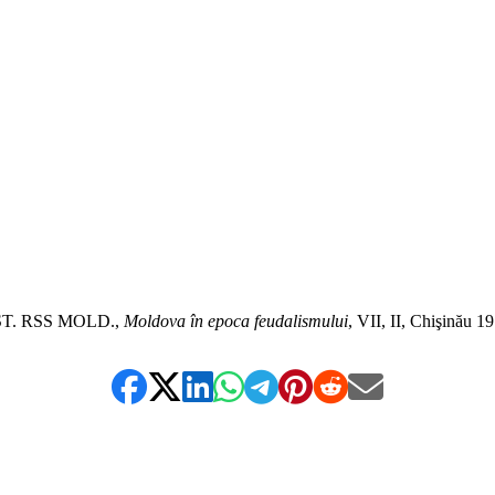
*
*
*
T. RSS MOLD.,
Moldova în epoca feudalismului
, VII, II, Chişinău 1