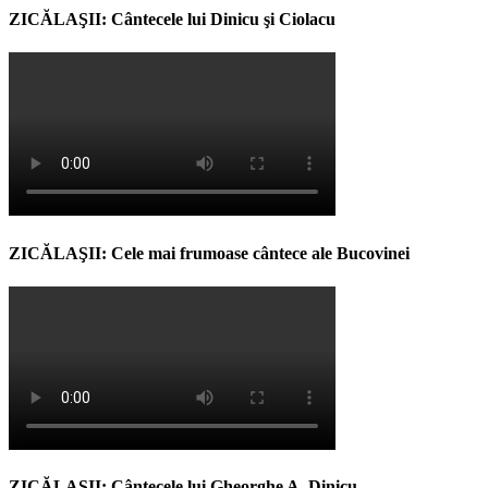
ZICĂLAŞII: Cântecele lui Dinicu şi Ciolacu
ZICĂLAŞII: Cele mai frumoase cântece ale Bucovinei
ZICĂLAŞII: Cântecele lui Gheorghe A. Dinicu