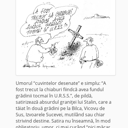
Umorul “cuvintelor desenate” e simplu: “A
fost trecut la chiaburi fiindcă avea fundul
grădinii tocmai în U.R.S.S.”, de pildă,
satirizează absurdul graniţei lui Stalin, care a
tăiat în două grădini pe la Bilca, Vicovu de
Sus, Izvoarele Sucevei, mutilând sau chiar
strivind destine. Satira nu înseamnă, în mod
obligatoriu, umor, ci mai curând “nici măcar