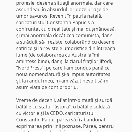
profesie, desena situaţii anormale, dar care
ascundeau în absurdul lor doze uriaşe de
umor savuros. Revenit în patria natală,
caricaturistul Constantin Papuc s-a
confruntat cu o realitate şi mai duşmănoasă,
şi mai anormală decât cea comunistă, dar s-
a străduit să-i reziste, colaborând cu desene
satirice şi la revistele umoristice din întreaga
lume (de colaborarea cu Australia îmi
amintesc bine), dar şi la ziarul fraţilor Iftodi,
“NordPress”, pe care l-am condus până ce
noua nomenclatură şi-a impus autoritatea
şi, la rândul meu, m-am văzut nevoit să-mi
asum viaţa pe cont propriu.
*
Vreme de decenii, aflat într-o mută şi surdă
bătălie cu statul “ăstora”, o bătălie soldată
cu victorie şi la CEDO, caricaturistul
Constantin Papuc părea să fi abandonat
exprimarea prin linii poznaşe. Părea, pentru