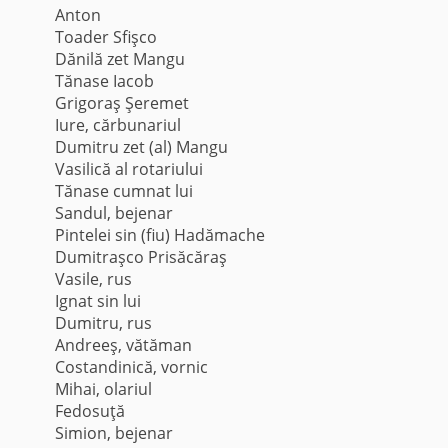
Anton
Toader Sfişco
Dănilă zet Mangu
Tănase Iacob
Grigoraş Şeremet
Iure, cărbunariul
Dumitru zet (al) Mangu
Vasilică al rotariului
Tănase cumnat lui
Sandul, bejenar
Pintelei sin (fiu) Hadămache
Dumitraşco Prisăcăraş
Vasile, rus
Ignat sin lui
Dumitru, rus
Andreeş, vătăman
Costandinică, vornic
Mihai, olariul
Fedosuţă
Simion, bejenar