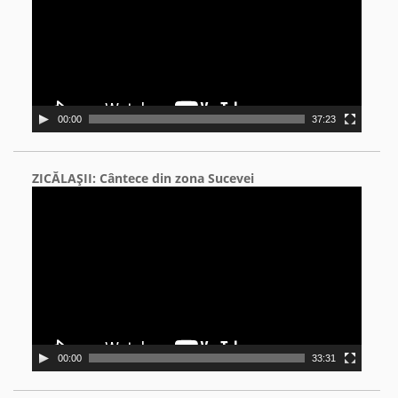
00:00
37:23
ZICĂLAŞII: Cântece din zona Sucevei
Video
Player
00:00
33:31