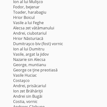
Ion al lui Mulişco
Fodor, bejenar
Toader, harabagiu
Hrior Boicul
Vasile a lui Feghe
Alecsa zet vătămanului
Andrei, ciubotariul
Hrior Năsturiacă
Dumitraşco biv (fost) vornic
Ion al lui Dumitru
Vasile, argat la jidov
Nazarie sin Alecsa
George, muntianu
George ce ţine preotiasă
Vasile Huciac
Costaşco
Andrei, prisăcariul
Ion zet Brăhăriţii
Andrei sin Bugăi
Costia, vornic
Andreeş Cărbune