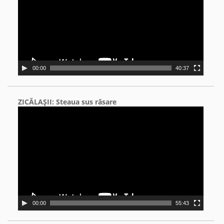
00:00
40:37
ZICĂLAŞII: Steaua sus răsare
Video
Player
00:00
55:43