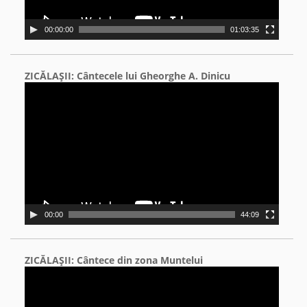
00:00:00
01:03:35
ZICĂLAŞII: Cântecele lui Gheorghe A. Dinicu
Video
Player
00:00
44:09
ZICĂLAŞII: Cântece din zona Muntelui
Video
Player