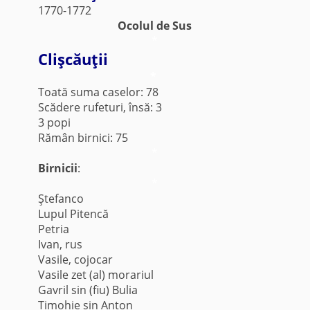
1770-1772
Ocolul de Sus
*
Clişcăuţii
*
Toată suma caselor: 78
Scădere rufeturi, însă: 3
3 popi
Rămân birnici: 75
*
Birnicii
:
*
Ştefanco
Lupul Pitencă
Petria
Ivan, rus
Vasile, cojocar
Vasile zet (al) morariul
Gavril sin (fiu) Bulia
Timohie sin Anton