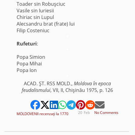
Toader sin Robuşciuc
Vasile sin Iuriesii
Chiriac sin Lupul
Alecsandru brat (frate) lui
Filip Costeniuc
*
Rufeturi
:
*
Popa Simion
Popa Mihai
Popa Ion
*
ACAD. ŞT. RSS MOLD.,
Moldova în epoca
feudalismului
, VII, II, Chişinău 1975, p. 126
20
Feb
No Comments
MOLDOVENII recenzaţi la 1770