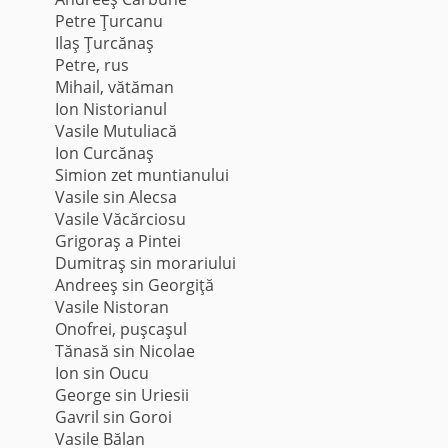
Petre Ţurcanu
Ilaş Ţurcănaş
Petre, rus
Mihail, vătăman
Ion Nistorianul
Vasile Mutuliacă
Ion Curcănaş
Simion zet muntianului
Vasile sin Alecsa
Vasile Văcărciosu
Grigoraş a Pintei
Dumitraş sin morariului
Andreeş sin Georgiţă
Vasile Nistoran
Onofrei, puşcaşul
Tănasă sin Nicolae
Ion sin Oucu
George sin Uriesii
Gavril sin Goroi
Vasile Bălan