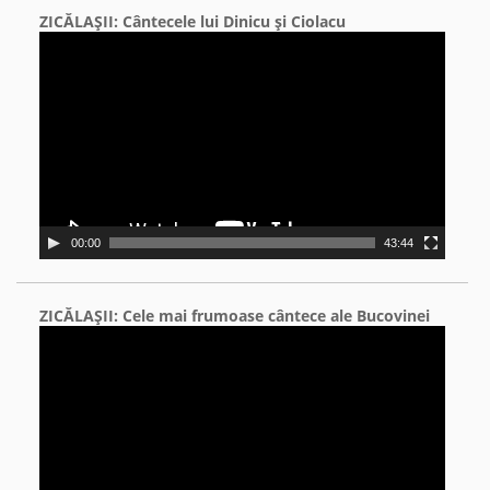
ZICĂLAŞII: Cântecele lui Dinicu şi Ciolacu
Video
Player
00:00
43:44
ZICĂLAŞII: Cele mai frumoase cântece ale Bucovinei
Video
Player