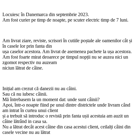
Locuiesc în Danemarca din septembrie 2023.
Am fost curier pe timp de noapte, pe scuter electric timp de 7 luni.
Am livrat ziare, reviste, scrisori în cutiile poștale ale oamenilor cât și
în casele lor prin fanta din
ușa caselor acestora. Am livrat de asemenea pachete la ușa acestora.
Am fost foarte mirat deoarece pe timpul nopții nu se auzea nici un
zgomot respectiv nu auzeam
niciun lătrat de câine.
Inițial am crezut că danezii nu au câini.
Sau că nu iubesc câinii.
Mă întrebasem la un moment dat: unde sunt câinii?
Apoi, într-o noapte fiind pe unul dintre districtele unde livram când
am intrat în curtea unui client
și a trebuit să introduc o revistă prin fanta ușii acestuia am auzit un
câine lătrând in casa sa.
Nu a lătrat decât acest câine din casa acestui client, ceilalți câini din
casele vecine nu au lătrat