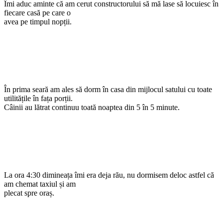
Îmi aduc aminte că am cerut constructorului să mă lase să locuiesc în
fiecare casă pe care o
avea pe timpul nopții.
În prima seară am ales să dorm în casa din mijlocul satului cu toate
utilitățile în fața porții.
Câinii au lătrat continuu toată noaptea din 5 în 5 minute.
La ora 4:30 dimineața îmi era deja rău, nu dormisem deloc astfel că
am chemat taxiul și am
plecat spre oraș.