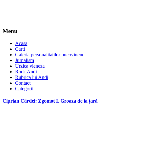
Menu
Acasa
Carti
Galeria personalitatilor bucovinene
Jurnalism
Urzica vieneza
Rock Andi
Rubrica lui Andi
Contact
Categorii
Ciprian Cârdei: Zgomot I. Groaza de la țară