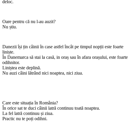
deloc.
Oare pentru că nu l-au auzit?
Nu știu.
Danezii își țin câinii în case astfel încât pe timpul nopții este foarte
liniște.
În Danemarca să stai la casă, in oraș sau în afara orașului, este foarte
odihnitor.
Liniștea este deplină.
Nu auzi câini lătrând nici noaptea, nici ziua.
Care este situația în România?
În orice sat te duci câinii latră continuu toată noaptea.
La fel latră continuu și ziua.
Practic nu te poți odihni.