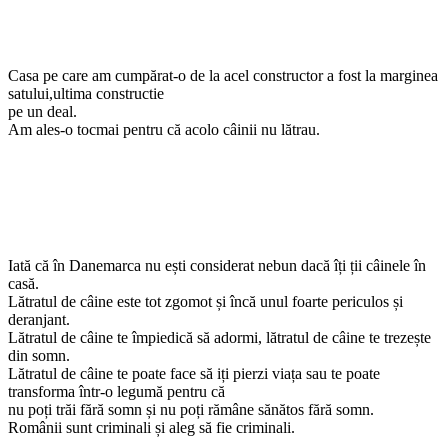
Casa pe care am cumpărat-o de la acel constructor a fost la marginea
satului,ultima constructie
pe un deal.
Am ales-o tocmai pentru că acolo câinii nu lătrau.
Iată că în Danemarca nu ești considerat nebun dacă îți ții câinele în
casă.
Lătratul de câine este tot zgomot și încă unul foarte periculos și
deranjant.
Lătratul de câine te împiedică să adormi, lătratul de câine te trezește
din somn.
Lătratul de câine te poate face să iți pierzi viața sau te poate
transforma într-o legumă pentru că
nu poți trăi fără somn și nu poți rămâne sănătos fără somn.
Românii sunt criminali și aleg să fie criminali.