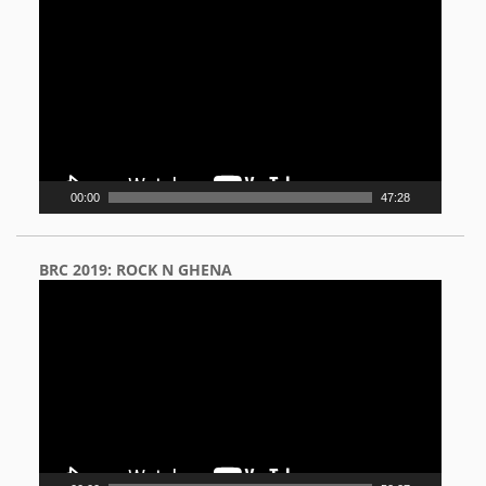
Player
00:00
47:28
BRC 2019: ROCK N GHENA
Video
Player