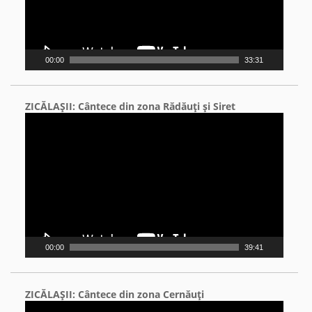
00:00
33:31
ZICĂLAŞII: Cântece din zona Rădăuţi şi Siret
Video
Player
00:00
39:41
ZICĂLAŞII: Cântece din zona Cernăuţi
Video