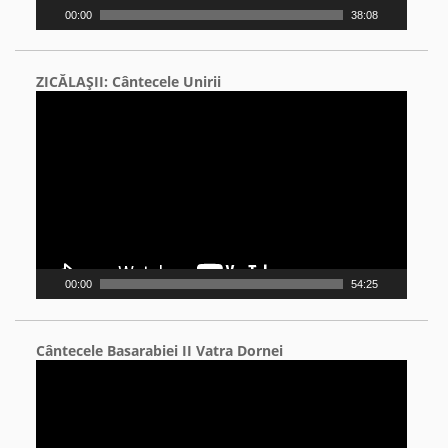
00:00
38:08
ZICĂLAŞII: Cântecele Unirii
Video
Player
00:00
54:25
Cântecele Basarabiei II Vatra Dornei
Video
Player