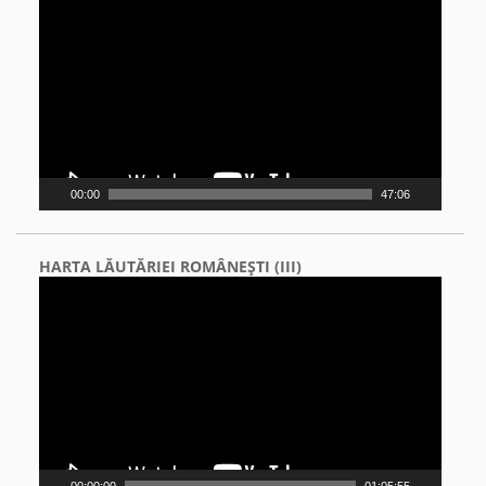
Player
00:00
47:06
HARTA LĂUTĂRIEI ROMÂNEŞTI (III)
Video
Player