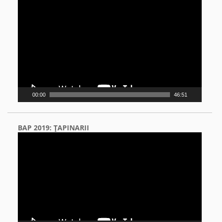
Video
Player
00:00
46:51
BAP 2019: ŢAPINARII
Video
Player