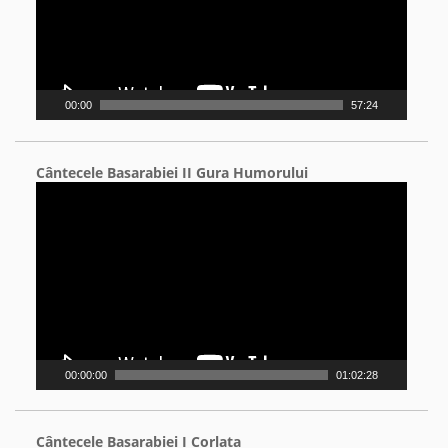
00:00
57:24
Cântecele Basarabiei II Gura Humorului
Video
Player
00:00:00
01:02:28
Cântecele Basarabiei I Corlata