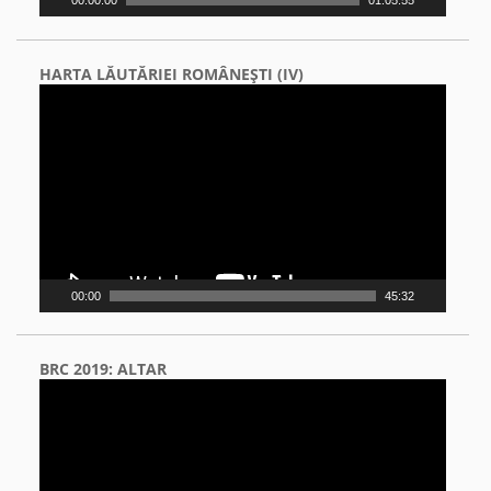
00:00:00
01:05:55
HARTA LĂUTĂRIEI ROMÂNEŞTI (IV)
Video
Player
00:00
45:32
BRC 2019: ALTAR
Video
Player