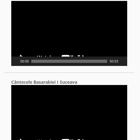
Video
Player
00:00
50:53
Cântecele Basarabiei I Suceava
Video
Player