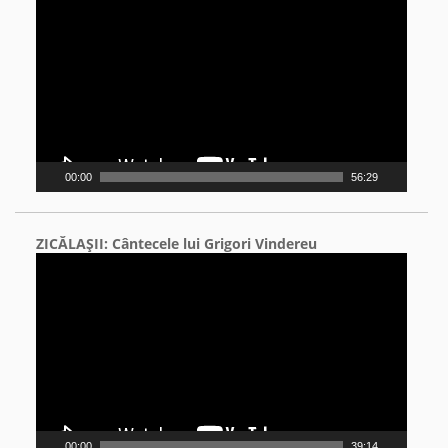
Player
00:00
56:29
ZICĂLAŞII: Cântecele lui Grigori Vindereu
Video
Player
00:00
39:14