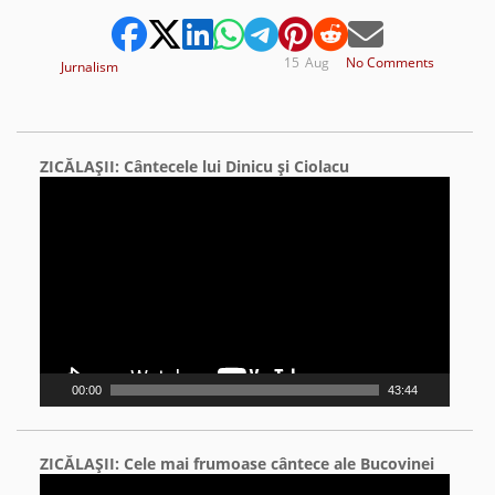
15
Aug
No Comments
Jurnalism
ZICĂLAŞII: Cântecele lui Dinicu şi Ciolacu
Video
Player
00:00
43:44
ZICĂLAŞII: Cele mai frumoase cântece ale Bucovinei
Video