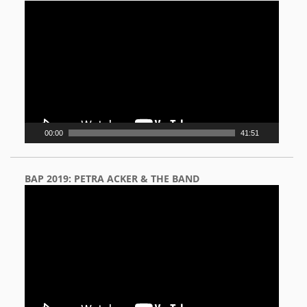
Video
Player
00:00
41:51
BAP 2019: PETRA ACKER & THE BAND
Video
Player