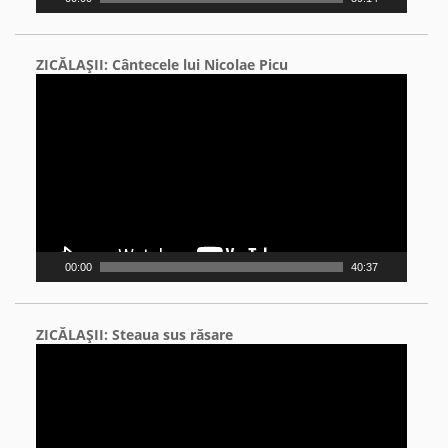
ZICĂLAŞII: Cântecele lui Nicolae Picu
Video
Player
00:00
40:37
ZICĂLAŞII: Steaua sus răsare
Video
Player