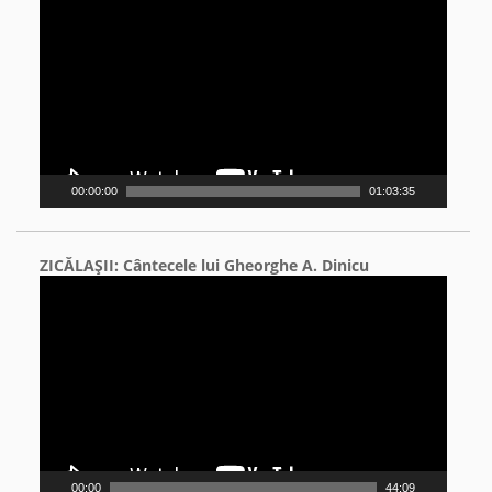
Player
00:00:00
01:03:35
ZICĂLAŞII: Cântecele lui Gheorghe A. Dinicu
Video
Player
00:00
44:09