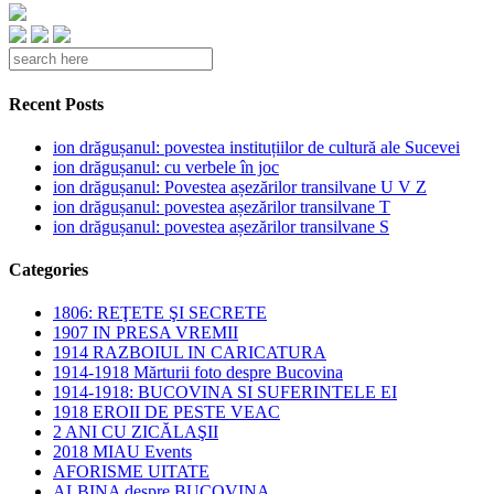
Recent Posts
ion drăgușanul: povestea instituțiilor de cultură ale Sucevei
ion drăgușanul: cu verbele în joc
ion drăgușanul: Povestea așezărilor transilvane U V Z
ion drăgușanul: povestea așezărilor transilvane T
ion drăgușanul: povestea așezărilor transilvane S
Categories
1806: REŢETE ŞI SECRETE
1907 IN PRESA VREMII
1914 RAZBOIUL IN CARICATURA
1914-1918 Mărturii foto despre Bucovina
1914-1918: BUCOVINA SI SUFERINTELE EI
1918 EROII DE PESTE VEAC
2 ANI CU ZICĂLAŞII
2018 MIAU Events
AFORISME UITATE
ALBINA despre BUCOVINA