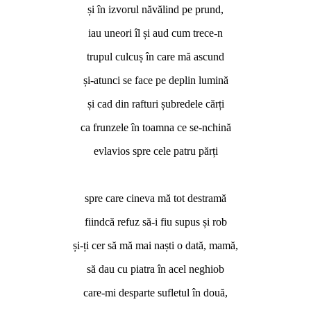
și în izvorul năvălind pe prund,
iau uneori îl și aud cum trece-n
trupul culcuș în care mă ascund
și-atunci se face pe deplin lumină
și cad din rafturi șubredele cărți
ca frunzele în toamna ce se-nchină
evlavios spre cele patru părți
*
spre care cineva mă tot destramă
fiindcă refuz să-i fiu supus și rob
și-ți cer să mă mai naști o dată, mamă,
să dau cu piatra în acel neghiob
care-mi desparte sufletul în două,