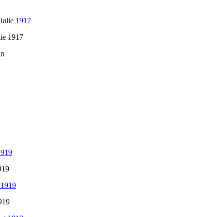
lie 1917
919
1919