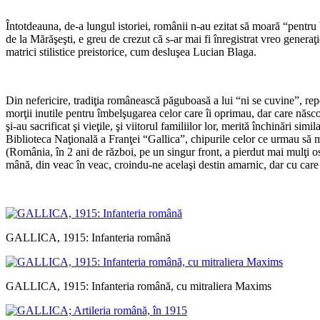
Întotdeauna, de-a lungul istoriei, românii n-au ezitat să moară “pentru 
de la Mărăşeşti, e greu de crezut că s-ar mai fi înregistrat vreo generaţi
matrici stilistice preistorice, cum desluşea Lucian Blaga.
Din nefericire, tradiţia românească păguboasă a lui “ni se cuvine”, rep
morţii inutile pentru îmbelşugarea celor care îi oprimau, dar care născo
şi-au sacrificat şi vieţile, şi viitorul familiilor lor, merită închinări
Biblioteca Naţională a Franţei “Gallica”, chipurile celor ce urmau să m
(România, în 2 ani de război, pe un singur front, a pierdut mai mulţi o
mână, din veac în veac, croindu-ne acelaşi destin amarnic, dar cu care
GALLICA, 1915: Infanteria română
GALLICA, 1915: Infanteria română, cu mitraliera Maxims