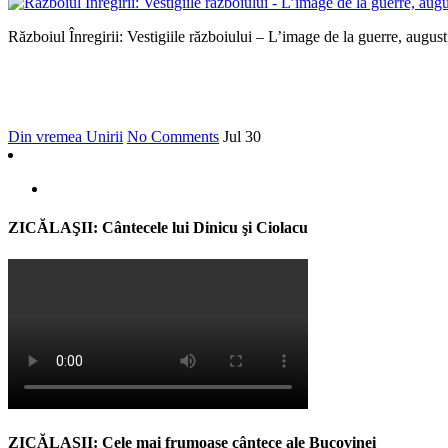
Războiul Înregirii: Vestigiile războiului – L’image de la guerre, augus
Din vremea Unirii
No Comments
Jul
30
ZICĂLAŞII: Cântecele lui Dinicu şi Ciolacu
ZICĂLAŞII: Cele mai frumoase cântece ale Bucovinei