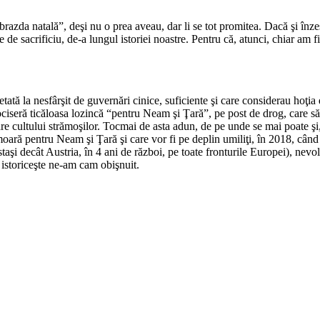
*
brazda natală”, deşi nu o prea aveau, dar li se tot promitea. Dacă şi înze
e de sacrificiu, de-a lungul istoriei noastre. Pentru că, atunci, chiar am fi
*
etată la nesfârşit de guvernări cinice, suficiente şi care considerau hoţ
ciseră ticăloasa lozincă “pentru Neam şi Ţară”, pe post de drog, care să 
 similare cultului strămoşilor. Tocmai de asta adun, de pe unde se mai poa
oară pentru Neam şi Ţară şi care vor fi pe deplin umiliţi, în 2018, când s
staşi decât Austria, în 4 ani de război, pe toate fronturile Europei), ne
 istoriceşte ne-am cam obişnuit.
*