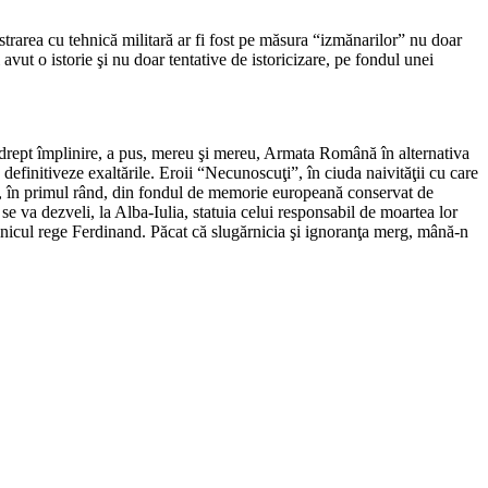
strarea cu tehnică militară ar fi fost pe măsura “izmănarilor” nu doar
 avut o istorie şi nu doar tentative de istoricizare, pe fondul unei
ia drept împlinire, a pus, mereu şi mereu, Armata Română în alternativa
definitiveze exaltările. Eroii “Necunoscuţi”, în ciuda naivităţii cu care
te şi, în primul rând, din fondul de memorie europeană conservat de
e va dezveli, la Alba-Iulia, statuia celui responsabil de moartea lor
volnicul rege Ferdinand. Păcat că slugărnicia şi ignoranţa merg, mână-n