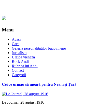
Menu
Acasa
Carti
Galeria personalitatilor bucovinene
Jurnalism
Urzica vieneza
Rock Andi
Rubrica lui Andi
Contact
Categorii
Cei ce urmau să moară pentru Neam şi Ţară
Le Journal, 28 august 1916