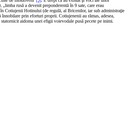
locuite de moldoveni”
[5]
. E drept că au existat şi voci ale unor
70, „limba rusă a devenit preponderentă în 9 sate, care erau
 în Cotiujenii Hotinului (de regulă, al Bricenilor, iar sub administraţie
înnobilare prin eforturi proprii. Cotiujenenii au rămas, adesea,
 statornicit aidoma unei efigii voievodale pusă pecete pe inimi.