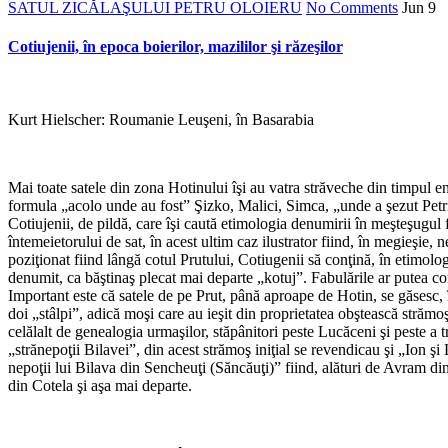
SATUL ZICĂLAŞULUI PETRU OLOIERU
No Comments
Jun
9
Cotiujenii, în epoca boierilor, mazililor şi răzeşilor
Kurt Hielscher: Roumanie Leuşeni, în Basarabia
Mai toate satele din zona Hotinului îşi au vatra străveche din timpul 
formula „acolo unde au fost” Şizko, Malici, Simca, „unde a şezut Petri
Cotiujenii, de pildă, care îşi caută etimologia denumirii în meşteşugul
întemeietorului de sat, în acest ultim caz ilustrator fiind, în megieşie,
poziţionat fiind lângă cotul Prutului, Cotiugenii să conţină, în etimol
denumit, ca băştinaş plecat mai departe „kotuj”. Fabulările ar putea con
Important este că satele de pe Prut, până aproape de Hotin, se găsesc, î
doi „stâlpi”, adică moşi care au ieşit din proprietatea obştească strămo
celălalt de genealogia urmaşilor, stăpânitori peste Lucăceni şi peste a 
„strănepoţii Bilavei”, din acest strămoş iniţial se revendicau şi „Ion şi L
nepoţii lui Bilava din Sencheuţi (Săncăuţi)” fiind, alături de Avram 
din Cotela şi aşa mai departe.