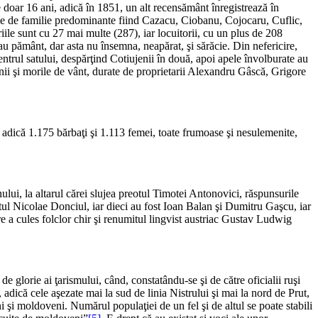
 doar 16 ani, adică în 1851, un alt recensământ înregistrează în
mele de familie predominante fiind Cazacu, Ciobanu, Cojocaru, Cuflic,
ile sunt cu 27 mai multe (287), iar locuitorii, cu un plus de 208
u pământ, dar asta nu însemna, neapărat, şi sărăcie. Din nefericire,
centrul satului, despărţind Cotiujenii în două, apoi apele învolburate au
unii şi morile de vânt, durate de proprietarii Alexandru Gâscă, Grigore
 adică 1.175 bărbaţi şi 1.113 femei, toate frumoase şi nesulemenite,
ului, la altarul cărei slujea preotul Timotei Antonovici, răspunsurile
reotul Nicolae Donciul, iar dieci au fost Ioan Balan şi Dumitru Gaşcu, iar
re a cules folclor chir şi renumitul lingvist austriac Gustav Ludwig
e glorie ai ţarismului, când, constatându-se şi de către oficialii ruşi
, adică cele aşezate mai la sud de linia Nistrului şi mai la nord de Prut,
i şi moldoveni. Numărul populaţiei de un fel şi de altul se poate stabili