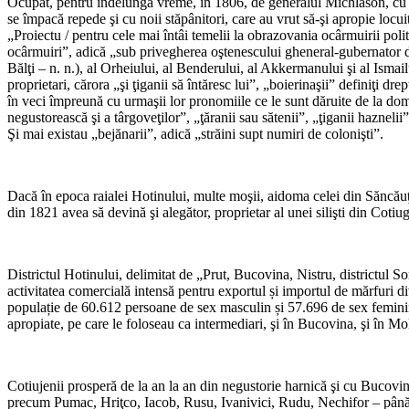
Ocupat, pentru îndelungă vreme, în 1806, de generalul Michlason, cu con
se împacă repede şi cu noii stăpânitori, care au vrut să-şi apropie locuitor
„Proiectu / pentru cele mai întâi temelii la obrazovania ocârmuirii polit
ocârmuiri”, adică „sub privegherea oştenescului gheneral-gubernator de 
Bălţi – n. n.), al Orheiului, al Benderului, al Akkermanului şi al Ismai
proprietari, cărora „şi ţiganii să întăresc lui”, „boierinaşii” definiţi dre
în veci împreună cu urmaşii lor pronomiile ce le sunt dăruite de la domni
negustorească şi a târgoveţilor”, „ţăranii sau sătenii”, „ţiganii haznelii
Şi mai existau „bejănarii”, adică „străini supt numiri de colonişti”.
Dacă în epoca raialei Hotinului, multe moşii, aidoma celei din Săncăuţi
din 1821 avea să devină şi alegător, proprietar al unei silişti din Coti
Districtul Hotinului, delimitat de „Prut, Bucovina, Nistru, districtul Sor
activitatea comercială intensă pentru exportul și importul de mărfuri div
populație de 60.612 persoane de sex masculin și 57.696 de sex femin
apropiate, pe care le foloseau ca intermediari, şi în Bucovina, şi în Mol
Cotiujenii prosperă de la an la an din negustorie harnică şi cu Bucovin
precum Pumac, Hriţco, Iacob, Rusu, Ivanivici, Rudu, Nechifor – pân