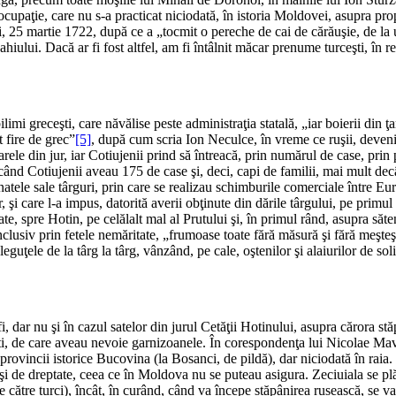
upaţie, care nu s-a practicat niciodată, în istoria Moldovei, asupra propr
uri, 25 martie 1722, după ce a „tocmit o pereche de cai de cărăuşie, de l
spahiului. Dacă ar fi fost altfel, am fi întâlnit măcar prenume turceşti, î
imi greceşti, care năvălise peste administraţia statală, „iar boierii din
t fire de grec”
[5]
, după cum scria Ion Neculce, în vreme ce ruşii, devenise
arele din jur, iar Cotiujenii prind să întreacă, prin numărul de case, prin 
 când Cotiujenii aveau 175 de case şi, deci, capi de familii, mai mult de
ătinatele sale târguri, prin care se realizau schimburile comerciale între
 şi care l-a impus, datorită averii obţinute din dările târgului, pe primul
te, spre Hotin, pe celălalt mal al Prutului şi, în primul rând, asupra săt
nclusiv prin fetele nemăritate, „frumoase toate fără măsură şi fără meşteş
eguţele de la târg la târg, vânzând, pe cale, oştenilor şi alaiurilor de sol
r nu şi în cazul satelor din jurul Cetăţii Hotinului, asupra cărora stăpân
eşti, de care aveau nevoie garnizoanele. În corespondenţa lui Nicolae Ma
ei provincii istorice Bucovina (la Bosanci, de pildă), dar niciodată în ra
şi de dreptate, ceea ce în Moldova nu se puteau asigura. Zeciuiala se plăt
e către turci), încât, în curând, când va începe stăpânirea rusească, se va