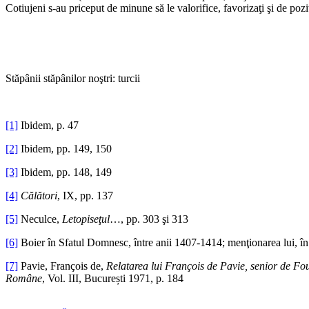
Cotiujeni s-au priceput de minune să le valorifice, favorizaţi şi de poziţi
Stăpânii stăpânilor noştri: turcii
[1]
Ibidem, p. 47
[2]
Ibidem, pp. 149, 150
[3]
Ibidem, pp. 148, 149
[4]
Călători
, IX, pp. 137
[5]
Neculce,
Letopiseţul
…, pp. 303 şi 313
[6]
Boier în Sfatul Domnesc, între anii 1407-1414; menţionarea lui, în 
[7]
Pavie, François de,
Relatarea lui François de Pavie, senior de Four
Române
, Vol. III, București 1971, p. 184