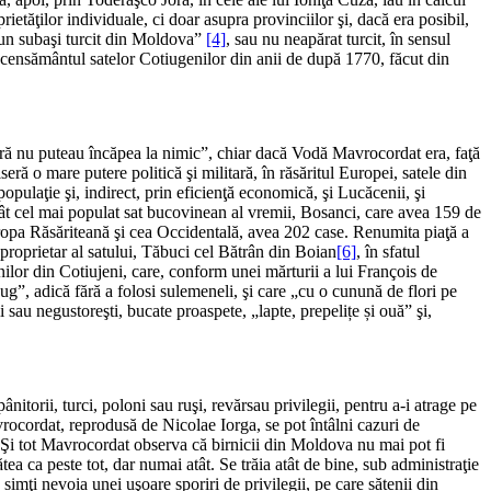
ietăţilor individuale, ci doar asupra provinciilor şi, dacă era posibil,
a un subaşi turcit din Moldova”
[4]
, sau nu neapărat turcit, în sensul
n recensământul satelor Cotiugenilor din anii de după 1770, făcut din
 ţară nu puteau încăpea la nimic”, chiar dacă Vodă Mavrocordat era, faţă
ră o mare putere politică şi militară, în răsăritul Europei, satele din
populaţie şi, indirect, prin eficienţă economică, şi Lucăcenii, şi
cât cel mai populat sat bucovinean al vremii, Bosanci, care avea 159 de
 Europa Răsăriteană şi cea Occidentală, avea 202 case. Renumita piaţă a
 proprietar al satului, Tăbuci cel Bătrân din Boian
[6]
, în sfatul
enilor din Cotiujeni, care, conform unei mărturii a lui François de
ug”, adică fără a folosi sulemeneli, şi care „cu o cunună de flori pe
ii sau negustoreşti, bucate proaspete, „lapte, prepelițe și ouă” şi,
itorii, turci, poloni sau ruşi, revărsau privilegii, pentru a-i atrage pe
vrocordat, reprodusă de Nicolae Iorga, se pot întâlni cazuri de
ia. Şi tot Mavrocordat observa că birnicii din Moldova nu mai pot fi
ea ca peste tot, dar numai atât. Se trăia atât de bine, sub administraţie
 simţi nevoia unei uşoare sporiri de privilegii, pe care sătenii din