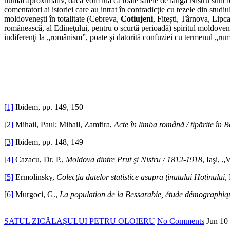
numai aproximativ, dacă vom lua că toate satele de lângă Nistru sunt lo
comentatori ai istoriei care au intrat în contradicţie cu tezele din stud
moldovenești în totalitate (Cebreva,
Cotiujeni
, Fitești, Târnova, Lip
românească, al Edineţului, pentru o scurtă perioadă) spiritul moldovene
indiferenţi la „românism”, poate şi datorită confuziei cu termenul „rum
[1]
Ibidem, pp. 149, 150
[2]
Mihail, Paul; Mihail, Zamfira,
Acte în limba română / tipărite în 
[3]
Ibidem, pp. 148, 149
[4]
Cazacu, Dr. P.,
Moldova dintre Prut şi Nistru / 1812-1918
, Iaşi, 
[5]
Ermolinsky,
Colecţia datelor statistice asupra ţinutului Hotinului
,
[6]
Murgoci, G.,
La population de la Bessarabie, étude démographiq
SATUL ZICĂLAŞULUI PETRU OLOIERU
No Comments
Jun
10