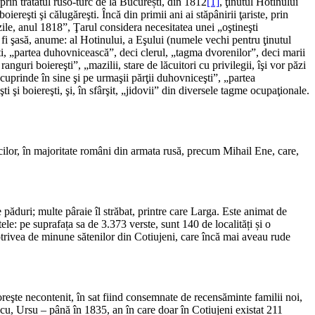
rin tratatul ruso-turc de la București, din 1812
[1]
, ţinutul Hotinului
oiereşti şi călugăreşti. Încă din primii ani ai stăpânirii ţariste, prin
 zile, anul 1818”, Ţarul considera necesitatea unei „oştineşti
 fi şasă, anume: al Hotinului, a Eşului (numele vechi pentru ţinutul
şti, „partea duhovnicească”, deci clerul, „tagma dvorenilor”, deci marii
ranguri boiereşti”, „mazilii, stare de lăcuitori cu privilegii, îşi vor păzi
 cuprinde în sine şi pe urmaşii părţii duhovniceşti”, „partea
i şi boiereşti, şi, în sfârşit, „jidovii” din diversele tagme ocupaţionale.
cilor, în majoritate români din armata rusă, precum Mihail Ene, care,
e păduri; multe pâraie îl străbat, printre care Larga. Este animat de
ele: pe suprafața sa de 3.373 verste, sunt 140 de localități și o
otrivea de minune sătenilor din Cotiujeni, care încă mai aveau rude
oreşte necontenit, în sat fiind consemnate de recensăminte familii noi,
 Ursu – până în 1835, an în care doar în Cotiujeni existat 211