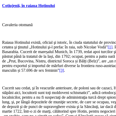
Cotiujenii, în raiaua Hotinului
Cavaleria otomană
Raiaua Hotinului există, oficial şi istoric, în ciuda statutului de pro
cetatea şi ţinutul „Hotinului şi-l prefac în raia, sub Nicolae Vodă”
[1]
. 
Basarabia. Cucerit de mareșalul Munich, în 1739, redat apoi turcilor şi
păstrat până la tratatul de la Iași, din 1792; ocupat, pentru a patra oar
de „Prut, Bucovina, Nistru, districtul Soroca și Bălți (Belz)”, are „un r
pentru exportul și importul de mărfuri diverse la frontiera ruso-austriac
masculin și 57.696 de sex feminin”
[3]
.
Cucerit sau cedat, şi în veacurile anterioare, de poloni sau de cazaci,
stăpâni aici, locuitorii sunt toţi moldoveni schismatici”, adică ortodoc
localnicilor, pentru a nu fi suspectaţi de administraţia turcă drept spion
lung, şi, pe lângă depozitele de muniţie secrete, de care se ocupau, veg
de depozit şi de punct de supraveghere exista şi la Săncăuţi, iar dacă
martie 1722, într-o zi de marţi, călătorind spre Hotin, pentru negocieri 
„un spahiu, care ne-a cinstit cu cafea”. Cum şi Săncăuţii aveau să ajung