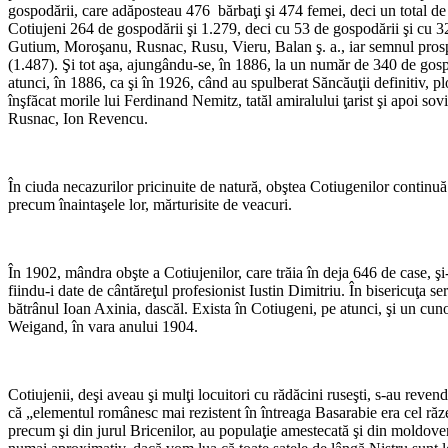
gospodării, care adăposteau 476 bărbaţi şi 474 femei, deci un total de
Cotiujeni 264 de gospodării şi 1.279, deci cu 53 de gospodării şi cu 3
Gutium, Moroşanu, Rusnac, Rusu, Vieru, Balan ş. a., iar semnul prosperi
(1.487). Şi tot aşa, ajungându-se, în 1886, la un număr de 340 de gospo
atunci, în 1886, ca şi în 1926, când au spulberat Săncăuţii definitiv, pl
înşfăcat morile lui Ferdinand Nemitz, tatăl amiralului ţarist şi apoi s
Rusnac, Ion Revencu.
În ciuda necazurilor pricinuite de natură, obştea Cotiugenilor continu
precum înaintaşele lor, mărturisite de veacuri.
În 1902, mândra obşte a Cotiujenilor, care trăia în deja 646 de case, şi
fiindu-i date de cântăreţul profesionist Iustin Dimitriu. În bisericuţa s
bătrânul Ioan Axinia, dascăl. Exista în Cotiugeni, pe atunci, şi un cun
Weigand, în vara anului 1904.
Cotiujenii, deşi aveau şi mulţi locuitori cu rădăcini ruseşti, s-au reven
că „elementul românesc mai rezistent în întreaga Basarabie era cel răz
precum şi din jurul Bricenilor, au populaţie amestecată şi din moldoveni