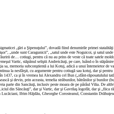
enigmaticei „ţări a Şipenuţului”, dovadă fiind denumirile primei statalit
şor”, „unde sunt Caragunicii”, „satul unde este Noguicoi, şi satul unde
 făuririi de… cotiugi, pentru că nu au prins de veste că toate satele mol
 nemeşul Vartic, stăpânul seliştii Andreicăuţi, pe care, luând-o în stăpân
ogia sa, memoria subconştientă a lui Kotuj, adică a unui întemeietor de v
tinua la nesfârşit, cu argumente pentru cotiugă sau kotuj, dar şi pentru 
n 1437, ca şi în vremea lui Alexandru cel Bun („sfânt-răposatulului tatălu
şească şi devin, prin aceasta, temelia străbunilor, bătrânilor şi bunilor (
treia parte din Sancăuţi, inclusiv peste moara de pe pârâul Vilia. De altf
iciul din Săncăuţi”, dar şi Vartic, dar şi Gavrilaş logofăt, dar şi „fiica ră
din Lucăciani, Ifrim Hăjdău, Gheorghe Corosteanul, Constantin Drăhuţesc