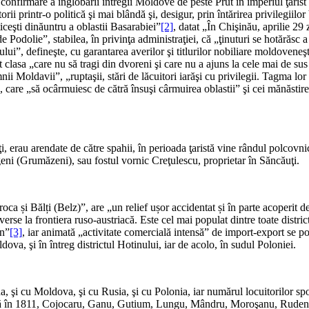
firmare a înglobării întregii Moldove de peste Prut în imperiul ţarist p
ii printr-o politică şi mai blândă şi, desigur, prin întărirea privilegiilor b
iceşti dinăuntru a oblastii Basarabiei”
[2]
, datat „În Chişinău, aprilie 29
Podolie”, stabilea, în privinţa administraţiei, că „ţinuturi se hotărăsc a
lului”, defineşte, cu garantarea averilor şi titlurilor nobiliare moldovene
pt clasa „care nu să tragi din dvoreni şi care nu a ajuns la cele mai de sus 
i Moldavii”, „ruptaşii, stări de lăcuitori iarăşi cu privilegii. Tagma lor
”, care „să ocârmuiesc de cătră însuşi cârmuirea oblastii” şi cei mănăstireşt
, erau arendate de către spahii, în perioada ţaristă vine rândul polcovni
ugeni (Grumăzeni), sau fostul vornic Creţulescu, proprietar în Săncăuţi.
oca și Bălți (Belz)”, are „un relief ușor accidentat și în parte acoperit d
erse la frontiera ruso-austriacă. Este cel mai populat dintre toate district
in”
[3]
, iar animată „activitate comercială intensă” de import-export se p
dova, şi în întreg districtul Hotinului, iar de acolo, în sudul Poloniei.
a, şi cu Moldova, şi cu Rusia, şi cu Polonia, iar numărul locuitorilor sp
ă în 1811, Cojocaru, Ganu, Gutium, Lungu, Mândru, Moroşanu, Rudencu,