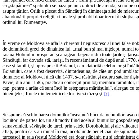
că „stăpânirea” spahiului se baza pe un contract de arendă, şi nu pe o oc
asupra ţărilor. Orlik a plecat din Săncăuţi în dimineaţa zilei de mierc
abandonării propriei religii, ci poate şi probabil doar trecut în slujba 
ordinul lui Rumeanţev.
În vreme ce Moldova se afla la cheremul negustoresc al unei false nobil
de domnitorii greci de dinaintea lui, „mai bun şi mai înţelept, numai to
raiaua Hotinului prosperau şi atrăgeau bejenari din toate ţările şi ţărişo
Săncăuţii, iar dovada stă, iarăşi, în recensământul de după anul 1770,
case şi familii, şi aproape cât Boianul, care datorită celebrelor şi înd
Boianului, care a fost deservită, dintotdeauna, de câte un pod umblător,
domnesc al Moldovei încă din 1407, s-a răsfrânt şi asupra satelor înşira
Pavie, din anul 1585, practicau comerţul prin toţi membrii familiilor, i
cap, pentru a arăta că sunt încă în așteptarea măritișului”, alergau cu tel
bineînţeles, fructe din temeinicele lor livezi răzeşeşti
[7]
.
Se spune că schimbarea domniilor înseamnă bucuria nebunilor; aşa o fi, da
locuitori de partea lor, un alt motiv fiind acela al bunurilor gospodăr
samavolnicii, săvârşite de turci, prin satele Dorohoiului şi ale viitoar
aflaţi, pentru că s-au mutat în raia, acolo unde beneficiau de siguranţă 
turcească în raia (restul Moldovei era doar stăpânit, nu şi administrat d