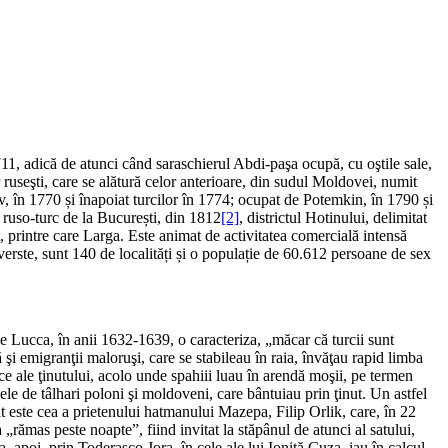
711, adică de atunci când saraschierul Abdi-paşa ocupă, cu oştile sale,
r ruseşti, care se alătură celor anterioare, din sudul Moldovei, numit
v, în 1770 și înapoiat turcilor în 1774; ocupat de Potemkin, în 1790 și
l ruso-turc de la București, din 1812
[2]
, districtul Hotinului, delimitat
at, printre care Larga. Este animat de activitatea comercială intensă
 verste, sunt 140 de localități și o populație de 60.612 persoane de sex
e Lucca, în anii 1632-1639, o caracteriza, „măcar că turcii sunt
şi emigranţii maloruşi, care se stabileau în raia, învăţau rapid limba
gice ale ţinutului, acolo unde spahiii luau în arendă moşii, pe termen
ele de tâlhari poloni şi moldoveni, care bântuiau prin ţinut. Un astfel
 este cea a prietenului hatmanului Mazepa, Filip Orlik, care, în 22
 „rămas peste noapte”, fiind invitat la stăpânul de atunci al satului,
 apoi, prin Toderaşco Jora, în cele ale lui Ioniţă Cuza, iau în calcul