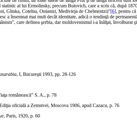
cuite de rusini, iar toate satele de lângă Prut şi de lângă Briceni sunt 
iul statistic al lui Ermolinsky, precum Butovich, care a scris că, după 18
cani, Glinka, Cotelna, Oniantzi, Medivieja de Chelmentzi)”
[6]
, pentru că
sc a însemnat mai mult decât identitate, adică o tendinţă de permanentă 
ânism”, care definea şerbia, dar moldovenismul i-a înălţat, învolburat şi
Basarabia
, I, Bucureşti 1993, pp. 28-126
„Viaţa românească” S. A., p. 78
 Ediţia oficială a Zemstvei, Moscova 1906, apud Cazacu, p. 76
ue
, Paris, 1920, p. 60