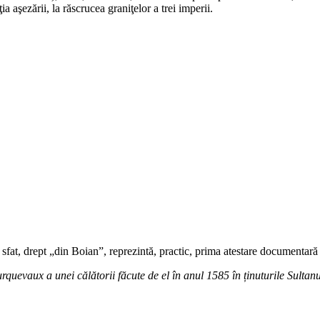
a aşezării, la răscrucea graniţelor a trei imperii.
sfat, drept „din Boian”, reprezintă, practic, prima atestare documentară
quevaux a unei călătorii făcute de el în anul 1585 în ținuturile Sultanul