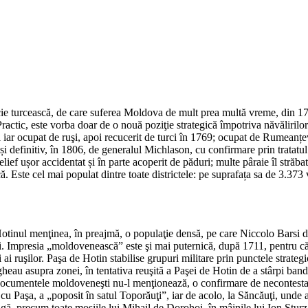
vincie turcească, de care suferea Moldova de mult prea multă vreme, din 1
Practic, este vorba doar de o nouă poziţie strategică împotriva năvălirilo
 iar ocupat de ruşi, apoi recucerit de turci în 1769; ocupat de Rumeanțe
ă și definitiv, în 1806, de generalul Michlason, cu confirmare prin tratatu
elief ușor accidentat și în parte acoperit de păduri; multe pâraie îl străb
ă. Este cel mai populat dintre toate districtele: pe suprafața sa de 3.373
 Hotinul menţinea, în preajmă, o populaţie densă, pe care Niccolo Barsi d
şi. Impresia „moldovenească” este şi mai puternică, după 1711, pentru că 
i ai ruşilor. Paşa de Hotin stabilise grupuri militare prin punctele strate
heau asupra zonei, în tentativa reuşită a Paşei de Hotin de a stârpi band
 documentele moldoveneşti nu-l menţionează, o confirmare de necontestat
cu Paşa, a „poposit în satul Toporăuţi”, iar de acolo, la Săncăuţi, unde a
ă, precum toate moşiile lui Mihail de Dorohoi, în mâinile lui Ion Sturza,