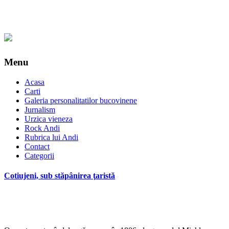
Menu
Acasa
Carti
Galeria personalitatilor bucovinene
Jurnalism
Urzica vieneza
Rock Andi
Rubrica lui Andi
Contact
Categorii
Cotiujeni, sub stăpânirea ţaristă