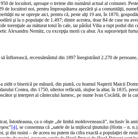
 950 de locuitori, aproape o treime din numărul actual al comunei. Peste
29 de locuitori noi, pentru împrospătarea aşezării şi a comunităţii, nu
tăţii nu se opreşte aici, pentru că, peste alţi 19 ani, în 1870, gospodări
dării şi la o populaţie de 1.497; dintre acestea, doar 84 de case nu avea
oile torenţiale au măturat totul în cale, iar pârâul Vilia a rupt podul din 
ovietic Alexandru Nemitz, cu excepţia morii cu abur. Au supravieţuit furt
ă să înflorească, recensământul din 1897 înregistrând 2.270 de persoane,
-a zidit o biserică pe măsură, din piatră, cu hramul Naşterii Maicii Domn
erdarului Costea, din 1750, ulterior refăcută, slujise la altar, în 1835, p
oscător şi interpret al cântecului lumesc, pe nume Ivan Cocârlă, de la ca
dicat, întotdeauna, ca o obşte „de limbă moldovenească”, inclusiv în anii d
eşesc”
[4]
, se consemna că „satele de la mijlocul ţinutului (Hotin – n. n.)
, şi din rusini – de aceea nu putem da cifra exactă a populaţiei de rusin