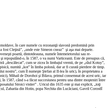
ăţi moldave, în care numele cu rezonanţă slavonă predomină prin
 a fost Cleţină”, „unde este Simeon cneaz” şi aşa mai departe.
doveneşti poartă, dintotdeauna, numele întemeietorului sau re-
ire şi repopulând-o, în 1587, o va numi Varticeanii. Este de presupus că,
atră „descălecat”, cum se zicea în limbajul vremii, de pe „râul Kotuy”,
pisică, numită „kot” în limba polonă, dar ar fi curată pierdere de timp.
i nostru”, cum îl numeşte Ştefan al II-lea în uric), în proprietatea a
bunici), Mihail de Dorohoi şi Bilava, primul consemnat de acest uric, iar
el, în 1587, când s-a făcut succesiunea pentru una dintre moşteniri între
posatului Stroici vistier” . Uricul din 1635 este şi mai explicit, „toţi
ul, Zahariia din Hotin, popa Nechita din Lucăciani, Gavril Corostlî