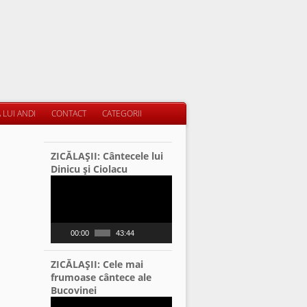
 LUI ANDI
CONTACT
CATEGORII
ZICĂLAŞII: Cântecele lui
Dinicu şi Ciolacu
Video
Player
00:00
43:44
ZICĂLAŞII: Cele mai
frumoase cântece ale
Bucovinei
Video