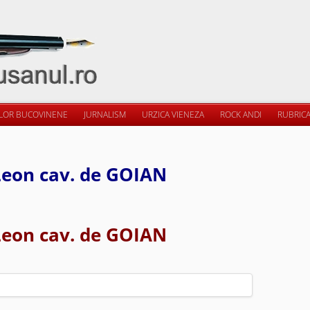
ILOR BUCOVINENE
JURNALISM
URZICA VIENEZA
ROCK ANDI
RUBRICA
Leon cav. de GOIAN
Leon cav. de GOIAN