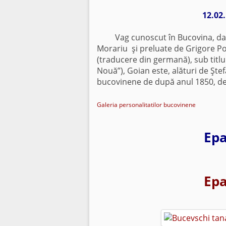
12.02
Vag cunoscut în Bucovina, datori
Morariu şi preluate de Grigore Posl
(traducere din germană), sub titlu
Nouă”), Goian este, alături de Ştef
bucovinene de după anul 1850, dec
Galeria personalitatilor bucovinene
Ep
Ep