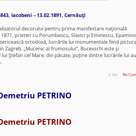
1843, Iacobeni – 13.02.1891, Cernăuţi
izatorul decorului pentru prima manifestare naţională
 1871, prieten cu Porumbescu, Slavici şi Eminescu, Epamin
sericească ortodoxă, lucrările lui monumentale fiind pictur
din Zagreb. „Mucenic al frumosului”, Bucevschi este şi
lui Ştefan cel Mare; din păcate, puţine dintre lucrările lui au
.
2
Apr
No Com
Demetriu PETRINO
Demetriu PETRINO