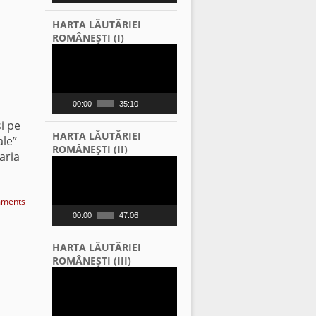
HARTA LĂUTĂRIEI
ROMÂNEŞTI (I)
Video
Player
00:00
35:10
i pe
HARTA LĂUTĂRIEI
ale”
ROMÂNEŞTI (II)
garia
Video
Player
ments
00:00
47:06
HARTA LĂUTĂRIEI
ROMÂNEŞTI (III)
Video
Player