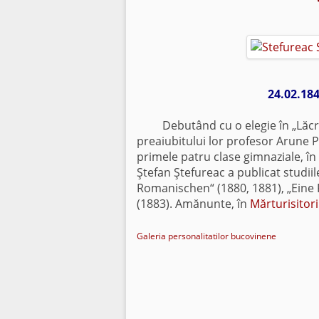
24.02.184
Debutând cu o elegie în „Lăcrimi
preaiubitului lor profesor Arune 
primele patru clase gimnaziale, î
Ştefan Ştefureac a publicat studii
Romanischen“ (1880, 1881), „Ein
(1883). Amănunte, în
Mărturisitorii
Galeria personalitatilor bucovinene