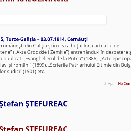
5, Turze-Galiţia – 03.07.1914, Cernăuţi
mâneşti din Galiţia şi în cea a huţulilor, cartea lui de
ne” („Akta Grodzkie i Zemkie”) antrenându-i în dezbatere ş
 a publicat: „Evanghelierul de la Putna” (1886), „Acte episcop
slavi şi români” (1899), „Scrierile Patriarhului Eftimie din Bul
lor sudici” (1901) etc.
2
Apr
No Com
Ştefan ŞTEFUREAC
Ştefan ŞTEFUREAC