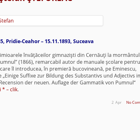
5, Pridie-Ceahor – 15.11.1893, Suceava
oarele învăţăceilor gimnazişti din Cernăuţi la mormântul
Pumnul” (1866), remarcabil autor de manuale şcolare pentr
n care îl introducea, în premieră bucovineană, pe Eminescu,
le „Einige Suffixe zur Bildung des Substantivs und Adjectivs i
e Recension der neuen. Auflage der Gammatik von Pumnul“
 * – clik
.
2
Apr
No Com