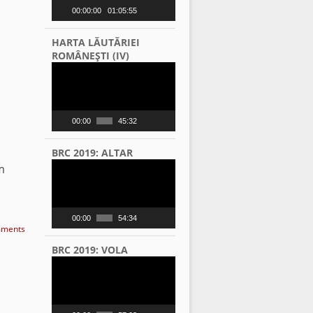
00:00:00
01:05:55
HARTA LĂUTĂRIEI
ROMÂNEŞTI (IV)
Video
Player
00:00
45:32
u
BRC 2019: ALTAR
Video
m
Player
00:00
54:34
ments
BRC 2019: VOLA
Video
Player