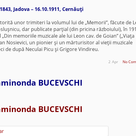
.1843, Jadova – 16.10.1911, Cernăuţi
tă unor trimiteri la volumul lui de „Memorii”, făcute de L
uşnicu, dar publicate parţial (din pricina războiului), în 19
l „Din memoriile muzicale ale lui Leon cav. de Goian” („Viaţa
an Nosievici, un pionier şi un mărturisitor al vieţii muzicale
i de după Neculai Picu şi Grigore Vindireu.
2
Apr
No Com
aminonda BUCEVSCHI
aminonda BUCEVSCHI