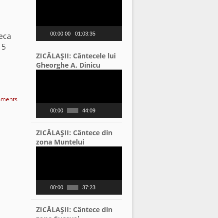
Player
eca
00:00:00
01:03:35
15
ZICĂLAŞII: Cântecele lui
Gheorghe A. Dinicu
Video
Player
ments
00:00
44:09
ZICĂLAŞII: Cântece din
zona Muntelui
Video
Player
00:00
37:23
ZICĂLAŞII: Cântece din