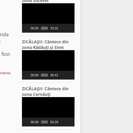
zona Sucevei
Video
Player
00:00
33:31
onda
a
ZICĂLAŞII: Cântece din
zona Rădăuţi şi Siret
Video
 fost
Player
ments
00:00
39:41
ZICĂLAŞII: Cântece din
zona Cernăuţi
Video
Player
00:00
56:29