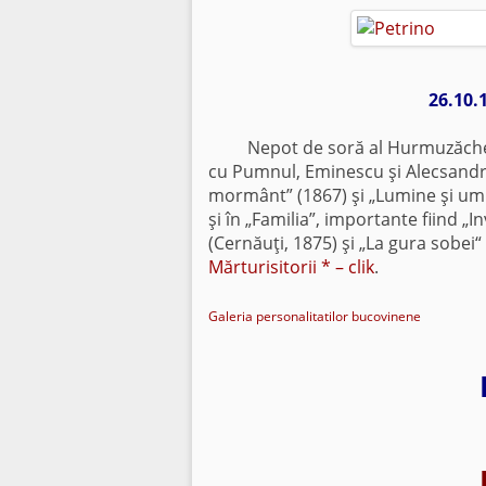
26.10.
Nepot de soră al Hurmuzăcheştilor
cu Pumnul, Eminescu şi Alecsandri,
mormânt” (1867) şi „Lumine şi umbr
şi în „Familia”, importante fiind „
(Cernăuţi, 1875) şi „La gura sobei“
Mărturisitorii * – clik
.
Galeria personalitatilor bucovinene