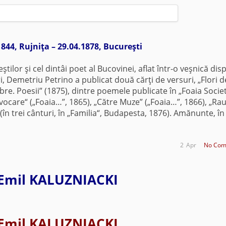
1844, Rujniţa – 29.04.1878, Bucureşti
 şi cel dintâi poet al Bucovinei, aflat într-o veşnică dis
 Demetriu Petrino a publicat două cărţi de versuri, „Flori d
e. Poesii” (1875), dintre poemele publicate în „Foaia Societ
Invocare“ („Foaia…”, 1865), „Către Muze” („Foaia…”, 1866), „Rau
 (în trei cânturi, în „Familia“, Budapesta, 1876). Amănunte, în
2
Apr
No Com
Emil KALUZNIACKI
Emil KALUZNIACKI