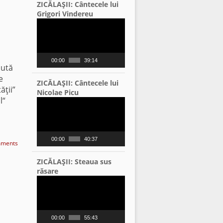
ZICĂLAŞII: Cântecele lui
Grigori Vindereu
Video
Player
00:00
39:14
pută
e
ZICĂLAŞII: Cântecele lui
ăţii”
Nicolae Picu
l“
Video
Player
00:00
40:37
ments
ZICĂLAŞII: Steaua sus
răsare
Video
Player
00:00
55:43