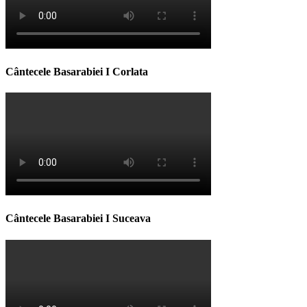
Cântecele Basarabiei I Corlata
Cântecele Basarabiei I Suceava