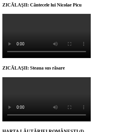
ZICĂLAŞII: Cântecele lui Nicolae Picu
ZICĂLAŞII: Steaua sus răsare
HARTA LĂUTĂRIEI ROMÂNEŞTI (I)