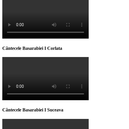
Cântecele Basarabiei I Corlata
Cântecele Basarabiei I Suceava