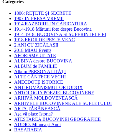
Categories
1806: REŢETE ŞI SECRETE
1907 IN PRESA VREMII
1914 RAZBOIUL IN CARICATURA
1914-1918 Mărturii foto despre Bucovina
1914-1918: BUCOVINA SI SUFERINTELE EI
1918 EROII DE PESTE VEAC
2 ANI CU ZICĂLAŞII
2018 MIAU Events
AFORISME UITATE
ALBINA despre BUCOVINA
ALBUM de FAMILIE
Album PERSONALITĂŢI
ALTE CÂNTECE VECHI
ANECDOTE ISTORICE
ANTIROMÂNISMUL ORTODOX
ANTOLOGIA POEZIEI BUCOVINENE
ARHIVĂ MOLDOVENEASCĂ
ARHIVELE BUCOVINENE ALE SUFLETULUI
ARTA ŢĂRĂNEASCĂ
Aşa vă place Istoria?
ATESTAREA BUCOVINEI GEOGRAFICE
AUDIO: Mihnea şi Andi
BASARABIA