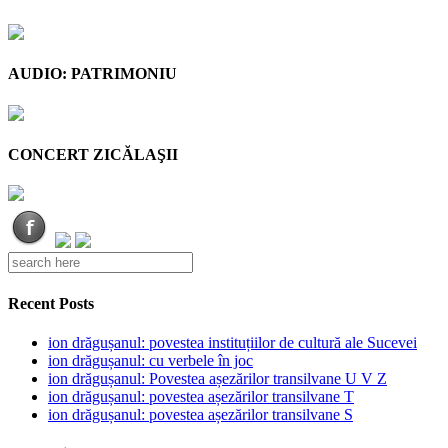
AUDIO: PATRIMONIU
CONCERT ZICĂLAŞII
Recent Posts
ion drăgușanul: povestea instituțiilor de cultură ale Sucevei
ion drăgușanul: cu verbele în joc
ion drăgușanul: Povestea așezărilor transilvane U V Z
ion drăgușanul: povestea așezărilor transilvane T
ion drăgușanul: povestea așezărilor transilvane S