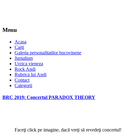
Menu
Acasa
Carti
Galeria personalitatilor bucovinene
Jurnalism
Urzica vieneza
Rock Andi
Rubrica lui Andi
Contact
Categorii
BRC 2019: Concertul PARADOX THEORY
Faceţi click pe imagine, dacă vreţi să revedeţi concertul!