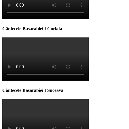
Cântecele Basarabiei I Corlata
Cântecele Basarabiei I Suceava