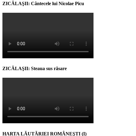
ZICĂLAŞII: Cântecele lui Nicolae Picu
ZICĂLAŞII: Steaua sus răsare
HARTA LĂUTĂRIEI ROMÂNEŞTI (I)