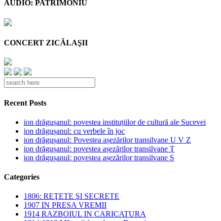
AUDIO: PATRIMONIU
CONCERT ZICĂLAŞII
Recent Posts
ion drăgușanul: povestea instituțiilor de cultură ale Sucevei
ion drăgușanul: cu verbele în joc
ion drăgușanul: Povestea așezărilor transilvane U V Z
ion drăgușanul: povestea așezărilor transilvane T
ion drăgușanul: povestea așezărilor transilvane S
Categories
1806: REŢETE ŞI SECRETE
1907 IN PRESA VREMII
1914 RAZBOIUL IN CARICATURA