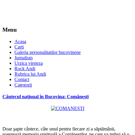
Menu
Acasa
Carti
Galeria personalitatilor bucovinene
Jurnalism
Urzica vieneza
Rock Andi
Rubrica lui Andi
Contact
Categorii
Cântecul naţional în Bucovina: Comăneşti
*
Doar şapte cântece, câte unul pentru fiecare zi a săptămânii,
sugerează memoria spirituală a Comăneştilor, pe care va trebui să o