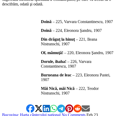
descifrăm, odată şi odată.
*
Doină
– 225, Varvara Constantinescu, 1907
Doină
– 224, Eleonora Şandru, 1907
Din drăguţ la hinuţ
– 221, Ileana
Nistranschi, 1907
Of, mămuţă!
– 220, Eleonora Şandru, 1907
Dorule, ihaha!
– 226, Varvara
Constantinescu, 1907
Burueana de leac
– 223, Eleonora Pastei,
1907
Măi Nică, măi Nică
– 222, Teodor
Nistranschi, 1907
Bucovina: Harta cântecului naţional
No Comments
Feb
23