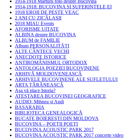
1914-1918 Mărturii foto despre Bucovina
1914-1918: BUCOVINA SI SUFERINTELE EI
1918 EROII DE PESTE VEAC
2 ANI CU ZICĂLAŞII
2018 MIAU Events
AFORISME UITATE
ALBINA despre BUCOVINA
ALBUM de FAMILIE
Album PERSONALITĂŢI
ALTE CÂNTECE VECHI
ANECDOTE ISTORICE
ANTIROMÂNISMUL ORTODOX
ANTOLOGIA POEZIEI BUCOVINENE
ARHIVĂ MOLDOVENEASCĂ
ARHIVELE BUCOVINENE ALE SUFLETULUI
ARTA ŢĂRĂNEASCĂ
Aşa vă place Istoria?
ATESTAREA BUCOVINEI GEOGRAFICE
AUDIO: Mihnea şi Andi
BASARABIA
BIBLIOTECA GENEALOGICĂ
BUCATE BOIEREŞTI DIN MOLDOVA
BUCOVINA – POEŢII POEŢI
BUCOVINA ACOUSTIC PARK 2017
BUCOVINA ACOUSTIC PARK 2017 concerte video