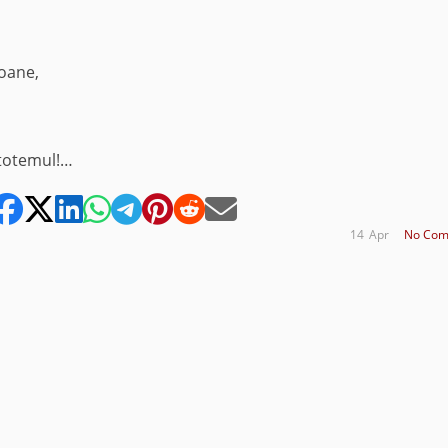
oane,
 totemul!…
14
Apr
No Com