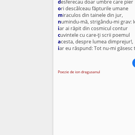
d
esferecau doar umbre care pier
o
ri descâlceau făpturile umane
m
iraculos din tainele din jur,
n
umindu-mă, strigându-mi grav: I
i
ar ai răpit din cosmicul contur
c
uvintele cu care-ţi scrii poemul
a
cesta, despre lumea dimprejur!,
i
ar eu răspund: Tot nu-mi găsesc
Poezie de ion dragusanul