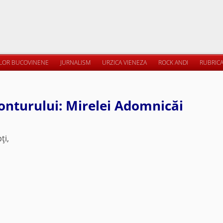
ILOR BUCOVINENE
JURNALISM
URZICA VIENEZA
ROCK ANDI
RUBRICA
onturului: Mirelei Adomnicăi
ţi,