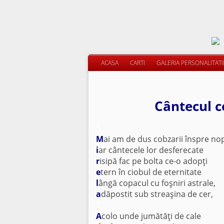
ACASA
CARTI
GALERIA PERSONALITAT
Cântecul c
*
M
ai am de dus cobzarii înspre nop
i
ar cântecele lor desferecate
r
isipă fac pe bolta ce-o adopţi
e
tern în ciobul de eternitate
l
ângă copacul cu foşniri astrale,
a
dăpostit sub streaşina de cer,
*
A
colo unde jumătăţi de cale