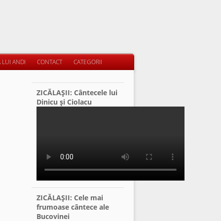
 LUI ANDI
CONTACT
CATEGORII
ZICĂLAŞII: Cântecele lui
Dinicu şi Ciolacu
ZICĂLAŞII: Cele mai
frumoase cântece ale
Bucovinei