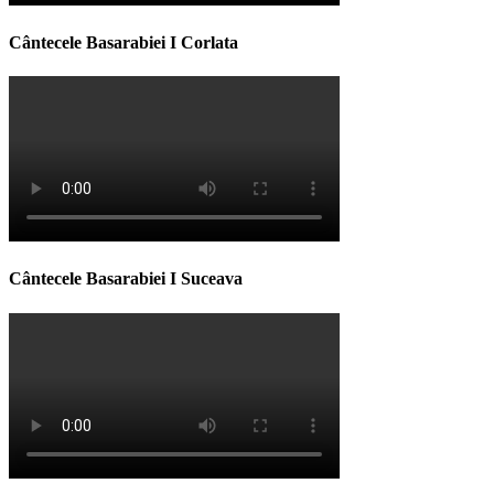
Cântecele Basarabiei I Corlata
Cântecele Basarabiei I Suceava