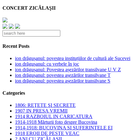
CONCERT ZICĂLAŞII
Recent Posts
ion drăgușanul: povestea instituțiilor de cultură ale Sucevei
ion drăgușanul: cu verbele în joc
ion drăgușanul: Povestea așezărilor transilvane U V Z
ion drăgușanul: povestea așezărilor transilvane T
ion drăgușanul: povestea așezărilor transilvane S
Categories
1806: REŢETE ŞI SECRETE
1907 IN PRESA VREMII
1914 RAZBOIUL IN CARICATURA
1914-1918 Mărturii foto despre Bucovina
1914-1918: BUCOVINA SI SUFERINTELE EI
1918 EROII DE PESTE VEAC
2 ANI CU ZICĂLAŞII