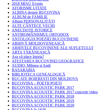
2018 MIAU Events
AFORISME UITATE
ALBINA despre BUCOVINA
ALBUM de FAMILIE
Album PERSONALITĂŢI
ALTE CÂNTECE VECHI
ANECDOTE ISTORICE
ANTIROMÂNISMUL ORTODOX
ANTOLOGIA POEZIEI BUCOVINENE
ARHIVĂ MOLDOVENEASCĂ
ARHIVELE BUCOVINENE ALE SUFLETULUI
ARTA ŢĂRĂNEASCĂ
Aşa vă place Istoria?
ATESTAREA BUCOVINEI GEOGRAFICE
AUDIO: Mihnea şi Andi
BASARABIA
BIBLIOTECA GENEALOGICĂ
BUCATE BOIEREŞTI DIN MOLDOVA
BUCOVINA – POEŢII POEŢI
BUCOVINA ACOUSTIC PARK 2017
BUCOVINA ACOUSTIC PARK 2017 concerte video
BUCOVINA ACOUSTIC PARK 2018
BUCOVINA ACOUSTIC PARK 2019
BUCOVINA ACOUSTIC PARK 2020
BUCOVINA în 1848