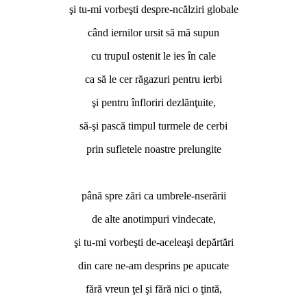
şi tu-mi vorbeşti despre-ncălziri globale
când iernilor ursit să mă supun
cu trupul ostenit le ies în cale
ca să le cer răgazuri pentru ierbi
şi pentru înfloriri dezlănţuite,
să-şi pască timpul turmele de cerbi
prin sufletele noastre prelungite
*
până spre zări ca umbrele-nserării
de alte anotimpuri vindecate,
şi tu-mi vorbeşti de-aceleaşi depărtări
din care ne-am desprins pe apucate
fără vreun ţel şi fără nici o ţintă,