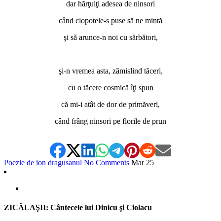
dar hărţuiţi adesea de ninsori
când clopotele-s puse să ne mintă
şi să arunce-n noi cu sărbători,
*
şi-n vremea asta, zămislind tăceri,
cu o tăcere cosmică îţi spun
că mi-i atât de dor de primăveri,
când frâng ninsori pe florile de prun
Poezie de ion dragusanul
No Comments
Mar
25
ZICĂLAŞII: Cântecele lui Dinicu şi Ciolacu