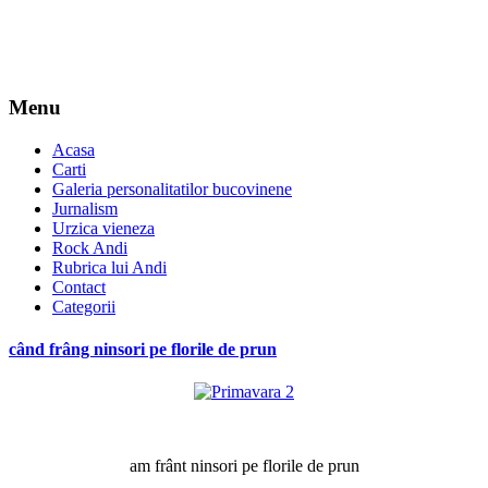
Menu
Acasa
Carti
Galeria personalitatilor bucovinene
Jurnalism
Urzica vieneza
Rock Andi
Rubrica lui Andi
Contact
Categorii
când frâng ninsori pe florile de prun
*
am frânt ninsori pe florile de prun