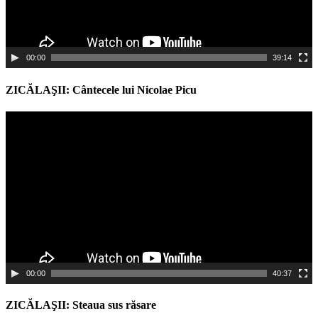
00:00
39:14
ZICĂLAŞII: Cântecele lui Nicolae Picu
Video
Player
00:00
40:37
ZICĂLAŞII: Steaua sus răsare