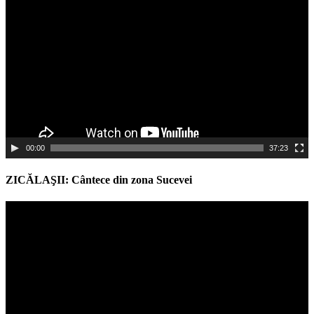
Player
00:00
37:23
ZICĂLAŞII: Cântece din zona Sucevei
Video
Player