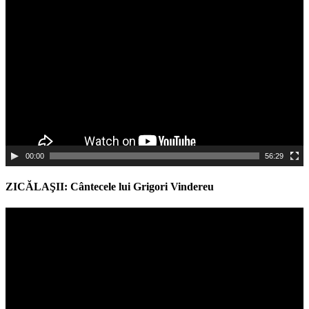
Video
Player
00:00
56:29
ZICĂLAŞII: Cântecele lui Grigori Vindereu
Video
Player