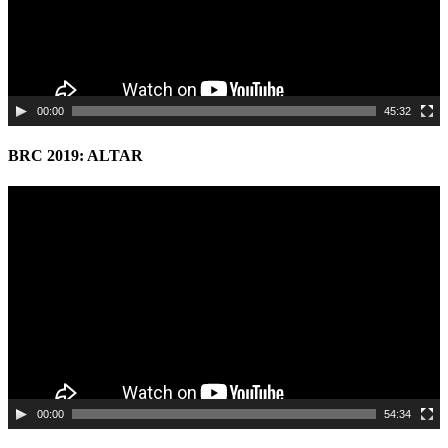
00:00
45:32
BRC 2019: ALTAR
Video
Player
00:00
54:34