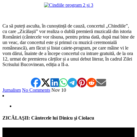
*
Ca să puteți asculta, în cunoștință de cauză, concertul „Chindiile”,
cu care „Zicălașii” vor realiza o dublă premieră muzicală din istoria
României (cântecele vor răsuna, pentru prima dată, după mai bine de
un veac, dar concertul este și primul cu muzică ceremonială
românească), am făcut și listat caiete-program, pe care mâine vi le
vom dărui, înainte de a începe concertul cu intrare gratuită, de la ora
12, urmat de premierea cărților și a unui debut literar, în cadrul Zilei
Scrisului Bucovinean, ediția a II-a.
Jurnalism
No Comments
Nov
10
ZICĂLAŞII: Cântecele lui Dinicu şi Ciolacu
Video
Player