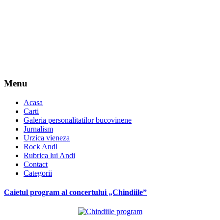
Menu
Acasa
Carti
Galeria personalitatilor bucovinene
Jurnalism
Urzica vieneza
Rock Andi
Rubrica lui Andi
Contact
Categorii
Caietul program al concertului „Chindiile”