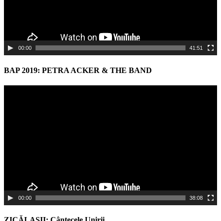
00:00
41:51
BAP 2019: PETRA ACKER & THE BAND
Video
Player
00:00
38:08
ZICĂLAŞII: Cântecele Unirii