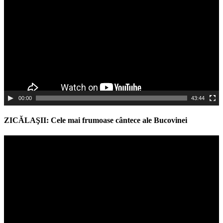
00:00
43:44
ZICĂLAŞII: Cele mai frumoase cântece ale Bucovinei
Video
Player