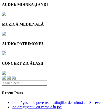
AUDIO: MIHNEA şi ANDI
MUZICĂ MEDIEVALĂ
AUDIO: PATRIMONIU
CONCERT ZICĂLAŞII
Recent Posts
ion drăgușanul: povestea instituțiilor de cultură ale Sucevei
ion drăgușanul: cu verbele în joc