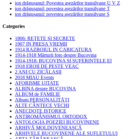
ion drăgușanul: Povestea așezărilor transilvane U V Z
ion drăgușanul: povestea așezărilor transilvane T
ion drăgușanul: povestea așezărilor transilvane S
Categories
1806: REŢETE ŞI SECRETE
1907 IN PRESA VREMII
1914 RAZBOIUL IN CARICATURA
1914-1918 Mărturii foto despre Bucovina
1914-1918: BUCOVINA SI SUFERINTELE EI
1918 EROII DE PESTE VEAC
2 ANI CU ZICĂLAŞII
2018 MIAU Events
AFORISME UITATE
ALBINA despre BUCOVINA
ALBUM de FAMILIE
Album PERSONALITĂŢI
ALTE CÂNTECE VECHI
ANECDOTE ISTORICE
ANTIROMÂNISMUL ORTODOX
ANTOLOGIA POEZIEI BUCOVINENE
ARHIVĂ MOLDOVENEASCĂ
ARHIVELE BUCOVINENE ALE SUFLETULUI
ARTA ŢĂRĂNEASCĂ