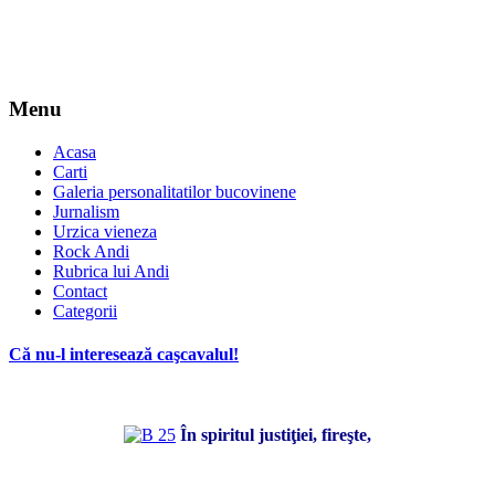
Menu
Acasa
Carti
Galeria personalitatilor bucovinene
Jurnalism
Urzica vieneza
Rock Andi
Rubrica lui Andi
Contact
Categorii
Că nu-l interesează caşcavalul!
În spiritul justiţiei, fireşte,