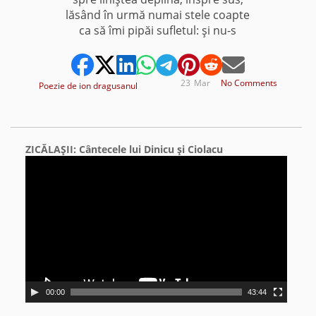
lăsând în urmă numai stele coapte
ca să îmi pipăi sufletul: şi nu-s
23
Mar
No Comments
Poezie de ion dragusanul
ZICĂLAŞII: Cântecele lui Dinicu şi Ciolacu
Video
Player
00:00
43:44