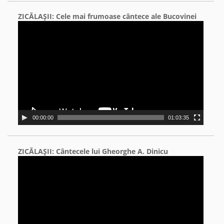
ZICĂLAŞII: Cele mai frumoase cântece ale Bucovinei
Video
Player
00:00:00
01:03:35
ZICĂLAŞII: Cântecele lui Gheorghe A. Dinicu
Video
Player