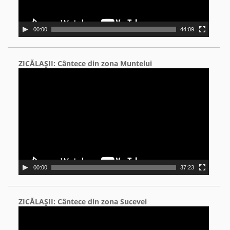
00:00
44:09
ZICĂLAŞII: Cântece din zona Muntelui
Video
Player
00:00
37:23
ZICĂLAŞII: Cântece din zona Sucevei
Video
Player