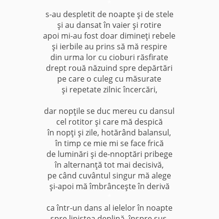
*
s-au despletit de noapte şi de stele
şi au dansat în vaier şi rotire
apoi mi-au fost doar dimineţi rebele
şi ierbile au prins să mă respire
din urma lor cu cioburi răsfirate
drept rouă năzuind spre depărtări
pe care o culeg cu măsurate
şi repetate zilnic încercări,
*
dar nopţile se duc mereu cu dansul
cel rotitor şi care mă despică
în nopţi şi zile, hotărând balansul,
în timp ce mie mi se face frică
de luminări şi de-nnoptări pribege
în alternanţă tot mai decisivă,
pe când cuvântul singur mă alege
şi-apoi mă îmbrânceşte în derivă
*
ca într-un dans al ielelor în noapte
spre liniştea deplină, înspre sus,