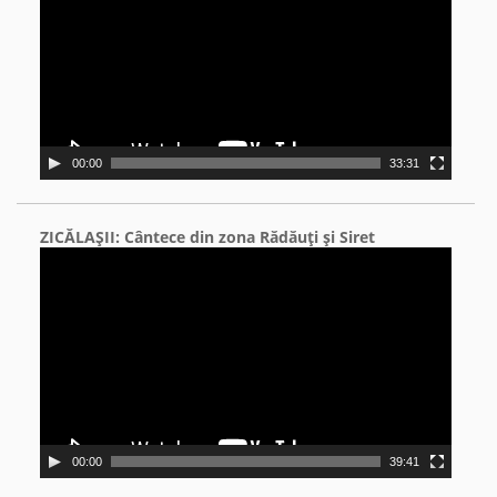
00:00
33:31
ZICĂLAŞII: Cântece din zona Rădăuţi şi Siret
Video
Player
00:00
39:41