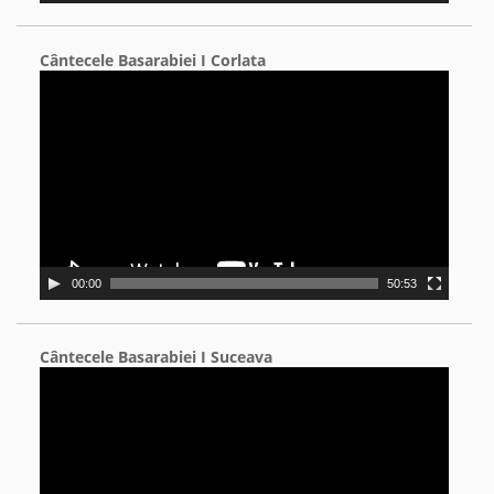
Cântecele Basarabiei I Corlata
Video
Player
00:00
50:53
Cântecele Basarabiei I Suceava
Video
Player