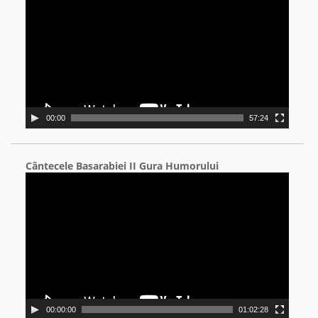
00:00
57:24
Cântecele Basarabiei II Gura Humorului
Video
Player
00:00:00
01:02:28