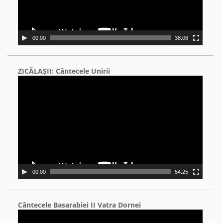
00:00
38:08
ZICĂLAŞII: Cântecele Unirii
Video
Player
00:00
54:25
Cântecele Basarabiei II Vatra Dornei
Video
Player