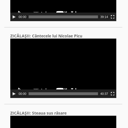
00:00
39:14
ZICĂLAŞII: Cântecele lui Nicolae Picu
Video
Player
00:00
40:37
ZICĂLAŞII: Steaua sus răsare
Video
Player