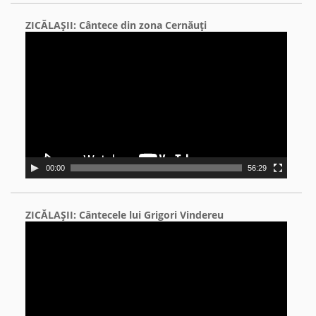
ZICĂLAŞII: Cântece din zona Cernăuţi
Video
Player
00:00
56:29
ZICĂLAŞII: Cântecele lui Grigori Vindereu
Video
Player