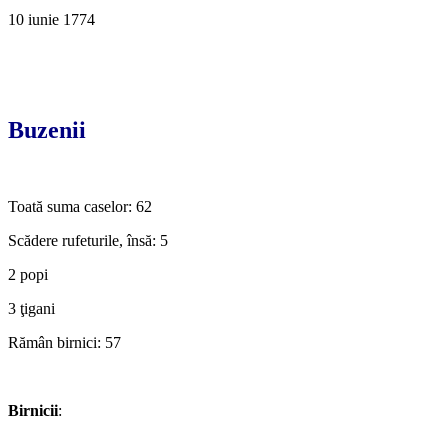
10 iunie 1774
Buzenii
Toată suma caselor: 62
Scădere rufeturile, însă: 5
2 popi
3 ţigani
Rămân birnici: 57
Birnicii
: