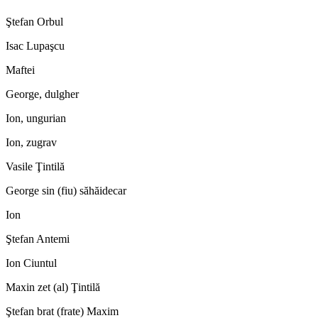
Ştefan Orbul
Isac Lupaşcu
Maftei
George, dulgher
Ion, ungurian
Ion, zugrav
Vasile Ţintilă
George sin (fiu) săhăidecar
Ion
Ştefan Antemi
Ion Ciuntul
Maxin zet (al) Ţintilă
Ştefan brat (frate) Maxim