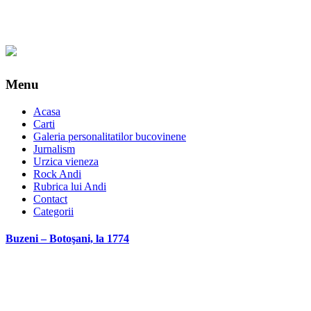
Menu
Acasa
Carti
Galeria personalitatilor bucovinene
Jurnalism
Urzica vieneza
Rock Andi
Rubrica lui Andi
Contact
Categorii
Buzeni – Botoşani, la 1774