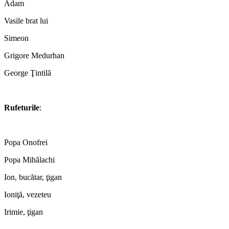
Adam
Vasile brat lui
Simeon
Grigore Medurhan
George Ţintilă
Rufeturile
:
Popa Onofrei
Popa Mihălachi
Ion, bucătar, ţigan
Ioniţă, vezeteu
Irimie, ţigan