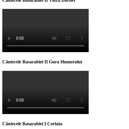
Cântecele Basarabiei II Vatra Dornei
Cântecele Basarabiei II Gura Humorului
Cântecele Basarabiei I Corlata