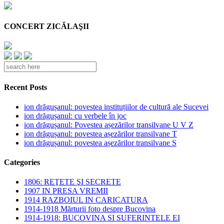
CONCERT ZICĂLAŞII
Recent Posts
ion drăgușanul: povestea instituțiilor de cultură ale Sucevei
ion drăgușanul: cu verbele în joc
ion drăgușanul: Povestea așezărilor transilvane U V Z
ion drăgușanul: povestea așezărilor transilvane T
ion drăgușanul: povestea așezărilor transilvane S
Categories
1806: REŢETE ŞI SECRETE
1907 IN PRESA VREMII
1914 RAZBOIUL IN CARICATURA
1914-1918 Mărturii foto despre Bucovina
1914-1918: BUCOVINA SI SUFERINTELE EI