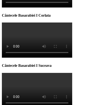
Cântecele Basarabiei I Corlata
Cântecele Basarabiei I Suceava