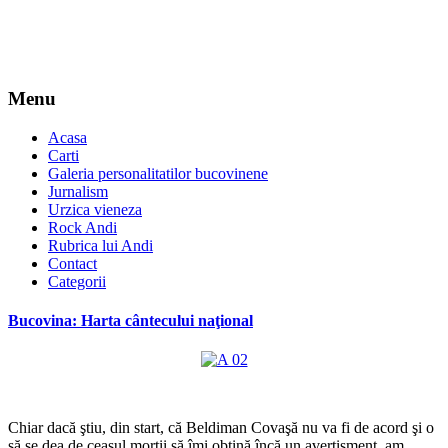
Menu
Acasa
Carti
Galeria personalitatilor bucovinene
Jurnalism
Urzica vieneza
Rock Andi
Rubrica lui Andi
Contact
Categorii
Bucovina: Harta cântecului naţional
*
Chiar dacă ştiu, din start, că Beldiman Covaşă nu va fi de acord şi o
să se dea de ceasul morţii să îmi obţină încă un avertisment, am