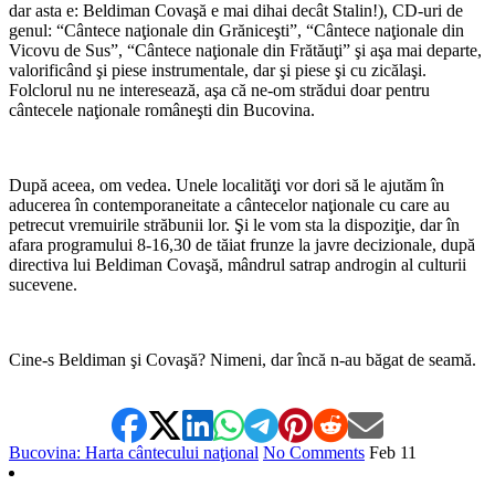
dar asta e: Beldiman Covaşă e mai dihai decât Stalin!), CD-uri de
genul: “Cântece naţionale din Grăniceşti”, “Cântece naţionale din
Vicovu de Sus”, “Cântece naţionale din Frătăuţi” şi aşa mai departe,
valorificând şi piese instrumentale, dar şi piese şi cu zicălaşi.
Folclorul nu ne interesează, aşa că ne-om strădui doar pentru
cântecele naţionale româneşti din Bucovina.
*
După aceea, om vedea. Unele localităţi vor dori să le ajutăm în
aducerea în contemporaneitate a cântecelor naţionale cu care au
petrecut vremuirile străbunii lor. Şi le vom sta la dispoziţie, dar în
afara programului 8-16,30 de tăiat frunze la javre decizionale, după
directiva lui Beldiman Covaşă, mândrul satrap androgin al culturii
sucevene.
*
Cine-s Beldiman şi Covaşă? Nimeni, dar încă n-au băgat de seamă.
Bucovina: Harta cântecului naţional
No Comments
Feb
11