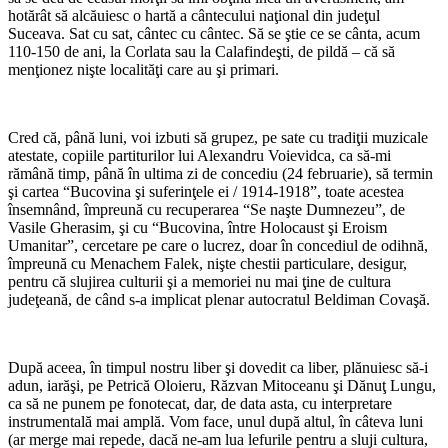
hotărât să alcăuiesc o hartă a cântecului naţional din judeţul
Suceava. Sat cu sat, cântec cu cântec. Să se ştie ce se cânta, acum
110-150 de ani, la Corlata sau la Calafindeşti, de pildă – că să
menţionez nişte localităţi care au şi primari.
*
Cred că, până luni, voi izbuti să grupez, pe sate cu tradiţii muzicale
atestate, copiile partiturilor lui Alexandru Voievidca, ca să-mi
rămână timp, până în ultima zi de concediu (24 februarie), să termin
şi cartea “Bucovina şi suferinţele ei / 1914-1918”, toate acestea
însemnând, împreună cu recuperarea “Se naşte Dumnezeu”, de
Vasile Gherasim, şi cu “Bucovina, între Holocaust şi Eroism
Umanitar”, cercetare pe care o lucrez, doar în concediul de odihnă,
împreună cu Menachem Falek, nişte chestii particulare, desigur,
pentru că slujirea culturii şi a memoriei nu mai ţine de cultura
judeţeană, de când s-a implicat plenar autocratul Beldiman Covaşă.
*
După aceea, în timpul nostru liber şi dovedit ca liber, plănuiesc să-i
adun, iarăşi, pe Petrică Oloieru, Răzvan Mitoceanu şi Dănuţ Lungu,
ca să ne punem pe fonotecat, dar, de data asta, cu interpretare
instrumentală mai amplă. Vom face, unul după altul, în câteva luni
(ar merge mai repede, dacă ne-am lua lefurile pentru a sluji cultura,