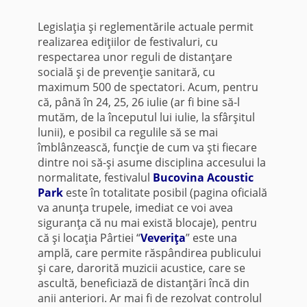
Legislaţia şi reglementările actuale permit
realizarea ediţiilor de festivaluri, cu
respectarea unor reguli de distanţare
socială şi de prevenţie sanitară, cu
maximum 500 de spectatori. Acum, pentru
că, până în 24, 25, 26 iulie (ar fi bine să-l
mutăm, de la începutul lui iulie, la sfârşitul
lunii), e posibil ca regulile să se mai
îmblânzească, funcţie de cum va şti fiecare
dintre noi să-şi asume disciplina accesului la
normalitate, festivalul
Bucovina Acoustic
Park
este în totalitate posibil (pagina oficială
va anunţa trupele, imediat ce voi avea
siguranţa că nu mai există blocaje), pentru
că şi locaţia Pârtiei “
Veveriţa
” este una
amplă, care permite răspândirea publicului
şi care, darorită muzicii acustice, care se
ascultă, beneficiază de distanţări încă din
anii anteriori. Ar mai fi de rezolvat controlul