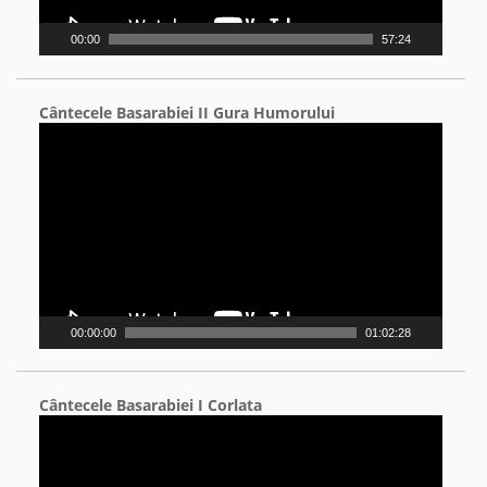
00:00
57:24
Cântecele Basarabiei II Gura Humorului
Video
Player
00:00:00
01:02:28
Cântecele Basarabiei I Corlata
Video
Player