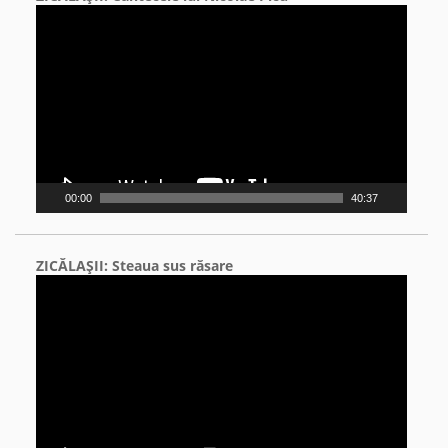
Video
Player
00:00
40:37
ZICĂLAŞII: Steaua sus răsare
Video
Player