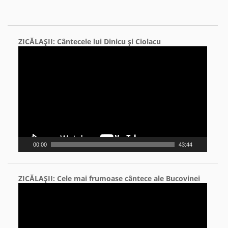
ZICĂLAŞII: Cântecele lui Dinicu şi Ciolacu
Video
Player
00:00
43:44
ZICĂLAŞII: Cele mai frumoase cântece ale Bucovinei
Video
Player