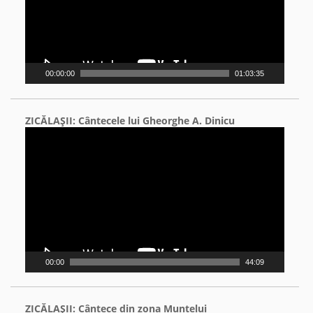
00:00:00
01:03:35
ZICĂLAŞII: Cântecele lui Gheorghe A. Dinicu
Video
Player
00:00
44:09
ZICĂLAŞII: Cântece din zona Muntelui