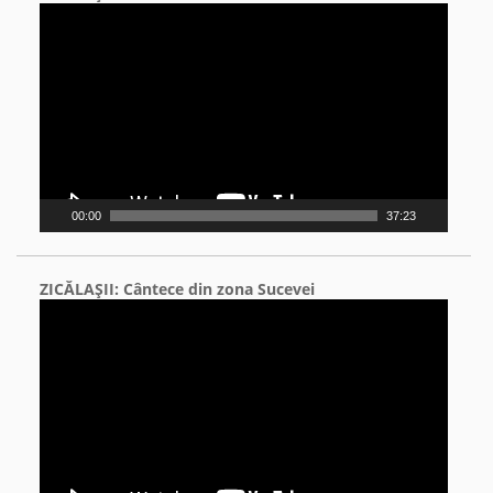
Video
Player
00:00
37:23
ZICĂLAŞII: Cântece din zona Sucevei
Video
Player