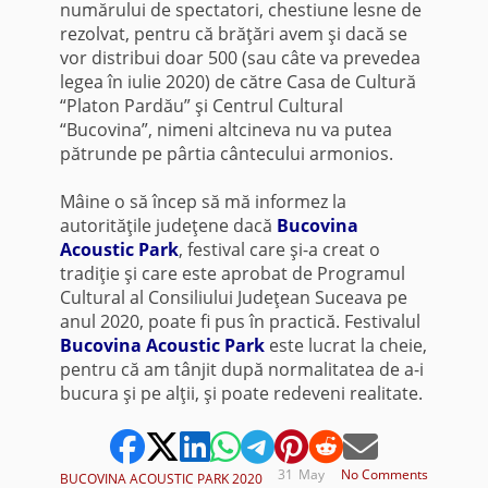
numărului de spectatori, chestiune lesne de
rezolvat, pentru că brăţări avem şi dacă se
vor distribui doar 500 (sau câte va prevedea
legea în iulie 2020) de către Casa de Cultură
“Platon Pardău” şi Centrul Cultural
“Bucovina”, nimeni altcineva nu va putea
pătrunde pe pârtia cântecului armonios.
Mâine o să încep să mă informez la
autorităţile judeţene dacă
Bucovina
Acoustic Park
, festival care şi-a creat o
tradiţie şi care este aprobat de Programul
Cultural al Consiliului Judeţean Suceava pe
anul 2020, poate fi pus în practică. Festivalul
Bucovina Acoustic Park
este lucrat la cheie,
pentru că am tânjit după normalitatea de a-i
bucura şi pe alţii, şi poate redeveni realitate.
31
May
No Comments
BUCOVINA ACOUSTIC PARK 2020