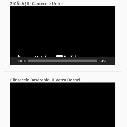
ZICĂLAŞII: Cântecele Unirii
Video
Player
00:00
54:25
Cântecele Basarabiei II Vatra Dornei
Video
Player