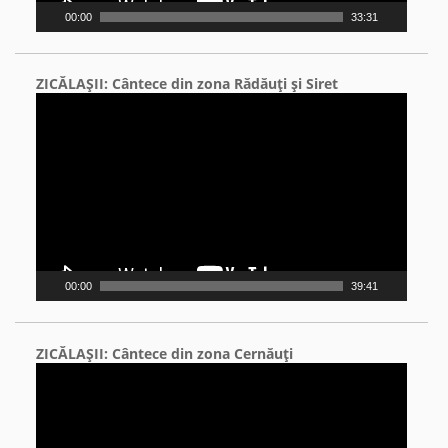
00:00
33:31
ZICĂLAŞII: Cântece din zona Rădăuţi şi Siret
Video
Player
00:00
39:41
ZICĂLAŞII: Cântece din zona Cernăuţi
Video
Player