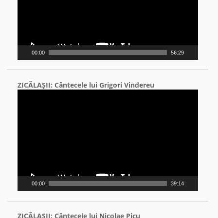
00:00
56:29
ZICĂLAŞII: Cântecele lui Grigori Vindereu
Video
Player
00:00
39:14
ZICĂLAŞII: Cântecele lui Nicolae Picu