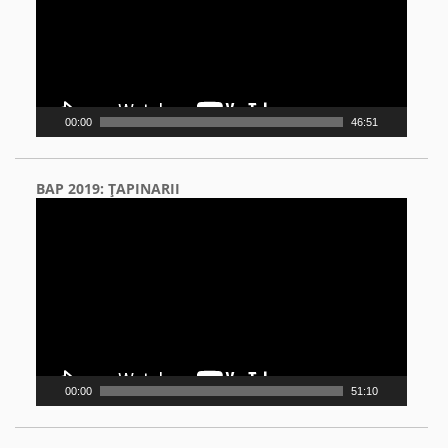
00:00
46:51
BAP 2019: ŢAPINARII
Video
Player
00:00
51:10